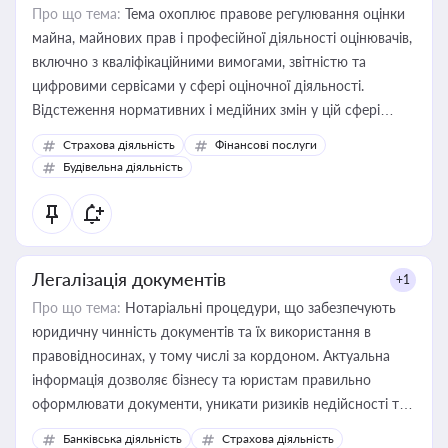
Про що тема:
Тема охоплює правове регулювання оцінки
майна, майнових прав і професійної діяльності оцінювачів,
включно з кваліфікаційними вимогами, звітністю та
цифровими сервісами у сфері оціночної діяльності.
Відстеження нормативних і медійних змін у цій сфері
корисне для власника бізнесу, керівника, юриста або
Страхова діяльність
Фінансові послуги
бухгалтера під час оподаткування, приватизації, оренди
Будівельна діяльність
державного майна, корпоративних угод і перевірки
статусу суб'єктів оціночної діяльності
Легалізація документів
+1
Про що тема:
Нотаріальні процедури, що забезпечують
юридичну чинність документів та їх використання в
правовідносинах, у тому числі за кордоном. Актуальна
інформація дозволяє бізнесу та юристам правильно
оформлювати документи, уникати ризиків недійсності та
забезпечувати їх належне прийняття органами влади та
Банківська діяльність
Страхова діяльність