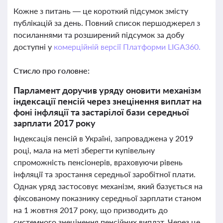
Кожне з питань — це короткий підсумок змісту
публікацій за день. Повний список першоджерел з
посиланнями та розширений підсумок за добу
доступні у
комерційній версії Платформи LIGA360.
Стисло про головне:
Парламент доручив уряду оновити механізм
індексації пенсій через знецінення виплат на
фоні інфляції та застарілої бази середньої
зарплати 2017 року
Індексація пенсій в Україні, запроваджена у 2019
році, мала на меті зберегти купівельну
спроможність пенсіонерів, враховуючи рівень
інфляції та зростання середньої заробітної плати.
Однак уряд застосовує механізм, який базується на
фіксованому показнику середньої зарплати станом
на 1 жовтня 2017 року, що призводить до
системного знецінення пенсійних виплат. Через це