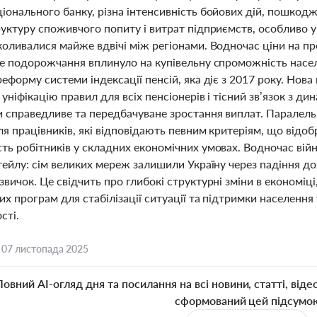
іонального банку, різна інтенсивність бойових дій, пошкодж
уктуру споживчого попиту і витрат підприємств, особливо у 
коливалися майже вдвічі між регіонами. Водночас ціни на пр
не подорожчання вплинуло на купівельну спроможність насел
еформу системи індексації пенсій, яка діє з 2017 року. Нов
уніфікацію правил для всіх пенсіонерів і тісний зв’язок з ди
и справедливе та передбачуване зростання виплат. Паралель
я працівників, які відповідають певним критеріям, що відо
ь робітників у складних економічних умовах. Водночас війн
тейлу: сім великих мереж залишили Україну через падіння до
вичок. Це свідчить про глибокі структурні зміни в економіці
их програм для стабілізації ситуації та підтримки населення
сті.
,
07 листопада 2025
Повний AI-огляд дня та посилання на всі новини, статті, віде
сформований цей підсумо