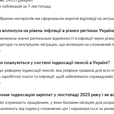
6 публікацій за 7 листопада
ібраних матеріалів ми сформували короткі відповіді на актуал
а вплинула на рівень інфляції в різних регіонах Україн
ричинила значні регіональні відмінності в інфляції через рі
уктури та внутрішню міграцію, що вплинуло на споживчий по
о
ни плануються у системі індексації пенсій в Україні?
ує реформу індексації пенсій, яка уніфікує правила для всіх 
 заробітної плати та інфляції, щоб забезпечити справедливіс
о
имає індексацію зарплат у листопаді 2025 року і як в
ію отримають працівники, у яких базовим місяцем для розра
залежить від індексу споживчих цін і нараховується за умови