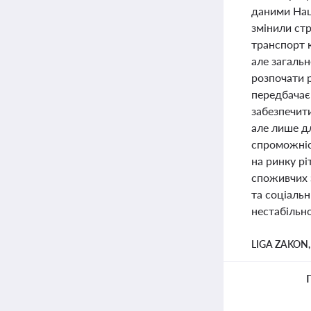
даними Нац
змінили стр
транспорт 
але загаль
розпочати р
передбачає 
забезпечит
але лише дл
спроможніст
на ринку рі
споживчих з
та соціальн
нестабільно
LIGA ZAKON