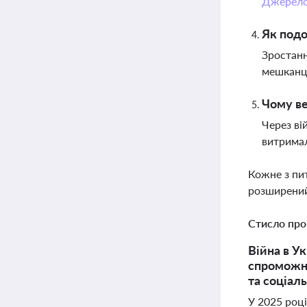
Джерел
Як подо
Зростанн
мешканці
Чому ве
Через ві
витримал
Кожне з пи
розширений
Стисло про
Війна в Ук
спроможні
та соціаль
У 2025 році