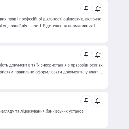
х прав і професійної діяльності оцінювачів, включно
і оціночної діяльності. Відстеження нормативних і
иста або бухгалтера під час оподаткування,
 статусу суб'єктів оціночної діяльності
сть документів та їх використання в правовідносинах,
а юристам правильно оформлювати документи, уникати
влади та контрагентами
нагляду та ліцензування банківських установ