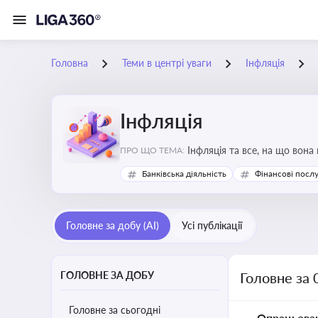
Головна
Теми в центрі уваги
Інфляція
Інфляція
Інфляція та все, на що вона
ПРО ЩО ТЕМА:
Банківська діяльність
Фінансові посл
Головне за добу (AI)
Усі публікації
ГОЛОВНЕ ЗА ДОБУ
Головне за 
Головне за сьогодні
Опрацьова