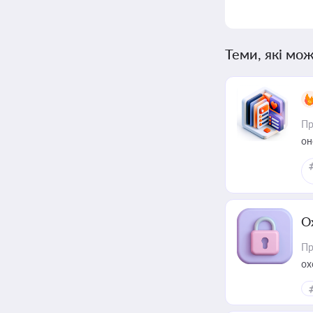
Теми, які мож
Пр
он
О
Пр
ох