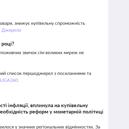
і товари, знижує купівельну спроможність
.
Джерело
 році?
 споживчих звичок сім великих мереж не
вний список першоджерел з посиланнями та
 LIGA360.
сті інфляції, вплинула на купівельну
необхідність реформ у монетарній політиці
явилося у значних регіональних відмінностях. За