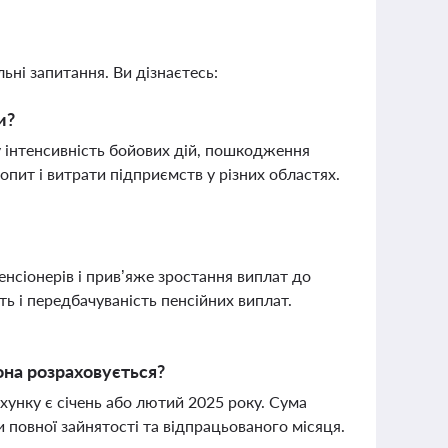
ьні запитання. Ви дізнаєтесь:
и?
зну інтенсивність бойових дій, пошкодження
пит і витрати підприємств у різних областях.
пенсіонерів і прив’яже зростання виплат до
ть і передбачуваність пенсійних виплат.
она розраховується?
хунку є січень або лютий 2025 року. Сума
 повної зайнятості та відпрацьованого місяця.