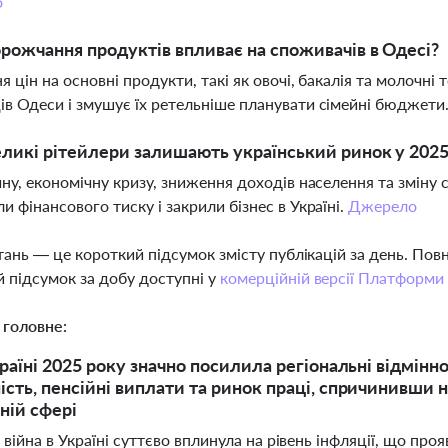
о
рожчання продуктів впливає на споживачів в Одесі?
я цін на основні продукти, такі як овочі, бакалія та молочн
в Одеси і змушує їх ретельніше планувати сімейні бюджети
ликі рітейлери залишають український ринок у 2025
йну, економічну кризу, зниження доходів населення та зміну
и фінансового тиску і закрили бізнес в Україні.
Джерело
тань — це короткий підсумок змісту публікацій за день. По
 підсумок за добу доступні у
комерційній версії Платформи
 головне:
раїні 2025 року значно посилила регіональні відмінно
сть, пенсійні виплати та ринок праці, спричинивши 
ній сфері
 війна в Україні суттєво вплинула на рівень інфляції, що про