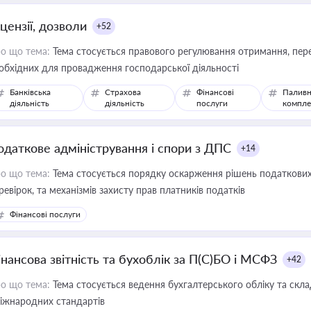
цензії, дозволи
+52
о що тема:
Тема стосується правового регулювання отримання, пере
обхідних для провадження господарської діяльності
Банківська
Страхова
Фінансові
Паливн
діяльність
діяльність
послуги
компле
одаткове адміністрування і спори з ДПС
+14
о що тема:
Тема стосується порядку оскарження рішень податкових
ревірок, та механізмів захисту прав платників податків
Фінансові послуги
інансова звітність та бухоблік за П(С)БО і МСФЗ
+42
о що тема:
Тема стосується ведення бухгалтерського обліку та скла
міжнародних стандартів