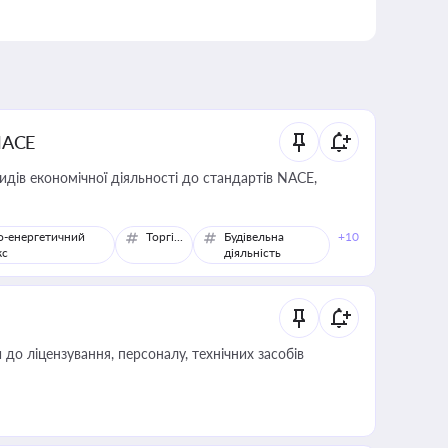
NACE
идів економічної діяльності до стандартів NACE,
о-енергетичний
Торгівля
Будівельна
+10
кс
діяльність
о ліцензування, персоналу, технічних засобів