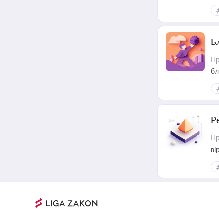
Б
Пр
бл
Р
Пр
ві