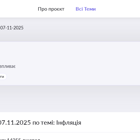
Про проєкт
Всі Теми
07-11-2025
 впливає
уги
07.11.2025 по темі: Інфляція
но:
14355 джерел