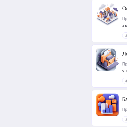
О
Пр
з 
ме
пр
Л
Пр
у 
ри
Ба
Пр