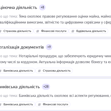
ціночна діяльність
+8
о що тема:
Тема охоплює правове регулювання оцінки майна, майнови
кваліфікаційними вимогами, звітністю та цифровими сервісами у сфер
дійних змін у цій сфері корисне для власника бізнесу, керівника, юр
Страхова діяльність
Фінансові послуги
Будівельна діяльність
иватизації, оренди державного майна, корпоративних угод і перевірки
егалізація документів
+9
о що тема:
Нотаріальні процедури, що забезпечують юридичну чинні
тому числі за кордоном. Актуальна інформація дозволяє бізнесу т
зиків недійсності та забезпечувати їх належне прийняття органами 
Банківська діяльність
Страхова діяльність
нківська діяльність
+28
о що тема:
Банківська діяльність охоплює всі аспекти регулювання, 
Банківська діяльність
Фінансові послуги