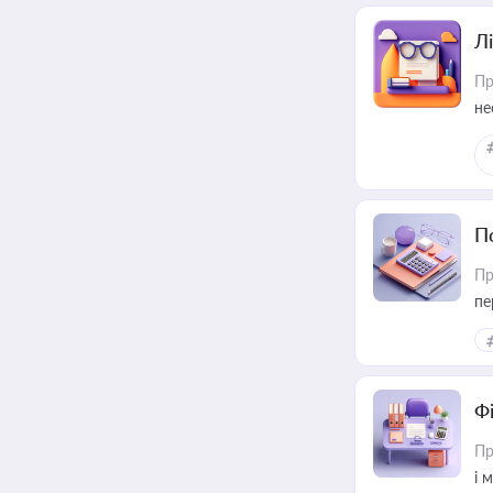
Лі
Пр
не
П
Пр
пе
Ф
Пр
і 