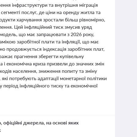
ення інфраструктури та внутрішня міграція
сегменті послуг, де ціни на оренду житла та
одукти харчування зростали більш рівномірно,
ення. Цей інфляційний тиск змусив уряд
а модель, що має запрацювати з 2026 року,
намікою заробітної плати та інфляції, що має
но продовжується індексація заробітних плат,
бражає прагнення зберегти купівельну
а і економічна криза призвели до значних змін
ходів населення, зниження попиту та зміну
, які потребують адаптації монетарної політики
 у період інфляційного тиску та економічної
о, офіційні джерела, на основі яких
к