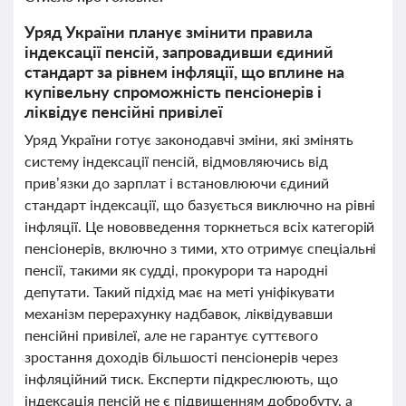
Уряд України планує змінити правила
індексації пенсій, запровадивши єдиний
стандарт за рівнем інфляції, що вплине на
купівельну спроможність пенсіонерів і
ліквідує пенсійні привілеї
Уряд України готує законодавчі зміни, які змінять
систему індексації пенсій, відмовляючись від
прив’язки до зарплат і встановлюючи єдиний
стандарт індексації, що базується виключно на рівні
інфляції. Це нововведення торкнеться всіх категорій
пенсіонерів, включно з тими, хто отримує спеціальні
пенсії, такими як судді, прокурори та народні
депутати. Такий підхід має на меті уніфікувати
механізм перерахунку надбавок, ліквідувавши
пенсійні привілеї, але не гарантує суттєвого
зростання доходів більшості пенсіонерів через
інфляційний тиск. Експерти підкреслюють, що
індексація пенсій не є підвищенням добробуту, а