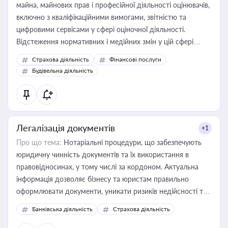
майна, майнових прав і професійної діяльності оцінювачів,
включно з кваліфікаційними вимогами, звітністю та
цифровими сервісами у сфері оціночної діяльності.
Відстеження нормативних і медійних змін у цій сфері
корисне для власника бізнесу, керівника, юриста або
Страхова діяльність
Фінансові послуги
бухгалтера під час оподаткування, приватизації, оренди
Будівельна діяльність
державного майна, корпоративних угод і перевірки
статусу суб'єктів оціночної діяльності
Легалізація документів
+1
Про що тема:
Нотаріальні процедури, що забезпечують
юридичну чинність документів та їх використання в
правовідносинах, у тому числі за кордоном. Актуальна
інформація дозволяє бізнесу та юристам правильно
оформлювати документи, уникати ризиків недійсності та
забезпечувати їх належне прийняття органами влади та
Банківська діяльність
Страхова діяльність
контрагентами