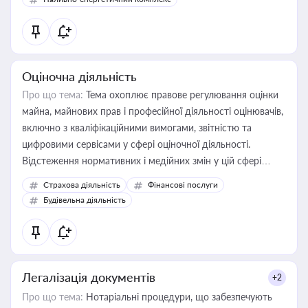
Оціночна діяльність
Про що тема:
Тема охоплює правове регулювання оцінки
майна, майнових прав і професійної діяльності оцінювачів,
включно з кваліфікаційними вимогами, звітністю та
цифровими сервісами у сфері оціночної діяльності.
Відстеження нормативних і медійних змін у цій сфері
корисне для власника бізнесу, керівника, юриста або
Страхова діяльність
Фінансові послуги
бухгалтера під час оподаткування, приватизації, оренди
Будівельна діяльність
державного майна, корпоративних угод і перевірки
статусу суб'єктів оціночної діяльності
Легалізація документів
+2
Про що тема:
Нотаріальні процедури, що забезпечують