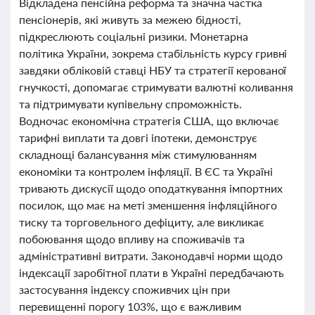
Відкладена пенсійна реформа та значна частка
пенсіонерів, які живуть за межею бідності,
підкреслюють соціальні ризики. Монетарна
політика України, зокрема стабільність курсу гривні
завдяки обліковій ставці НБУ та стратегії керованої
гнучкості, допомагає стримувати валютні коливання
та підтримувати купівельну спроможність.
Водночас економічна стратегія США, що включає
тарифні виплати та довгі іпотеки, демонструє
складнощі балансування між стимулюванням
економіки та контролем інфляції. В ЄС та Україні
тривають дискусії щодо оподаткування імпортних
посилок, що має на меті зменшення інфляційного
тиску та торговельного дефіциту, але викликає
побоювання щодо впливу на споживачів та
адміністративні витрати. Законодавчі норми щодо
індексації заробітної плати в Україні передбачають
застосування індексу споживчих цін при
перевищенні порогу 103%, що є важливим