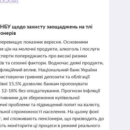
 LIGA360.
ї НБУ щодо захисту заощаджень на тлі
іонерів
і перевищує показник вересня. Основними
я цін на молочні продукти, алкоголь і послуги
експерти попереджають про високі ризики
ів та сезонні фактори. Водночас деякі продукти,
фляційний вплив. Національний банк України
истовуючи гривневі депозити та облігації
рівні 15,5% дозволяє банкам пропонувати
 12-18% без оподаткування. Прогнози інфляції
ктивними для збереження купівельної
ичні проблеми та підвищений попит на валюту,
льної спроможності населення. На цьому фоні
луг, які споживають пенсіонери, що призводить до
ють моніторити ці процеси в режимі реального