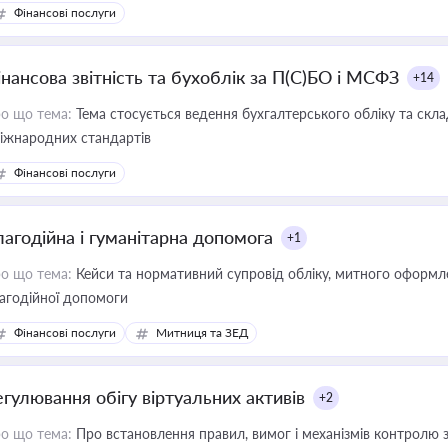
Фінансові послуги
інансова звітність та бухоблік за П(С)БО і МСФЗ
+14
о що тема:
Тема стосується ведення бухгалтерського обліку та скла
міжнародних стандартів
Фінансові послуги
лагодійна і гуманітарна допомога
+1
о що тема:
Кейси та нормативний супровід обліку, митного оформлен
агодійної допомоги
Фінансові послуги
Митниця та ЗЕД
егулювання обігу віртуальних активів
+2
о що тема:
Про встановлення правил, вимог і механізмів контролю 