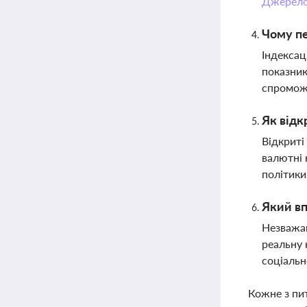
Джерел
Чому пе
Індексац
показник
спроможн
Як відк
Відкриті
валютні 
політики
Який вп
Незважаю
реальну 
соціальн
Кожне з пи