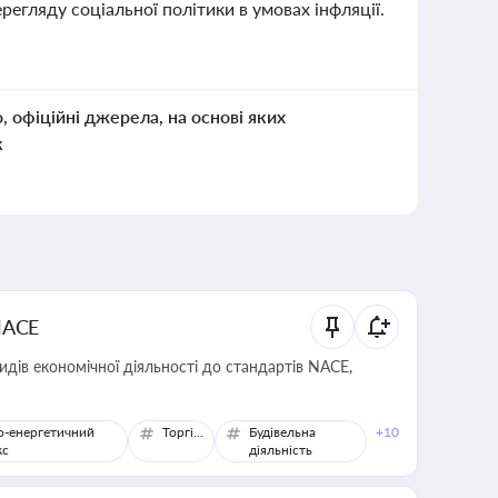
регляду соціальної політики в умовах інфляції.
о, офіційні джерела, на основі яких
к
NACE
идів економічної діяльності до стандартів NACE,
о-енергетичний
Торгівля
Будівельна
+10
кс
діяльність