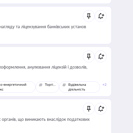
нагляду та ліцензування банківських установ
оформлення, анулювання ліцензій і дозволів,
о-енергетичний
Торгівля
Будівельна
+2
кс
діяльність
 органів, що виникають внаслідок податкових