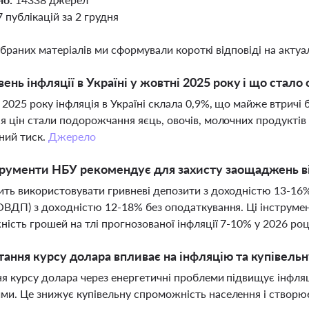
7 публікацій за 2 грудня
ібраних матеріалів ми сформували короткі відповіді на актуал
вень інфляції в Україні у жовтні 2025 року і що стал
 2025 року інфляція в Україні склала 0,9%, що майже втричі
я цін стали подорожчання яєць, овочів, молочних продуктів 
ний тиск.
Джерело
трументи НБУ рекомендує для захисту заощаджень ві
ть використовувати гривневі депозити з доходністю 13-16% 
ОВДП) з доходністю 12-18% без оподаткування. Ці інструме
ість грошей на тлі прогнозованої інфляції 7-10% у 2026 роц
тання курсу долара впливає на інфляцію та купівельн
я курсу долара через енергетичні проблеми підвищує інфляц
и. Це знижує купівельну спроможність населення і створює