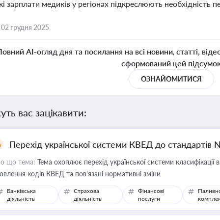
ькі зарплати медиків у регіонах підкреслюють необхідність пе
,
02 грудня 2025
Повний AI-огляд дня та посилання на всі новини, статті, віде
сформований цей підсумо
ОЗНАЙОМИТИСЯ
уть вас зацікавити:
Перехід української системи КВЕД до стандартів 
о що тема:
Тема охоплює перехід української системи класифікації в
овлення кодів КВЕД та пов'язані нормативні зміни
Банківська
Страхова
Фінансові
Паливн
діяльність
діяльність
послуги
компле