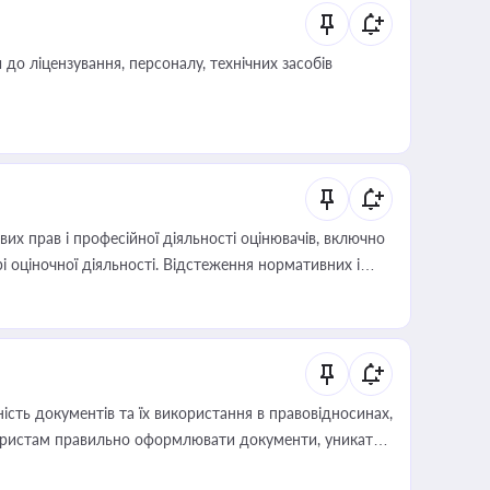
о ліцензування, персоналу, технічних засобів
х прав і професійної діяльності оцінювачів, включно
і оціночної діяльності. Відстеження нормативних і
иста або бухгалтера під час оподаткування,
 статусу суб'єктів оціночної діяльності
сть документів та їх використання в правовідносинах,
а юристам правильно оформлювати документи, уникати
влади та контрагентами