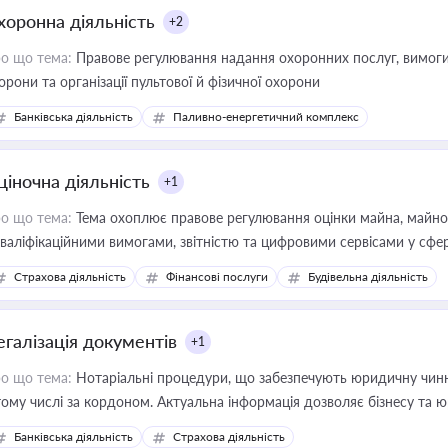
хоронна діяльність
+2
о що тема:
Правове регулювання надання охоронних послуг, вимоги д
орони та організації пультової й фізичної охорони
Банківська діяльність
Паливно-енергетичний комплекс
ціночна діяльність
+1
о що тема:
Тема охоплює правове регулювання оцінки майна, майнови
кваліфікаційними вимогами, звітністю та цифровими сервісами у сфер
дійних змін у цій сфері корисне для власника бізнесу, керівника, юр
Страхова діяльність
Фінансові послуги
Будівельна діяльність
иватизації, оренди державного майна, корпоративних угод і перевірки
егалізація документів
+1
о що тема:
Нотаріальні процедури, що забезпечують юридичну чинні
тому числі за кордоном. Актуальна інформація дозволяє бізнесу т
зиків недійсності та забезпечувати їх належне прийняття органами 
Банківська діяльність
Страхова діяльність