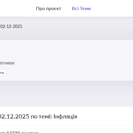
Про проєкт
Всі Теми
02-12-2025
 впливає
уги
02.12.2025 по темі: Інфляція
но:
14338 джерел