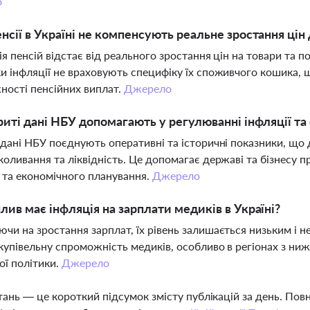
о
нсії в Україні не компенсують реальне зростання цін 
ія пенсій відстає від реального зростання цін на товари та п
и інфляції не враховують специфіку їх споживчого кошика, 
ості пенсійних виплат.
Джерело
риті дані НБУ допомагають у регулюванні інфляції та
 дані НБУ поєднують оперативні та історичні показники, що 
коливання та ліквідність. Це допомагає державі та бізнесу
 та економічного планування.
Джерело
лив має інфляція на зарплати медиків в Україні?
чи на зростання зарплат, їх рівень залишається низьким і н
купівельну спроможність медиків, особливо в регіонах з н
ої політики.
Джерело
тань — це короткий підсумок змісту публікацій за день. По