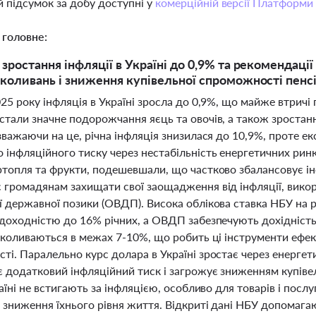
 підсумок за добу доступні у
комерційній версії Платформи
 головне:
зростання інфляції в Україні до 0,9% та рекомендаці
коливань і зниження купівельної спроможності пенс
025 року інфляція в Україні зросла до 0,9%, що майже втрич
тали значне подорожчання яєць та овочів, а також зростанн
зважаючи на це, річна інфляція знизилася до 10,9%, проте 
інфляційного тиску через нестабільність енергетичних ринк
ртопля та фрукти, подешевшали, що частково збалансовує ін
 громадянам захищати свої заощадження від інфляції, викор
ї державної позики (ОВДП). Висока облікова ставка НБУ на 
 доходністю до 16% річних, а ОВДП забезпечують дохідність
к коливаються в межах 7-10%, що робить ці інструменти ефе
ті. Паралельно курс долара в Україні зростає через енергет
 додатковий інфляційний тиск і загрожує зниженням купіве
раїні не встигають за інфляцією, особливо для товарів і пос
 зниження їхнього рівня життя. Відкриті дані НБУ допомага