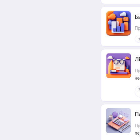
Ба
Пр
Лі
Пр
не
П
Пр
пе