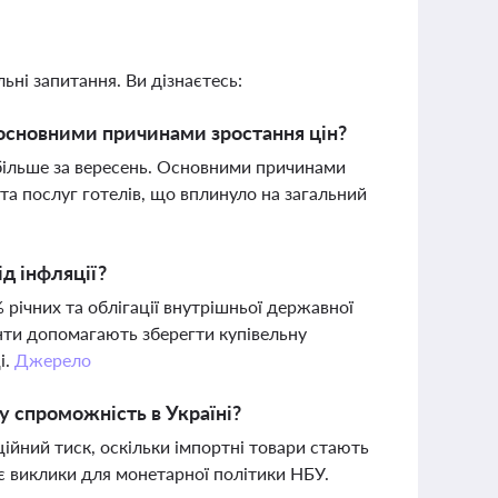
ьні запитання. Ви дізнаєтесь:
о основними причинами зростання цін?
 більше за вересень. Основними причинами
та послуг готелів, що вплинуло на загальний
д інфляції?
річних та облігації внутрішньої державної
нти допомагають зберегти купівельну
і.
Джерело
у спроможність в Україні?
ійний тиск, оскільки імпортні товари стають
 виклики для монетарної політики НБУ.