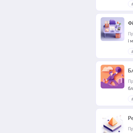
Ф
Пр
і 
Б
Пр
бл
Р
Пр