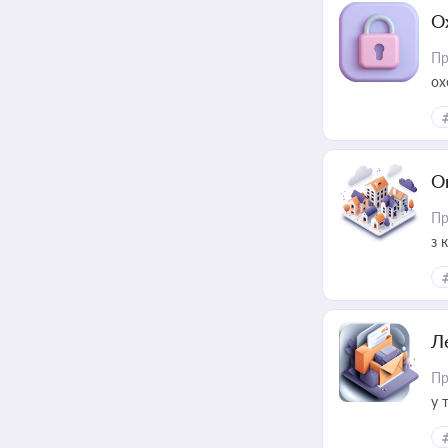
О
Пр
ох
О
Пр
з 
ме
пр
Л
Пр
у 
ри