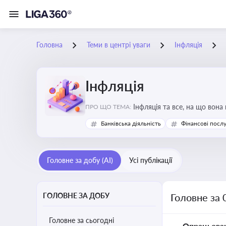
Головна
Теми в центрі уваги
Інфляція
Інфляція
Інфляція та все, на що вона
ПРО ЩО ТЕМА:
Банківська діяльність
Фінансові посл
Головне за добу (AI)
Усі публікації
ГОЛОВНЕ ЗА ДОБУ
Головне за 
Головне за сьогодні
Опрацьова