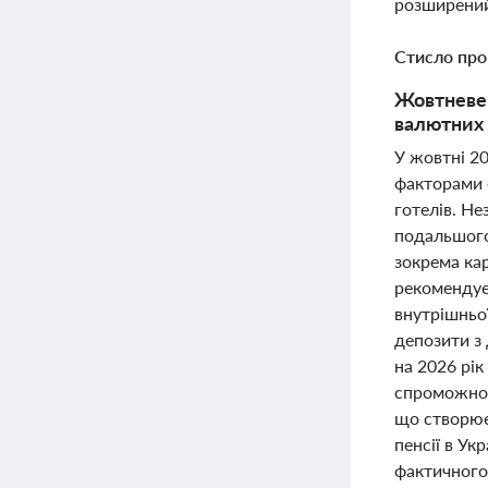
розширений
Стисло про
Жовтневе 
валютних 
У жовтні 2
факторами с
готелів. Не
подальшого 
зокрема ка
рекомендує
внутрішньо
депозити з
на 2026 рі
спроможнос
що створює
пенсії в Ук
фактичного