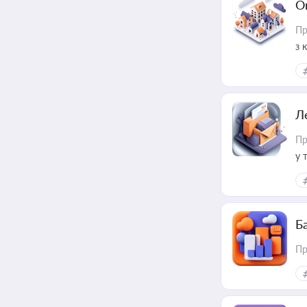
О
Пр
з 
ме
пр
Л
Пр
у 
ри
Ба
Пр