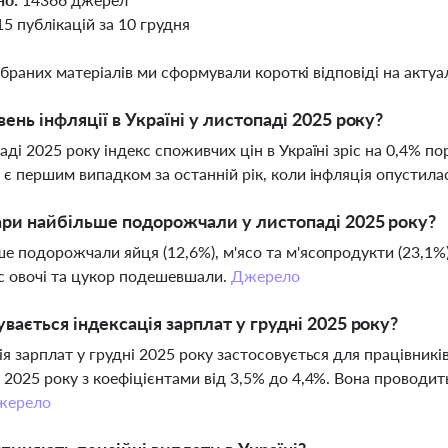
15 публікацій за 10 грудня
ібраних матеріалів ми сформували короткі відповіді на актуал
вень інфляції в Україні у листопаді 2025 року?
аді 2025 року індекс споживчих цін в Україні зріс на 0,4% по
 є першим випадком за останній рік, коли інфляція опустил
ари найбільше подорожчали у листопаді 2025 року?
е подорожчали яйця (12,6%), м'ясо та м'ясопродукти (23,1%),
 овочі та цукор подешевшали.
Джерело
увається індексація зарплат у грудні 2025 року?
ія зарплат у грудні 2025 року застосовується для працівникі
 2025 року з коефіцієнтами від 3,5% до 4,4%. Вона проводи
жерело