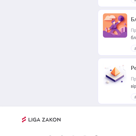
Б
Пр
бл
Р
Пр
ві