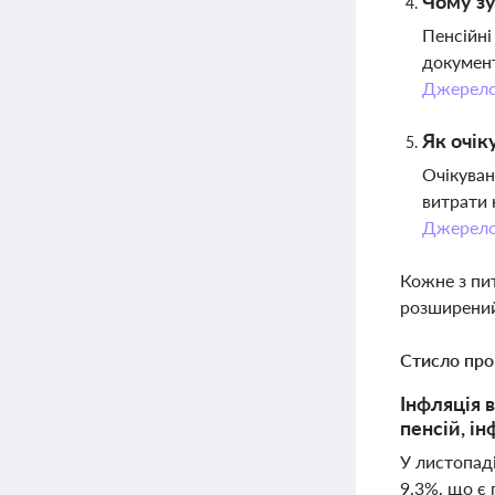
Чому зу
Пенсійні
документ
Джерел
Як очік
Очікува
витрати 
Джерел
Кожне з пи
розширений
Стисло про
Інфляція в
пенсій, і
У листопаді
9,3%, що є 