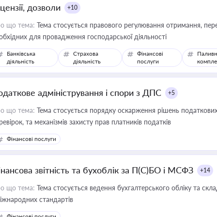
цензії, дозволи
+10
о що тема:
Тема стосується правового регулювання отримання, пере
обхідних для провадження господарської діяльності
Банківська
Страхова
Фінансові
Паливн
діяльність
діяльність
послуги
компле
одаткове адміністрування і спори з ДПС
+5
о що тема:
Тема стосується порядку оскарження рішень податкових
ревірок, та механізмів захисту прав платників податків
Фінансові послуги
інансова звітність та бухоблік за П(С)БО і МСФЗ
+14
о що тема:
Тема стосується ведення бухгалтерського обліку та скла
міжнародних стандартів
Фінансові послуги