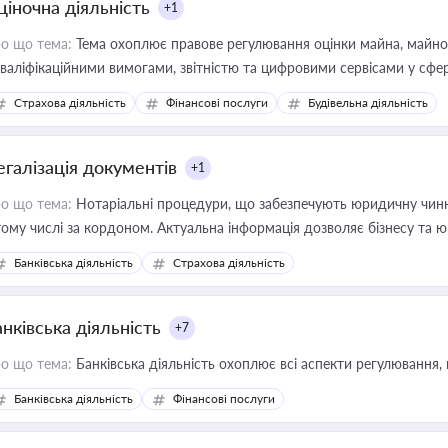
ціночна діяльність
+1
о що тема:
Тема охоплює правове регулювання оцінки майна, майнови
кваліфікаційними вимогами, звітністю та цифровими сервісами у сфер
дійних змін у цій сфері корисне для власника бізнесу, керівника, юр
Страхова діяльність
Фінансові послуги
Будівельна діяльність
иватизації, оренди державного майна, корпоративних угод і перевірки
егалізація документів
+1
о що тема:
Нотаріальні процедури, що забезпечують юридичну чинні
тому числі за кордоном. Актуальна інформація дозволяє бізнесу т
зиків недійсності та забезпечувати їх належне прийняття органами 
Банківська діяльність
Страхова діяльність
нківська діяльність
+7
о що тема:
Банківська діяльність охоплює всі аспекти регулювання, 
Банківська діяльність
Фінансові послуги