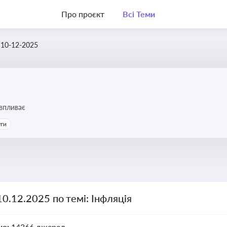
Про проєкт
Всі Теми
10-12-2025
 впливає
уги
10.12.2025 по темі: Інфляція
но:
14366 джерел