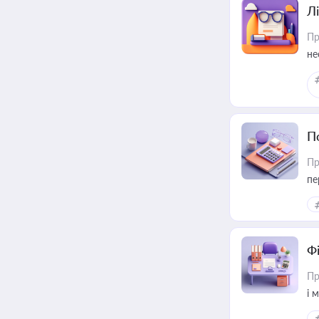
Лі
Пр
не
П
Пр
пе
Ф
Пр
і 