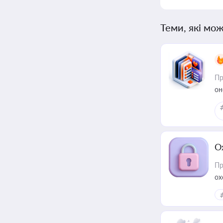
Теми, які мож
Пр
он
О
Пр
ох