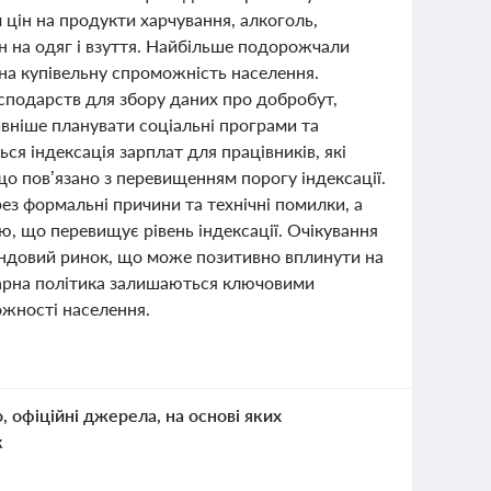
 цін на продукти харчування, алкоголь,
н на одяг і взуття. Найбільше подорожчали
 на купівельну спроможність населення.
подарств для збору даних про добробут,
ивніше планувати соціальні програми та
ся індексація зарплат для працівників, які
що пов’язано з перевищенням порогу індексації.
ез формальні причини та технічні помилки, а
ю, що перевищує рівень індексації. Очікування
ндовий ринок, що може позитивно вплинути на
нетарна політика залишаються ключовими
ожності населення.
о, офіційні джерела, на основі яких
к