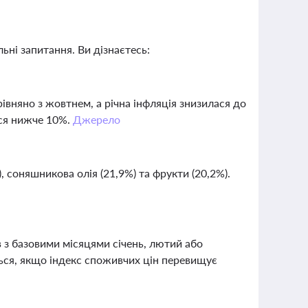
ьні запитання. Ви дізнаєтесь:
рівняно з жовтнем, а річна інфляція знизилася до
ася нижче 10%.
Джерело
 соняшникова олія (21,9%) та фрукти (20,2%).
в з базовими місяцями січень, лютий або
ться, якщо індекс споживчих цін перевищує