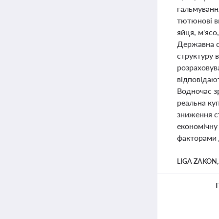
гальмування
тютюнові в
яйця, м'ясо
Державна с
структуру 
розраховува
відповідают
Водночас зр
реальна куп
зниження с
економічну 
факторами д
LIGA ZAKON