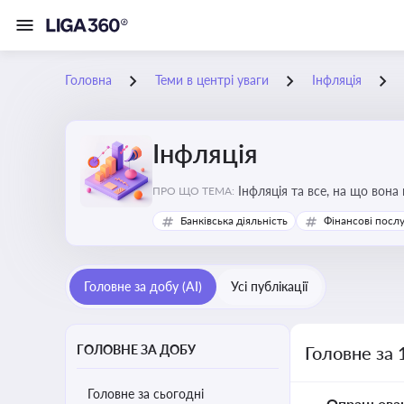
Головна
Теми в центрі уваги
Інфляція
Інфляція
Інфляція та все, на що вона
ПРО ЩО ТЕМА:
Банківська діяльність
Фінансові посл
Головне за добу (AI)
Усі публікації
ГОЛОВНЕ ЗА ДОБУ
Головне за 
Головне за сьогодні
Опрацьова