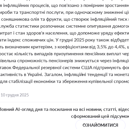
 інфляційних процесів, що пов'язано з помірним зростанням
ироби та транспортні послуги, при одночасному зниженні ці
, соняшникова олія та фрукти, що створює інфляційний тиск
лужба статистики розпочинає системне опитування домогос
витрат і стан здоров'я населення, що допоможе уряду ефект
ти індекс споживчих цін. У грудні 2025 року також відбудеть
ь визначеним критеріям, з коефіцієнтами від 3,5% до 4,4%, 
остає кількість випадків призупинення пенсійних виплат чер
івельна спроможність пенсіонерів знижується через інфляці
тавок Федеральної резервної системи США підтримують фо
активність в Україні. Загалом, інфляційні тенденції та мо
ля стабілізації економіки та збереження купівельної спром
,
10 грудня 2025
Повний AI-огляд дня та посилання на всі новини, статті, віде
сформований цей підсумо
ОЗНАЙОМИТИСЯ