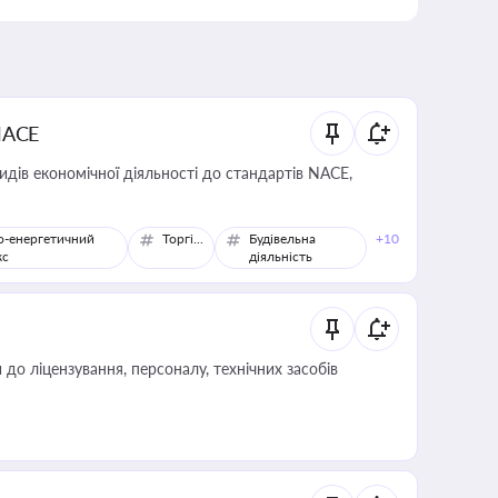
NACE
идів економічної діяльності до стандартів NACE,
о-енергетичний
Торгівля
Будівельна
+10
кс
діяльність
о ліцензування, персоналу, технічних засобів