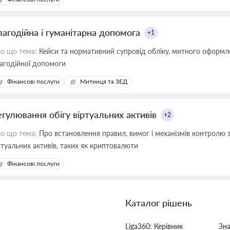
лагодійна і гуманітарна допомога
+1
о що тема:
Кейси та нормативний супровід обліку, митного оформлен
агодійної допомоги
Фінансові послуги
Митниця та ЗЕД
егулювання обігу віртуальних активів
+2
о що тема:
Про встановлення правил, вимог і механізмів контролю 
ртуальних активів, таких як криптовалюти
Фінансові послуги
Каталог рішень
Liga360: Керівник
Зн