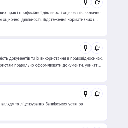
х прав і професійної діяльності оцінювачів, включно
і оціночної діяльності. Відстеження нормативних і
иста або бухгалтера під час оподаткування,
 статусу суб'єктів оціночної діяльності
сть документів та їх використання в правовідносинах,
а юристам правильно оформлювати документи, уникати
влади та контрагентами
нагляду та ліцензування банківських установ