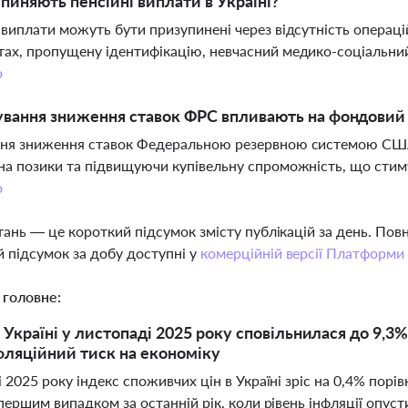
пиняють пенсійні виплати в Україні?
 виплати можуть бути призупинені через відсутність операцій
ах, пропущену ідентифікацію, невчасний медико-соціальни
о
ування зниження ставок ФРС впливають на фондовий
ння зниження ставок Федеральною резервною системою СШ
на позики та підвищуючи купівельну спроможність, що стиму
о
тань — це короткий підсумок змісту публікацій за день. По
 підсумок за добу доступні у
комерційній версії Платформи
 головне:
 Україні у листопаді 2025 року сповільнилася до 9,3%
нфляційний тиск на економіку
 2025 року індекс споживчих цін в Україні зріс на 0,4% порів
першим випадком за останній рік, коли рівень інфляції опус