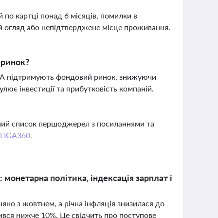
 по картці понад 6 місяців, помилки в
й огляд або непідтверджене місце проживання.
 ринок?
А підтримують фондовий ринок, знижуючи
лює інвестиції та прибутковість компаній.
вний список першоджерел з посиланнями та
 LIGA360.
: монетарна політика, індексація зарплат і
няно з жовтнем, а річна інфляція знизилася до
тився нижче 10%. Це свідчить про поступове