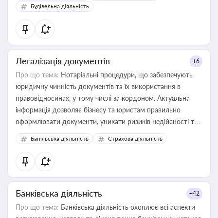
бухгалтера під час оподаткування, приватизації, оренди
Будівельна діяльність
державного майна, корпоративних угод і перевірки
статусу суб'єктів оціночної діяльності
Легалізація документів
+6
Про що тема:
Нотаріальні процедури, що забезпечують
юридичну чинність документів та їх використання в
правовідносинах, у тому числі за кордоном. Актуальна
інформація дозволяє бізнесу та юристам правильно
оформлювати документи, уникати ризиків недійсності та
забезпечувати їх належне прийняття органами влади та
Банківська діяльність
Страхова діяльність
контрагентами
Банківська діяльність
+42
Про що тема:
Банківська діяльність охоплює всі аспекти