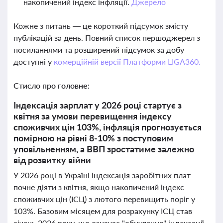
накопичений індекс інфляції.
Джерело
Кожне з питань — це короткий підсумок змісту
публікацій за день. Повний список першоджерел з
посиланнями та розширений підсумок за добу
доступні у
комерційній версії Платформи LIGA360.
Стисло про головне:
Індексація зарплат у 2026 році стартує з
квітня за умови перевищення індексу
споживчих цін 103%, інфляція прогнозується
помірною на рівні 8-10% з поступовим
уповільненням, а ВВП зростатиме залежно
від розвитку війни
У 2026 році в Україні індексація заробітних плат
почне діяти з квітня, якщо накопичений індекс
споживчих цін (ІСЦ) з лютого перевищить поріг у
103%. Базовим місяцем для розрахунку ІСЦ став
січень 2026 року, що означає "обнулення" індексації.