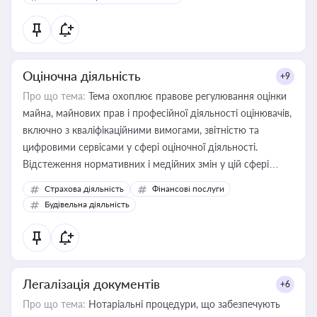
Оціночна діяльність
+9
Про що тема:
Тема охоплює правове регулювання оцінки
майна, майнових прав і професійної діяльності оцінювачів,
включно з кваліфікаційними вимогами, звітністю та
цифровими сервісами у сфері оціночної діяльності.
Відстеження нормативних і медійних змін у цій сфері
корисне для власника бізнесу, керівника, юриста або
Страхова діяльність
Фінансові послуги
бухгалтера під час оподаткування, приватизації, оренди
Будівельна діяльність
державного майна, корпоративних угод і перевірки
статусу суб'єктів оціночної діяльності
Легалізація документів
+6
Про що тема:
Нотаріальні процедури, що забезпечують