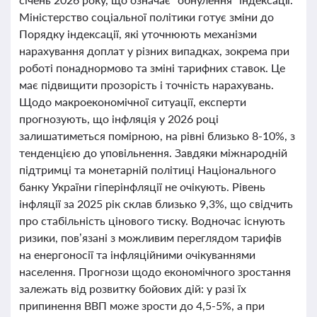
Міністерство соціальної політики готує зміни до
Порядку індексації, які уточнюють механізми
нарахування доплат у різних випадках, зокрема при
роботі понаднормово та зміні тарифних ставок. Це
має підвищити прозорість і точність нарахувань.
Щодо макроекономічної ситуації, експерти
прогнозують, що інфляція у 2026 році
залишатиметься помірною, на рівні близько 8-10%, з
тенденцією до уповільнення. Завдяки міжнародній
підтримці та монетарній політиці Національного
банку України гіперінфляції не очікують. Рівень
інфляції за 2025 рік склав близько 9,3%, що свідчить
про стабільність цінового тиску. Водночас існують
ризики, пов’язані з можливим переглядом тарифів
на енергоносії та інфляційними очікуваннями
населення. Прогнози щодо економічного зростання
залежать від розвитку бойових дій: у разі їх
припинення ВВП може зрости до 4,5-5%, а при