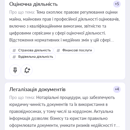
Оціночна діяльність
+5
Про що тема:
Тема охоплює правове регулювання оцінки
майна, майнових прав і професійної діяльності оцінювачів,
включно з кваліфікаційними вимогами, звітністю та
цифровими сервісами у сфері оціночної діяльності.
Відстеження нормативних і медійних змін у цій сфері
корисне для власника бізнесу, керівника, юриста або
Страхова діяльність
Фінансові послуги
бухгалтера під час оподаткування, приватизації, оренди
Будівельна діяльність
державного майна, корпоративних угод і перевірки
статусу суб'єктів оціночної діяльності
Легалізація документів
+4
Про що тема:
Нотаріальні процедури, що забезпечують
юридичну чинність документів та їх використання в
правовідносинах, у тому числі за кордоном. Актуальна
інформація дозволяє бізнесу та юристам правильно
оформлювати документи, уникати ризиків недійсності та