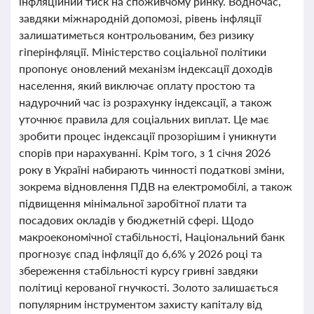
інфляційний тиск на споживчому ринку. Водночас,
завдяки міжнародній допомозі, рівень інфляції
залишатиметься контрольованим, без ризику
гіперінфляції. Міністерство соціальної політики
пропонує оновлений механізм індексації доходів
населення, який виключає оплату простою та
надурочний час із розрахунку індексації, а також
уточнює правила для соціальних виплат. Це має
зробити процес індексації прозорішим і уникнути
спорів при нарахуванні. Крім того, з 1 січня 2026
року в Україні набирають чинності податкові зміни,
зокрема відновлення ПДВ на електромобілі, а також
підвищення мінімальної заробітної плати та
посадових окладів у бюджетній сфері. Щодо
макроекономічної стабільності, Національний банк
прогнозує спад інфляції до 6,6% у 2026 році та
збереження стабільності курсу гривні завдяки
політиці керованої гнучкості. Золото залишається
популярним інструментом захисту капіталу від