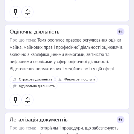
Оціночна діяльність
+8
Про що тема:
Тема охоплює правове регулювання оцінки
майна, майнових прав і професійної діяльності оцінювачів,
включно з кваліфікаційними вимогами, звітністю та
цифровими сервісами у сфері оціночної діяльності.
Відстеження нормативних і медійних змін у цій сфері
корисне для власника бізнесу, керівника, юриста або
Страхова діяльність
Фінансові послуги
бухгалтера під час оподаткування, приватизації, оренди
Будівельна діяльність
державного майна, корпоративних угод і перевірки
статусу суб'єктів оціночної діяльності
Легалізація документів
+9
Про що тема:
Нотаріальні процедури, що забезпечують