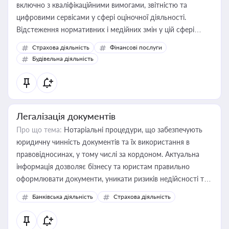
включно з кваліфікаційними вимогами, звітністю та
цифровими сервісами у сфері оціночної діяльності.
Відстеження нормативних і медійних змін у цій сфері
корисне для власника бізнесу, керівника, юриста або
Страхова діяльність
Фінансові послуги
бухгалтера під час оподаткування, приватизації, оренди
Будівельна діяльність
державного майна, корпоративних угод і перевірки
статусу суб'єктів оціночної діяльності
Легалізація документів
Про що тема:
Нотаріальні процедури, що забезпечують
юридичну чинність документів та їх використання в
правовідносинах, у тому числі за кордоном. Актуальна
інформація дозволяє бізнесу та юристам правильно
оформлювати документи, уникати ризиків недійсності та
забезпечувати їх належне прийняття органами влади та
Банківська діяльність
Страхова діяльність
контрагентами