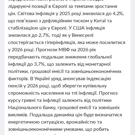
лідируючі позиції в Європі за темпами зростання
цін. Світова інфляція у 2025 році знизилася до 4,2%,
що пов’язано з дефляційним тиском у Китаї та
стабілізацією цін у Європі. У США інфляція
знизилася до 2,7%, тоді як у Венесуелі
спостерігається гіперінфляція, яка може посилитися
у 2026 році. Прогнози МВФ на 2026 рік
передбачають подальше зниження глобальної
інфляції до 3,7%, що залежить від монетарної
політики, грошової емісії та зовнішньоекономічних
факторів. В Україні уряд анонсував індексацію
пенсій у 2026 році, щоб зберегти купівельну
спроможність населення на тлі інфляції. Прогноз
курсу гривні та інфляції залежить від політики
Національного банку, грошової емісії та зовнішніх
викликів. Подальша динаміка цін буде визначатися
енергетичною ситуацією, врожайністю та
зовнішньоекономічними умовами, що робить