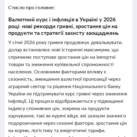
Стисло про головне:
Валютний курс і інфляція в Україні у 2026
році: нові рекорди гривні, зростання цін на
продукти та стратегії захисту заощаджень
У січні 2026 року гривня продовжує девальвувати,
долар встановлює нові історичні максимуми, що
спричиняє поступове зростання цін на імпортні
товари та зниження купівельної спроможності
населення. Основними факторами впливу є
сезонність, зменшення валютної пропозиції через
аграрний сектор та рішення Національного банку
України не підтримувати курс гривні через зниження
інфляції. Ці процеси відображаються у підвищенні
індексу споживчих цін, зокрема на продукти
харчування, такі як курячі яйця, які зазнали значного
подорожчання через сезонні фактори, зростання цін
на корми, логістику та енергетичні тарифи.