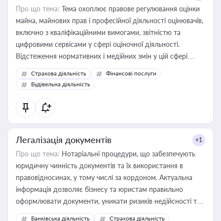
Про що тема:
Тема охоплює правове регулювання оцінки
майна, майнових прав і професійної діяльності оцінювачів,
включно з кваліфікаційними вимогами, звітністю та
цифровими сервісами у сфері оціночної діяльності.
Відстеження нормативних і медійних змін у цій сфері
корисне для власника бізнесу, керівника, юриста або
Страхова діяльність
Фінансові послуги
бухгалтера під час оподаткування, приватизації, оренди
Будівельна діяльність
державного майна, корпоративних угод і перевірки
статусу суб'єктів оціночної діяльності
Легалізація документів
+1
Про що тема:
Нотаріальні процедури, що забезпечують
юридичну чинність документів та їх використання в
правовідносинах, у тому числі за кордоном. Актуальна
інформація дозволяє бізнесу та юристам правильно
оформлювати документи, уникати ризиків недійсності та
забезпечувати їх належне прийняття органами влади та
Банківська діяльність
Страхова діяльність