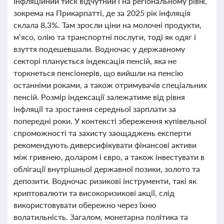
Інфляційний тиск відчутний і на регіональному рівні,
зокрема на Прикарпатті, де за 2025 рік інфляція
склала 8,3%. Там зросли ціни на молочні продукти,
м’ясо, олію та транспортні послуги, тоді як одяг і
взуття подешевшали. Водночас у державному
секторі планується індексація пенсій, яка не
торкнеться пенсіонерів, що вийшли на пенсію
останніми роками, а також отримувачів спеціальних
пенсій. Розмір індексації залежатиме від рівня
інфляції та зростання середньої зарплати за
попередні роки. У контексті збереження купівельної
спроможності та захисту заощаджень експерти
рекомендують диверсифікувати фінансові активи
між гривнею, доларом і євро, а також інвестувати в
облігації внутрішньої державної позики, золото та
депозити. Водночас ризикові інструменти, такі як
криптовалюти та високоризикові акції, слід
використовувати обережно через їхню
волатильність. Загалом, монетарна політика та