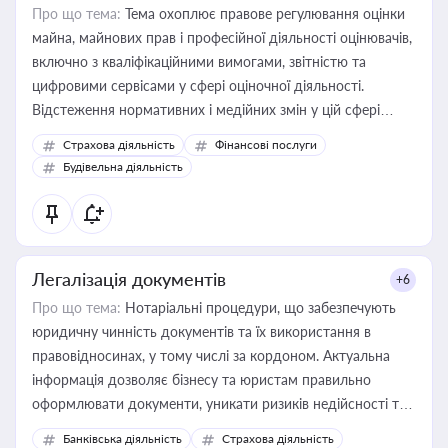
Про що тема:
Тема охоплює правове регулювання оцінки
майна, майнових прав і професійної діяльності оцінювачів,
включно з кваліфікаційними вимогами, звітністю та
цифровими сервісами у сфері оціночної діяльності.
Відстеження нормативних і медійних змін у цій сфері
корисне для власника бізнесу, керівника, юриста або
Страхова діяльність
Фінансові послуги
бухгалтера під час оподаткування, приватизації, оренди
Будівельна діяльність
державного майна, корпоративних угод і перевірки
статусу суб'єктів оціночної діяльності
Легалізація документів
+6
Про що тема:
Нотаріальні процедури, що забезпечують
юридичну чинність документів та їх використання в
правовідносинах, у тому числі за кордоном. Актуальна
інформація дозволяє бізнесу та юристам правильно
оформлювати документи, уникати ризиків недійсності та
забезпечувати їх належне прийняття органами влади та
Банківська діяльність
Страхова діяльність