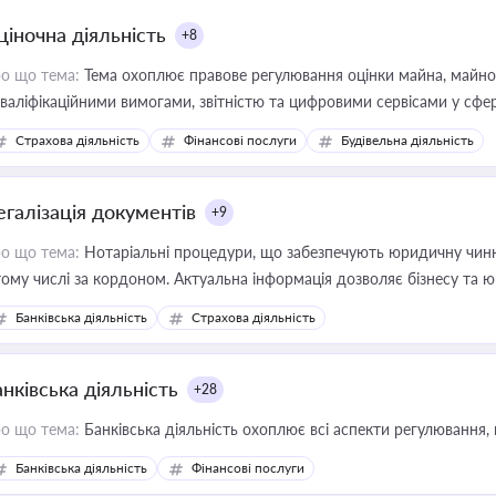
ціночна діяльність
+8
о що тема:
Тема охоплює правове регулювання оцінки майна, майнови
кваліфікаційними вимогами, звітністю та цифровими сервісами у сфер
дійних змін у цій сфері корисне для власника бізнесу, керівника, юр
Страхова діяльність
Фінансові послуги
Будівельна діяльність
иватизації, оренди державного майна, корпоративних угод і перевірки
егалізація документів
+9
о що тема:
Нотаріальні процедури, що забезпечують юридичну чинні
тому числі за кордоном. Актуальна інформація дозволяє бізнесу т
зиків недійсності та забезпечувати їх належне прийняття органами 
Банківська діяльність
Страхова діяльність
нківська діяльність
+28
о що тема:
Банківська діяльність охоплює всі аспекти регулювання, 
Банківська діяльність
Фінансові послуги