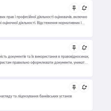
х прав і професійної діяльності оцінювачів, включно
і оціночної діяльності. Відстеження нормативних і
иста або бухгалтера під час оподаткування,
 статусу суб'єктів оціночної діяльності
сть документів та їх використання в правовідносинах,
а юристам правильно оформлювати документи, уникати
влади та контрагентами
нагляду та ліцензування банківських установ