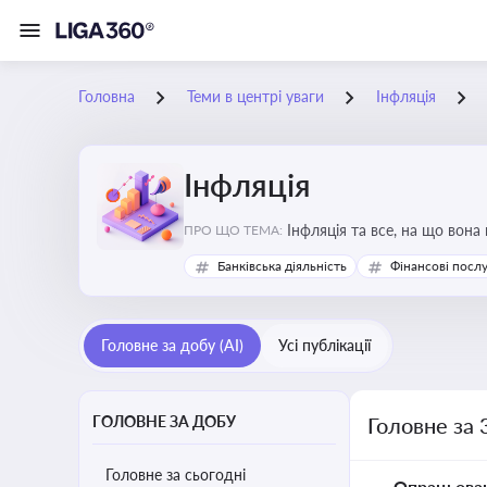
Головна
Теми в центрі уваги
Інфляція
Інфляція
Інфляція та все, на що вона
ПРО ЩО ТЕМА:
Банківська діяльність
Фінансові посл
Головне за добу (AI)
Усі публікації
ГОЛОВНЕ ЗА ДОБУ
Головне за 
Головне за сьогодні
Опрацьова