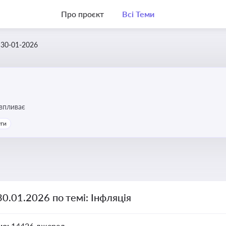
Про проєкт
Всі Теми
30-01-2026
 впливає
уги
30.01.2026 по темі: Інфляція
но:
14426 джерел