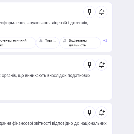
оформлення, анулювання ліцензій і дозволів,
о-енергетичний
Торгівля
Будівельна
+2
кс
діяльність
 органів, що виникають внаслідок податкових
дання фінансової звітності відповідно до національних