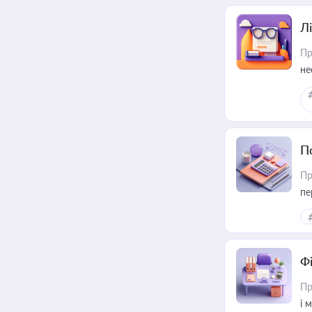
Лі
Пр
не
П
Пр
пе
Ф
Пр
і 