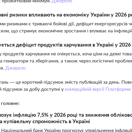
є прожитковий мінімум.
Джерело
овні ризики впливають на економіку України у 2026 р
и ризиками є триваючі бойові дії, дефіцит енергоресурсів ч
сили, що стримує економічне зростання і впливає на інфляцій
ується дефіцит продуктів харчування в Україні у 2026
 продуктів харчування не очікується, хоча ціни на деякі то
на генератори та зберігання, а також через логістичні пробл
ня.
Джерело
тань — це короткий підсумок змісту публікацій за день. По
 підсумок за добу доступні у
комерційній версії Платформи
 головне:
озує інфляцію 7,5% у 2026 році та зниження обліково
а купівельну спроможність в Україні
 Національний банк України прогнозує уповільнення інфляці