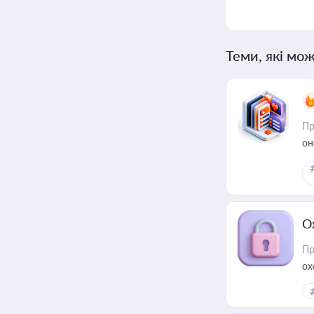
Теми, які мож
Пр
он
О
Пр
ох