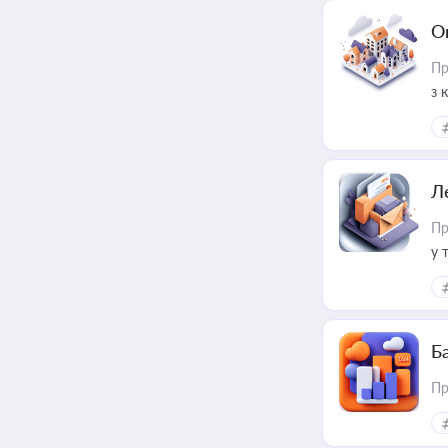
О
Пр
з 
ме
пр
Л
Пр
у 
ри
Ба
Пр