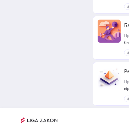
Б
Пр
бл
Р
Пр
ві