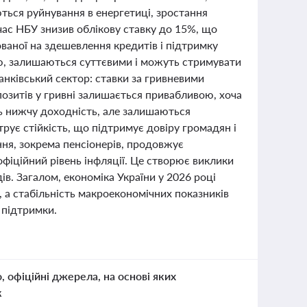
ться руйнування в енергетиці, зростання
час НБУ знизив облікову ставку до 15%, що
ваної на здешевлення кредитів і підтримку
ною, залишаються суттєвими і можуть стримувати
анківський сектор: ставки за гривневими
озитів у гривні залишається привабливою, хоча
ь нижчу доходність, але залишаються
рує стійкість, що підтримує довіру громадян і
ння, зокрема пенсіонерів, продовжує
фіційний рівень інфляції. Це створює виклики
ів. Загалом, економіка України у 2026 році
, а стабільність макроекономічних показників
 підтримки.
о, офіційні джерела, на основі яких
к