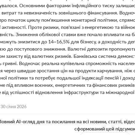
кувалося. Основними факторами інфляційного тиску залишаю
 витрат та невизначеність зовнішнього фінансування. Водно
про початок циклу пом'якшення монетарної політики, спрямо
 активності. Проте ризики, пов'язані з енергетикою та вій
вність. Зниження облікової ставки вже почало впливати на б
можуть знизитися до 14–16,5% для бізнесу, а доходність деп
цією до поступового зниження. Валютні депозити пропонуют
м захисту від валютних ризиків. Банківська система демонст
ь гривні. Водночас реальна купівельна спроможність населе
 через швидше зростання цін на продукти харчування, ніж о
ної політики та потребує подальшої індексації пенсій і доход
е під впливом воєнних, енергетичних та фінансових ризиків
 від успішності відновлення інфраструктури та міжнародної
,
30 січня 2026
Повний AI-огляд дня та посилання на всі новини, статті, віде
сформований цей підсумо