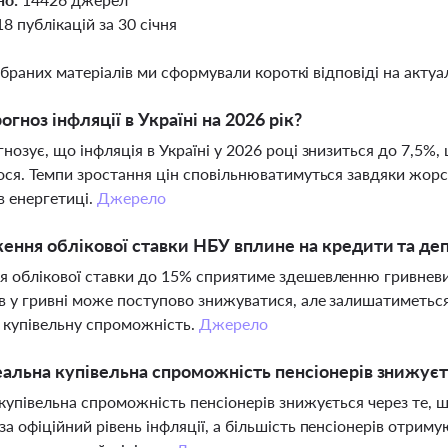
18 публікацій за 30 січня
ібраних матеріалів ми сформували короткі відповіді на актуал
огноз інфляції в Україні на 2026 рік?
нозує, що інфляція в Україні у 2026 році знизиться до 7,5%
ося. Темпи зростання цін сповільнюватимуться завдяки жор
 в енергетиці.
Джерело
ення облікової ставки НБУ вплине на кредити та де
 облікової ставки до 15% сприятиме здешевленню гривневих 
в у гривні може поступово знижуватися, але залишатиметься
 купівельну спроможність.
Джерело
альна купівельна спроможність пенсіонерів знижуєт
купівельна спроможність пенсіонерів знижується через те, 
а офіційний рівень інфляції, а більшість пенсіонерів отриму