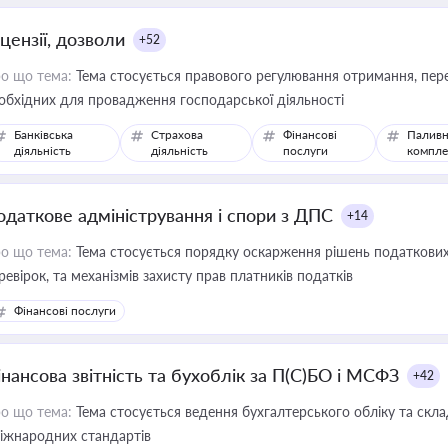
цензії, дозволи
+52
о що тема:
Тема стосується правового регулювання отримання, пере
обхідних для провадження господарської діяльності
Банківська
Страхова
Фінансові
Паливн
діяльність
діяльність
послуги
компле
одаткове адміністрування і спори з ДПС
+14
о що тема:
Тема стосується порядку оскарження рішень податкових
ревірок, та механізмів захисту прав платників податків
Фінансові послуги
інансова звітність та бухоблік за П(С)БО і МСФЗ
+42
о що тема:
Тема стосується ведення бухгалтерського обліку та скла
міжнародних стандартів