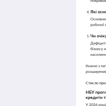
покрива
Які осн
Основним
робочої 
Чи очік
Дефіциту
бізнесу 
населен
Кожне з пи
розширений
Стисло про
НБУ прогн
кредити т
У 2026 році