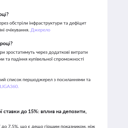
оці?
ерез обстріли інфраструктури та дефіцит
ні очікування.
Джерело
 році?
вари зростатимуть через додаткові витрати
еми та падіння купівельної спроможності
вний список першоджерел з посиланнями та
 LIGA360.
ї ставки до 15%: вплив на депозити,
ї до 7,5%, що є дещо гіршим показником, ніж