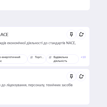
NACE
идів економічної діяльності до стандартів NACE,
о-енергетичний
Торгівля
Будівельна
+10
кс
діяльність
о ліцензування, персоналу, технічних засобів