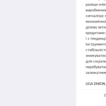
раніше очі
виробничих
сигналізує 
економічної
ділову акти
кредитами 
і з тенден
інструменто
стабільніст
знижуватися
для соціаль
перебуватим
залежатиме
LIGA ZAKON