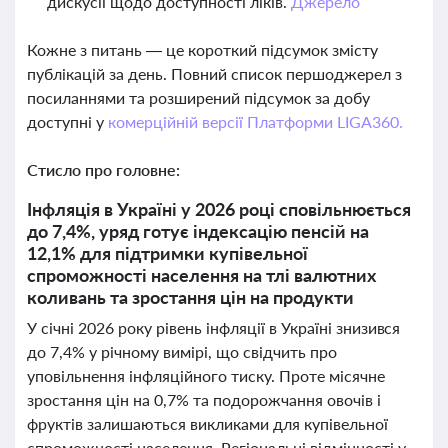
дискусії щодо доступності ліків.
Джерело
Кожне з питань — це короткий підсумок змісту
публікацій за день. Повний список першоджерел з
посиланнями та розширений підсумок за добу
доступні у
комерційній версії Платформи LIGA360.
Стисло про головне:
Інфляція в Україні у 2026 році сповільнюється
до 7,4%, уряд готує індексацію пенсій на
12,1% для підтримки купівельної
спроможності населення на тлі валютних
коливань та зростання цін на продукти
У січні 2026 року рівень інфляції в Україні знизився
до 7,4% у річному вимірі, що свідчить про
уповільнення інфляційного тиску. Проте місячне
зростання цін на 0,7% та подорожчання овочів і
фруктів залишаються викликами для купівельної
спроможності населення. Регіональні відмінності у