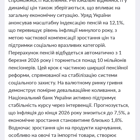
динаміці цін також зберігаються, що впливає на
загальну економічну ситуацію. Уряд України
анонсував масштабну індексацію пенсій на 12,1%,
що перевищує рівень інфляції минулого року, з
метою часткової компенсації зростання цін та
підтримки соціально вразливих категорій.
Перерахунок пенсій відбудеться автоматично з 1
березня 2026 року і торкнеться понад 10 мільйонів
пенсіонерів. Цей крок є частиною ширшої пенсійної
реформи, спрямованої на стабілізацію системи
соціального захисту. На валютному ринку гривня
демонструє помірне девальваційне коливання, а
Національний банк України активно підтримує
стабільність курсу через інтервенції. Прогнозується,
що інфляція до кінця 2026 року знизиться до 7,5%, а
економічне зростання становитиме близько 1,8%.
Водночас зростання цін на продукти харчування,
особливо на овочі та імпортні товари, створює