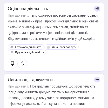
Оціночна діяльність
+8
Про що тема:
Тема охоплює правове регулювання оцінки
майна, майнових прав і професійної діяльності оцінювачів,
включно з кваліфікаційними вимогами, звітністю та
цифровими сервісами у сфері оціночної діяльності.
Відстеження нормативних і медійних змін у цій сфері
корисне для власника бізнесу, керівника, юриста або
Страхова діяльність
Фінансові послуги
бухгалтера під час оподаткування, приватизації, оренди
Будівельна діяльність
державного майна, корпоративних угод і перевірки
статусу суб'єктів оціночної діяльності
Легалізація документів
+6
Про що тема:
Нотаріальні процедури, що забезпечують
юридичну чинність документів та їх використання в
правовідносинах, у тому числі за кордоном. Актуальна
інформація дозволяє бізнесу та юристам правильно