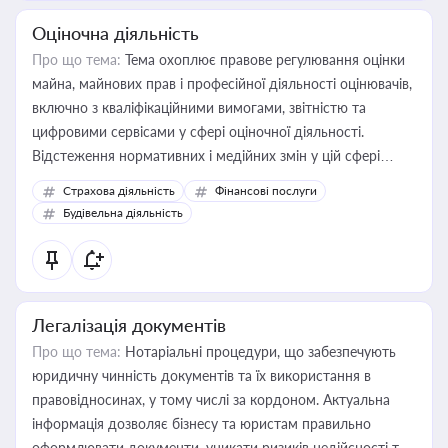
Оціночна діяльність
Про що тема:
Тема охоплює правове регулювання оцінки
майна, майнових прав і професійної діяльності оцінювачів,
включно з кваліфікаційними вимогами, звітністю та
цифровими сервісами у сфері оціночної діяльності.
Відстеження нормативних і медійних змін у цій сфері
корисне для власника бізнесу, керівника, юриста або
Страхова діяльність
Фінансові послуги
бухгалтера під час оподаткування, приватизації, оренди
Будівельна діяльність
державного майна, корпоративних угод і перевірки
статусу суб'єктів оціночної діяльності
Легалізація документів
Про що тема:
Нотаріальні процедури, що забезпечують
юридичну чинність документів та їх використання в
правовідносинах, у тому числі за кордоном. Актуальна
інформація дозволяє бізнесу та юристам правильно
оформлювати документи, уникати ризиків недійсності та