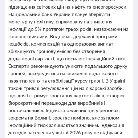
підвищення світових цін на нафту та енергоресурси.
Національний банк України планує зберігати
монетарну політику, спрямовану на зниження
інфляції до 5% протягом трьох років, незважаючи на
зовнішні виклики. Водночас державні програми
кешбеків, компенсацій та одноразових виплат
збільшують грошову емісію без створення
додаткової вартості, що посилює інфляційний тиск.
Експерти рекомендують уникати подальшого друку
грошей, зосередитися на зниженні податкового
навантаження та стабілізації курсу гривні. В Україні
також триває регулювання цін на лікарські засоби,
що, хоч і стримує зростання вартості ліків, створює
бюрократичні перешкоди для виробників і
постачальників. Індекс споживчих цін у регіонах,
зокрема на Волині, зростає помірно, але загалом
інфляційний тиск залишається значним. Індексація
доходів населення у квітні 2026 року не відбулася