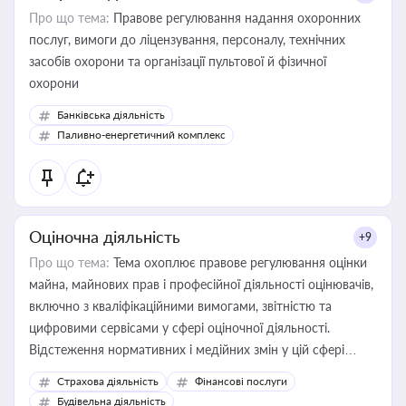
Про що тема:
Правове регулювання надання охоронних
послуг, вимоги до ліцензування, персоналу, технічних
засобів охорони та організації пультової й фізичної
охорони
Банківська діяльність
Паливно-енергетичний комплекс
Оціночна діяльність
+9
Про що тема:
Тема охоплює правове регулювання оцінки
майна, майнових прав і професійної діяльності оцінювачів,
включно з кваліфікаційними вимогами, звітністю та
цифровими сервісами у сфері оціночної діяльності.
Відстеження нормативних і медійних змін у цій сфері
корисне для власника бізнесу, керівника, юриста або
Страхова діяльність
Фінансові послуги
бухгалтера під час оподаткування, приватизації, оренди
Будівельна діяльність