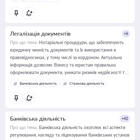
державного майна, корпоративних угод і перевірки
статусу суб'єктів оціночної діяльності
Легалізація документів
+6
Про що тема:
Нотаріальні процедури, що забезпечують
юридичну чинність документів та їх використання в
правовідносинах, у тому числі за кордоном. Актуальна
інформація дозволяє бізнесу та юристам правильно
оформлювати документи, уникати ризиків недійсності та
забезпечувати їх належне прийняття органами влади та
Банківська діяльність
Страхова діяльність
контрагентами
Банківська діяльність
+42
Про що тема:
Банківська діяльність охоплює всі аспекти
регулювання, нагляду та ліцензування банківських установ