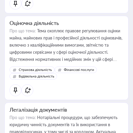
Оціночна діяльність
Про що тема:
Тема охоплює правове регулювання оцінки
майна, майнових прав і професійної діяльності оцінювачів,
включно з кваліфікаційними вимогами, звітністю та
цифровими сервісами у сфері оціночної діяльності.
Відстеження нормативних і медійних змін у цій сфері
корисне для власника бізнесу, керівника, юриста або
Страхова діяльність
Фінансові послуги
бухгалтера під час оподаткування, приватизації, оренди
Будівельна діяльність
державного майна, корпоративних угод і перевірки
статусу суб'єктів оціночної діяльності
Легалізація документів
Про що тема:
Нотаріальні процедури, що забезпечують
юридичну чинність документів та їх використання в
правовідносинах, у тому числі за кордоном. Актуальна