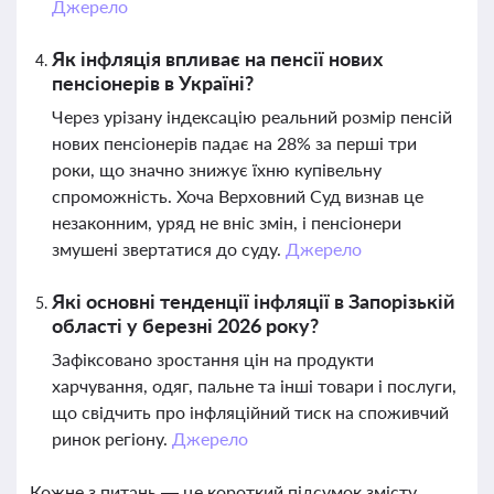
Джерело
Як інфляція впливає на пенсії нових
пенсіонерів в Україні?
Через урізану індексацію реальний розмір пенсій
нових пенсіонерів падає на 28% за перші три
роки, що значно знижує їхню купівельну
спроможність. Хоча Верховний Суд визнав це
незаконним, уряд не вніс змін, і пенсіонери
змушені звертатися до суду.
Джерело
Які основні тенденції інфляції в Запорізькій
області у березні 2026 року?
Зафіксовано зростання цін на продукти
харчування, одяг, пальне та інші товари і послуги,
що свідчить про інфляційний тиск на споживчий
ринок регіону.
Джерело
Кожне з питань — це короткий підсумок змісту