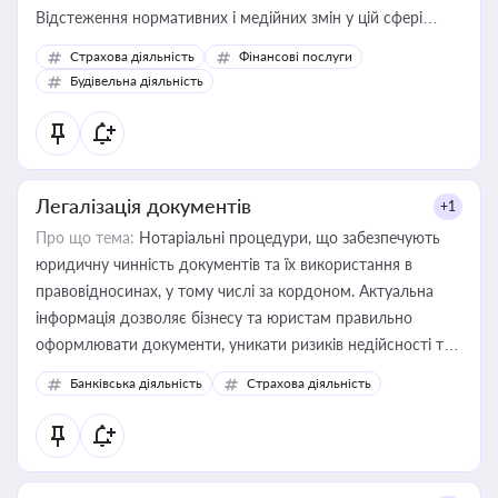
Відстеження нормативних і медійних змін у цій сфері
корисне для власника бізнесу, керівника, юриста або
Страхова діяльність
Фінансові послуги
бухгалтера під час оподаткування, приватизації, оренди
Будівельна діяльність
державного майна, корпоративних угод і перевірки
статусу суб'єктів оціночної діяльності
Легалізація документів
+1
Про що тема:
Нотаріальні процедури, що забезпечують
юридичну чинність документів та їх використання в
правовідносинах, у тому числі за кордоном. Актуальна
інформація дозволяє бізнесу та юристам правильно
оформлювати документи, уникати ризиків недійсності та
забезпечувати їх належне прийняття органами влади та
Банківська діяльність
Страхова діяльність
контрагентами