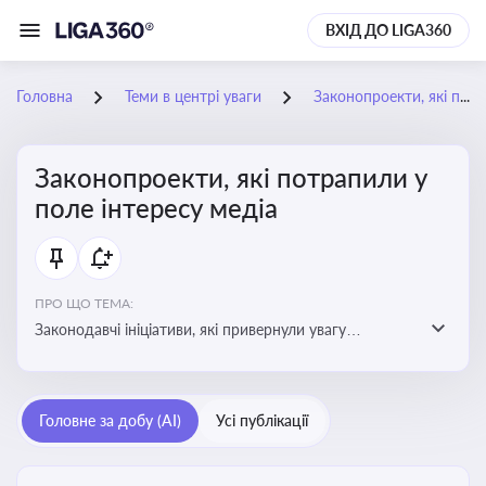
ВХІД ДО LIGA360
Головна
Теми в центрі уваги
Законопроекти, які потрапили у поле інтересу медіа
Законопроекти, які потрапили у
поле інтересу медіа
ПРО ЩО ТЕМА:
Законодавчі ініціативи, які привернули увагу
журналістів та громадськості або стали
скандальними. Про які ризики або очікування після
прийняття цих проектів пишуть в медіа. Які проекти
Головне за добу (AI)
Усі публікації
викликають найбільше критики