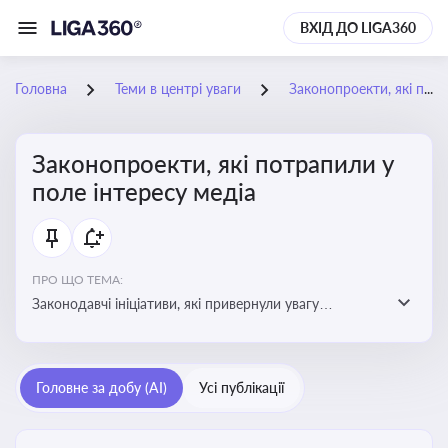
ВХІД ДО LIGA360
Головна
Теми в центрі уваги
Законопроекти, які потрапили у поле інтересу медіа
Законопроекти, які потрапили у
поле інтересу медіа
ПРО ЩО ТЕМА:
Законодавчі ініціативи, які привернули увагу
журналістів та громадськості або стали
скандальними. Про які ризики або очікування після
прийняття цих проектів пишуть в медіа. Які проекти
Головне за добу (AI)
Усі публікації
викликають найбільше критики