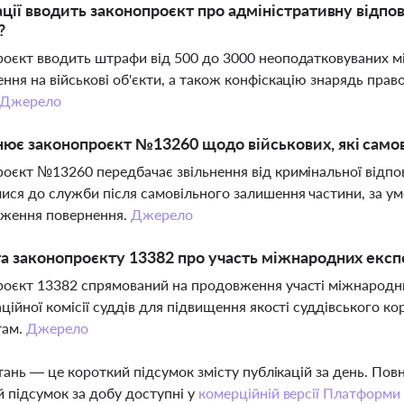
ації вводить законопроєкт про адміністративну відпов
?
оєкт вводить штрафи від 500 до 3000 неоподатковуваних мі
ння на військові об'єкти, а також конфіскацію знарядь пра
Джерело
ює законопроєкт №13260 щодо військових, які само
оєкт №13260 передбачає звільнення від кримінальної відпов
ися до служби після самовільного залишення частини, за ум
дження повернення.
Джерело
а законопроєкту 13382 про участь міжнародних експе
оєкт 13382 спрямований на продовження участі міжнародних
аційної комісії суддів для підвищення якості суддівського к
там.
Джерело
тань — це короткий підсумок змісту публікацій за день. По
 підсумок за добу доступні у
комерційній версії Платформи