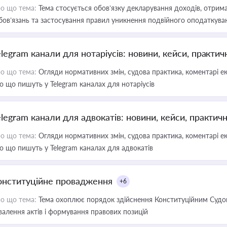
о що тема:
Тема стосується обов’язку декларування доходів, отрим
бов’язань та застосування правил уникнення подвійного оподаткува
elegram канали для нотаріусів: новини, кейси, практич
о що тема:
Огляди нормативних змін, судова практика, коментарі екс
о що пишуть у Telegram каналах для нотаріусів
elegram канали для адвокатів: новини, кейси, практич
о що тема:
Огляди нормативних змін, судова практика, коментарі екс
о що пишуть у Telegram каналах для адвокатів
онституційне провадження
+6
о що тема:
Тема охоплює порядок здійснення Конституційним Судом
валення актів і формування правових позицій