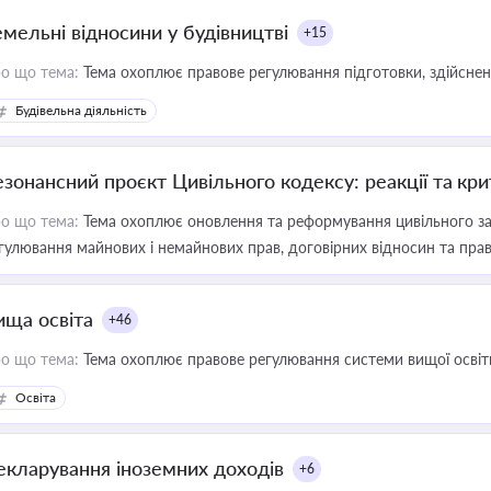
емельні відносини у будівництві
+15
о що тема:
Тема охоплює правове регулювання підготовки, здійсненн
Будівельна діяльність
езонансний проєкт Цивільного кодексу: реакції та кр
о що тема:
Тема охоплює оновлення та реформування цивільного за
гулювання майнових і немайнових прав, договірних відносин та прав
ища освіта
+46
о що тема:
Тема охоплює правове регулювання системи вищої освіти, о
Освіта
екларування іноземних доходів
+6