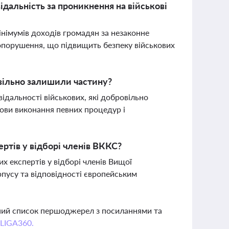
ідальність за проникнення на військові
німумів доходів громадян за незаконне
вопорушення, що підвищить безпеку військових
вільно залишили частину?
ідальності військових, які добровільно
ови виконання певних процедур і
ртів у відборі членів ВККС?
 експертів у відборі членів Вищої
орпусу та відповідності європейським
вний список першоджерел з посиланнями та
 LIGA360.