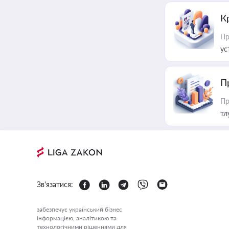
К
Пр
ус
П
Пр
тл
Зв'язатися:
забезпечує український бізнес
інформацією, аналітикою та
технологічними рішеннями для