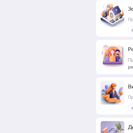
З
Пр
Р
Пр
ре
В
Пр
Д