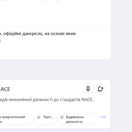
о, офіційні джерела, на основі яких
к
NACE
идів економічної діяльності до стандартів NACE,
о-енергетичний
Торгівля
Будівельна
+10
кс
діяльність