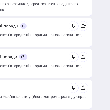
аних з іноземних джерел, визначення податкових
ння
ні поради
+5
пертів, юридичні алгоритми, правові новини - все,
ні поради
+71
пертів, юридичні алгоритми, правові новини - все,
 України конституційного контролю, розгляду справ,