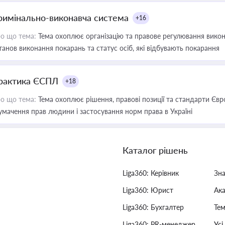
римінально-виконавча система
+16
о що тема:
Тема охоплює організацію та правове регулювання викона
танов виконання покарань та статус осіб, які відбувають покарання
рактика ЄСПЛ
+18
о що тема:
Тема охоплює рішення, правові позиції та стандарти Євр
умачення прав людини і застосування норм права в Україні
Каталог рішень
Liga360: Керівник
Зн
Liga360: Юрист
Ак
Liga360: Бухгалтер
Тем
Liga360: PR-менеджер
Усі