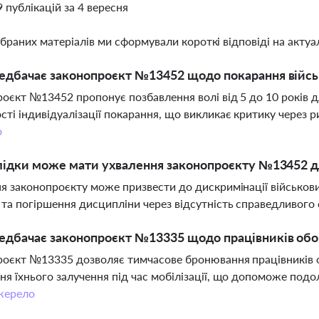
9 публікацій за 4 вересня
ібраних матеріалів ми сформували короткі відповіді на актуал
едбачає законопроєкт №13452 щодо покарання війсь
оєкт №13452 пропонує позбавлення волі від 5 до 10 років д
ті індивідуалізації покарання, що викликає критику через ри
о
лідки може мати ухвалення законопроєкту №13452 дл
я законопроєкту може призвести до дискримінації військови
та погіршення дисципліни через відсутність справедливого с
едбачає законопроєкт №13335 щодо працівників обо
оєкт №13335 дозволяє тимчасове бронювання працівників о
я їхнього залучення під час мобілізації, що допоможе под
ерело