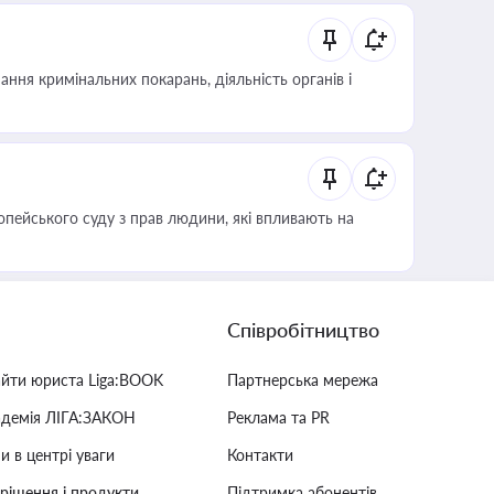
ння кримінальних покарань, діяльність органів і
опейського суду з прав людини, які впливають на
Співробітництво
айти юриста Liga:BOOK
Партнерська мережа
адемія ЛІГА:ЗАКОН
Реклама та PR
и в центрі уваги
Контакти
 рішення і продукти
Підтримка абонентів