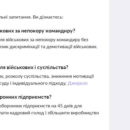
ьні запитання. Ви дізнаєтесь:
кових за непокору командиру?
ля військових за непокору командиру без
зик дискримінації та демотивації військових.
я військових і суспільства?
х, розколу суспільства, зниження мотивації
уду і індивідуального підходу.
Джерело
ронних підприємств?
боронних підприємств на 45 днів для
олати кадровий голод і збільшити виробництво