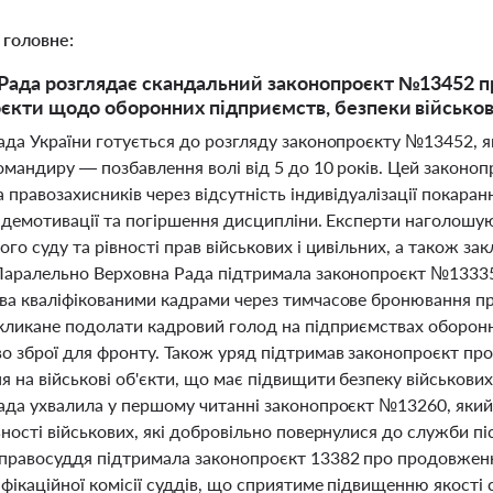
 головне:
Рада розглядає скандальний законопроєкт №13452 пр
єкти щодо оборонних підприємств, безпеки військови
ада України готується до розгляду законопроєкту №13452, я
мандиру — позбавлення волі від 5 до 10 років. Цей законоп
а правозахисників через відсутність індивідуалізації покара
, демотивації та погіршення дисципліни. Експерти наголошу
го суду та рівності прав військових і цивільних, а також з
Паралельно Верховна Рада підтримала законопроєкт №13335,
а кваліфікованими кадрами через тимчасове бронювання праці
кликане подолати кадровий голод на підприємствах оборон
о зброї для фронту. Також уряд підтримав законопроєкт про 
 на військові об'єкти, що має підвищити безпеку військових 
ада ухвалила у першому читанні законопроєкт №13260, який 
ності військових, які добровільно повернулися до служби п
правосуддя підтримала законопроєкт 13382 про продовження 
фікаційної комісії суддів, що сприятиме підвищенню якості 