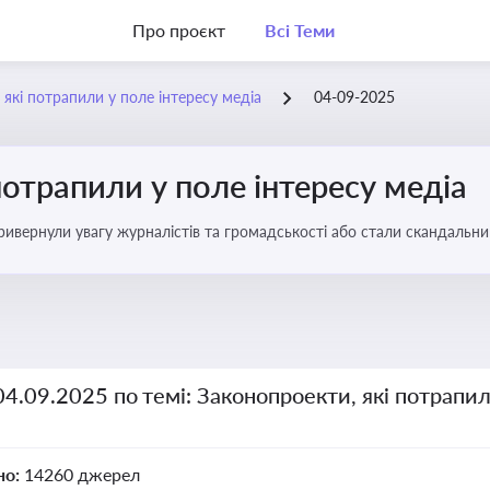
Про проєкт
Всі Теми
 які потрапили у поле інтересу медіа
04-09-2025
потрапили у поле інтересу медіа
 привернули увагу журналістів та громадськості або стали скандальни
прийняття цих проектів пишуть в медіа. Які проекти викликають найбільше критики
04.09.2025 по темі: Законопроекти, які потрапил
но:
14260 джерел