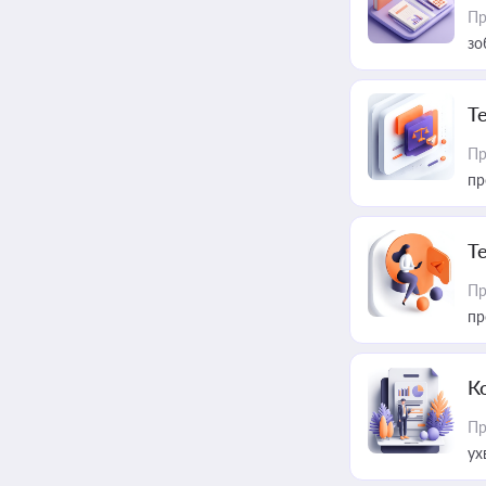
Пр
зо
T
Пр
пр
T
Пр
пр
К
Пр
ух