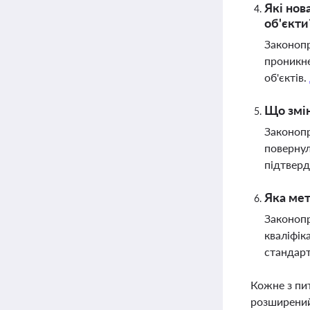
Які нов
об'єкти
Законопр
проникне
об'єктів.
Що змін
Законопр
повернул
підтвер
Яка мет
Законопр
кваліфік
стандар
Кожне з пи
розширений