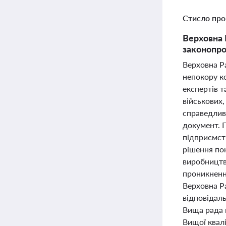
Стисло про
Верховна 
законопро
Верховна Р
непокору ко
експертів т
військових
справедливо
документ. 
підприємств
рішення по
виробництв
проникнення
Верховна Р
відповідаль
Вища рада 
Вищої квалі