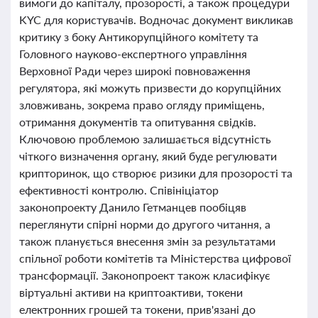
вимоги до капіталу, прозорості, а також процедури
KYC для користувачів. Водночас документ викликав
критику з боку Антикорупційного комітету та
Головного науково-експертного управління
Верховної Ради через широкі повноваження
регулятора, які можуть призвести до корупційних
зловживань, зокрема право огляду приміщень,
отримання документів та опитування свідків.
Ключовою проблемою залишається відсутність
чіткого визначення органу, який буде регулювати
крипторинок, що створює ризики для прозорості та
ефективності контролю. Співініціатор
законопроекту Данило Гетманцев пообіцяв
переглянути спірні норми до другого читання, а
також планується внесення змін за результатами
спільної роботи комітетів та Міністерства цифрової
трансформації. Законопроект також класифікує
віртуальні активи на криптоактиви, токени
електронних грошей та токени, прив'язані до