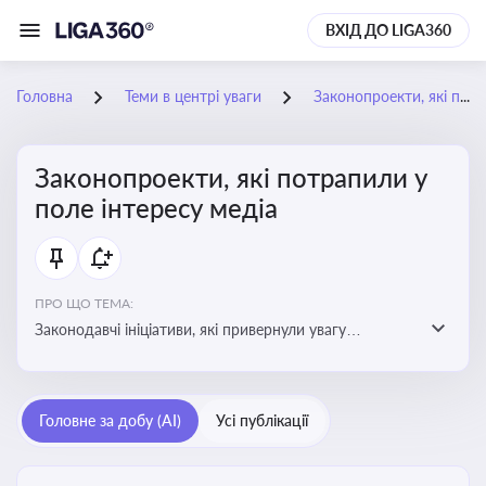
ВХІД ДО LIGA360
Головна
Теми в центрі уваги
Законопроекти, які потрапили у поле інтересу медіа
Законопроекти, які потрапили у
поле інтересу медіа
ПРО ЩО ТЕМА:
Законодавчі ініціативи, які привернули увагу
журналістів та громадськості або стали
скандальними. Про які ризики або очікування після
прийняття цих проектів пишуть в медіа. Які проекти
Головне за добу (AI)
Усі публікації
викликають найбільше критики