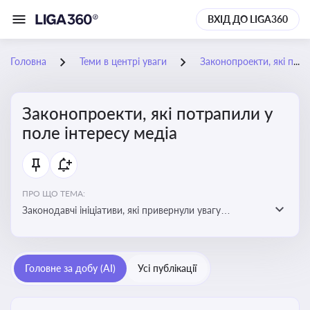
ВХІД ДО LIGA360
Головна
Теми в центрі уваги
Законопроекти, які потрапили у поле інтересу медіа
Законопроекти, які потрапили у
поле інтересу медіа
ПРО ЩО ТЕМА:
Законодавчі ініціативи, які привернули увагу
журналістів та громадськості або стали
скандальними. Про які ризики або очікування після
прийняття цих проектів пишуть в медіа. Які проекти
Головне за добу (AI)
Усі публікації
викликають найбільше критики