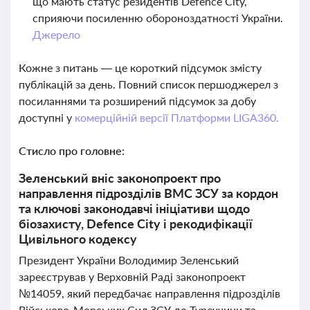
що мають статус резидентів Defence City,
сприяючи посиленню обороноздатності України.
Джерело
Кожне з питань — це короткий підсумок змісту
публікацій за день. Повний список першоджерел з
посиланнями та розширений підсумок за добу
доступні у
комерційній версії Платформи LIGA360.
Стисло про головне:
Зеленський вніс законопроект про
направлення підрозділів ВМС ЗСУ за кордон
та ключові законодавчі ініціативи щодо
біозахисту, Defence City і рекодифікації
Цивільного кодексу
Президент України Володимир Зеленський
зареєстрував у Верховній Раді законопроект
№14059, який передбачає направлення підрозділів
Військово-Морських Сил ЗСУ до Туреччини та