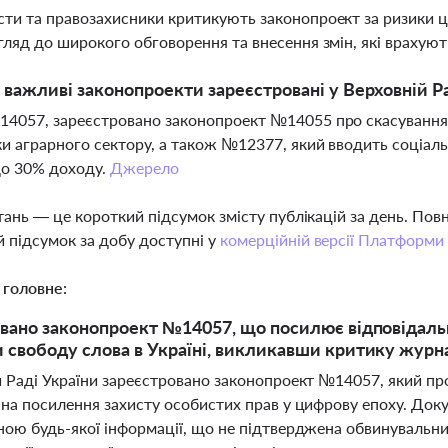
ти та правозахисники критикують законопроект за ризики це
гляд до широкого обговорення та внесення змін, які врахуют
і важливі законопроекти зареєстровані у Верховній Р
4057, зареєстровано законопроект №14055 про скасування 
и аграрного сектору, а також №12377, який вводить соціал
до 30% доходу.
Джерело
тань — це короткий підсумок змісту публікацій за день. По
 підсумок за добу доступні у
комерційній версії Платформи
 головне:
вано законопроект №14057, що посилює відповідальн
свободу слова в Україні, викликавши критику журнал
 Раді України зареєстровано законопроект №14057, який про
 на посилення захисту особистих прав у цифрову епоху. До
ною будь-якої інформації, що не підтверджена обвинувальн