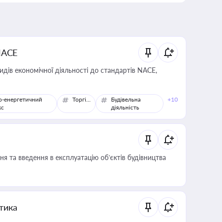
NACE
идів економічної діяльності до стандартів NACE,
о-енергетичний
Торгівля
Будівельна
+10
кс
діяльність
я та введення в експлуатацію об’єктів будівництва
итика