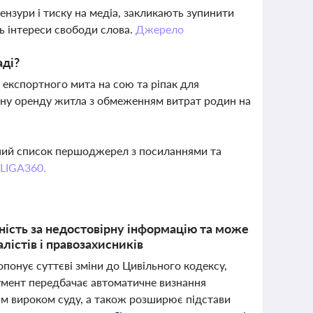
нзури і тиску на медіа, закликають зупинити
ь інтереси свободи слова.
Джерело
аді?
експортного мита на сою та ріпак для
ьну оренду житла з обмеженням витрат родин на
вний список першоджерел з посиланнями та
 LIGA360.
ість за недостовірну інформацію та може
істів і правозахисників
понує суттєві зміни до Цивільного кодексу,
кумент передбачає автоматичне визнання
им вироком суду, а також розширює підстави