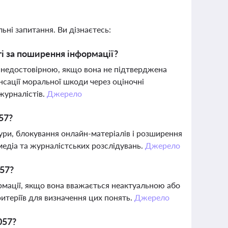
ьні запитання. Ви дізнаєтесь:
 за поширення інформації?
недостовірною, якщо вона не підтверджена
сації моральної шкоди через оціночні
журналістів.
Джерело
57?
ри, блокування онлайн-матеріалів і розширення
медіа та журналістських розслідувань.
Джерело
057?
рмації, якщо вона вважається неактуальною або
ритеріїв для визначення цих понять.
Джерело
057?