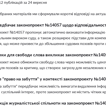
12 публікацій за 24 вересня
ібраних матеріалів ми сформували короткі відповіді на актуал
дбачає законопроект №14057 щодо відповідальності
роект №14057 пропонує автоматично визнавати інформацію 
льним вироком суду, а також розширює підстави для компен
, що може призвести до збільшення судових позовів проти 
ики для свободи слова викликає законопроект №140
оект може обмежити свободу слова через можливість цензу
для позовів за критику, що створює загрозу для незалежних 
 "право на забуття" у контексті законопроекту №14
а забуття" передбачає можливість вимагати видалення інфо
 суспільний інтерес, проте законопроект не містить чітких к
кція журналістської спільноти на законопроект №14