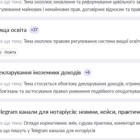
о що тема:
Тема охоплює оновлення та реформування цивільного за
гулювання майнових і немайнових прав, договірних відносин та прав
ища освіта
+37
о що тема:
Тема охоплює правове регулювання системи вищої освіти, о
Освіта
екларування іноземних доходів
+6
о що тема:
Тема стосується обов’язку декларування доходів, отрим
бов’язань та застосування правил уникнення подвійного оподаткува
elegram канали для нотаріусів: новини, кейси, практич
о що тема:
Огляди нормативних змін, судова практика, коментарі екс
о що пишуть у Telegram каналах для нотаріусів