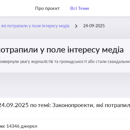
Про проєкт
Всі Теми
 які потрапили у поле інтересу медіа
24-09-2025
потрапили у поле інтересу медіа
 привернули увагу журналістів та громадськості або стали скандальни
прийняття цих проектів пишуть в медіа. Які проекти викликають найбільше критики
24.09.2025 по темі: Законопроекти, які потрапил
но:
14346 джерел