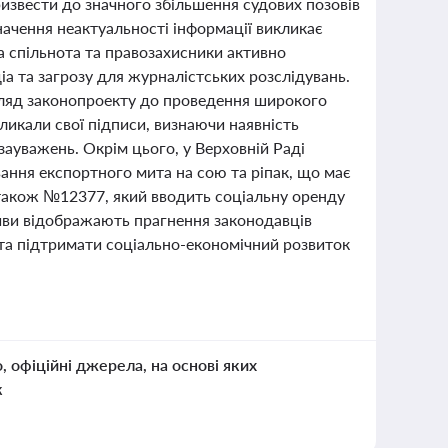
извести до значного збільшення судових позовів
значення неактуальності інформації викликає
 спільнота та правозахисники активно
а та загрозу для журналістських розслідувань.
згляд законопроекту до проведення широкого
ликали свої підписи, визнаючи наявність
ауважень. Окрім цього, у Верховній Раді
ання експортного мита на сою та ріпак, що має
 також №12377, який вводить соціальну оренду
тиви відображають прагнення законодавців
та підтримати соціально-економічний розвиток
о, офіційні джерела, на основі яких
к