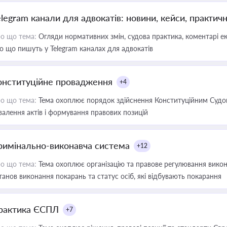
elegram канали для адвокатів: новини, кейси, практич
о що тема:
Огляди нормативних змін, судова практика, коментарі екс
о що пишуть у Telegram каналах для адвокатів
онституційне провадження
+4
о що тема:
Тема охоплює порядок здійснення Конституційним Судом
валення актів і формування правових позицій
римінально-виконавча система
+12
о що тема:
Тема охоплює організацію та правове регулювання викона
танов виконання покарань та статус осіб, які відбувають покарання
рактика ЄСПЛ
+7