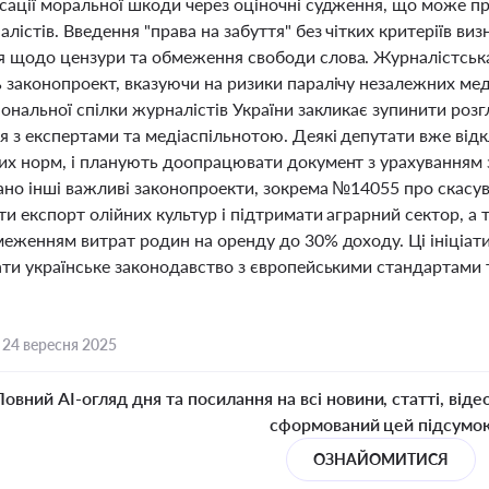
сації моральної шкоди через оціночні судження, що може пр
лістів. Введення "права на забуття" без чітких критеріїв ви
 щодо цензури та обмеження свободи слова. Журналістська
 законопроект, вказуючи на ризики паралічу незалежних меді
іональної спілки журналістів України закликає зупинити ро
 з експертами та медіаспільнотою. Деякі депутати вже відк
их норм, і планують доопрацювати документ з урахуванням з
ано інші важливі законопроекти, зокрема №14055 про скасув
ти експорт олійних культур і підтримати аграрний сектор, а
меженням витрат родин на оренду до 30% доходу. Ці ініціа
ати українське законодавство з європейськими стандартами 
,
24 вересня 2025
Повний AI-огляд дня та посилання на всі новини, статті, віде
сформований цей підсумо
ОЗНАЙОМИТИСЯ