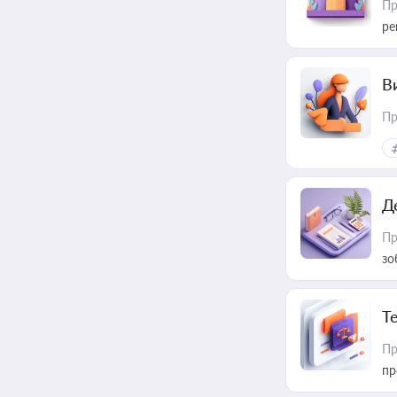
Пр
ре
В
Пр
Д
Пр
зо
T
Пр
пр