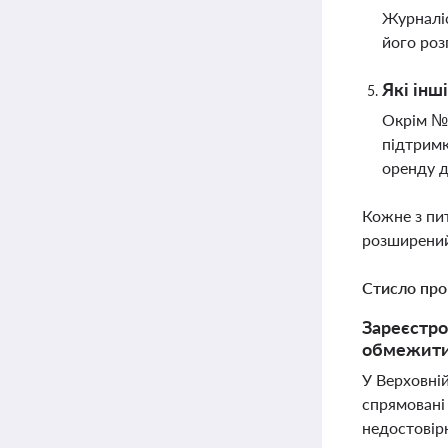
Журналіс
його роз
Які інш
Окрім №1
підтримк
оренду 
Кожне з пи
розширений
Стисло про
Зареєстро
обмежити 
У Верховній
спрямовані
недостовір