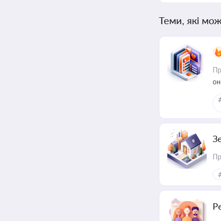
Теми, які мож
Пр
он
З
Пр
Р