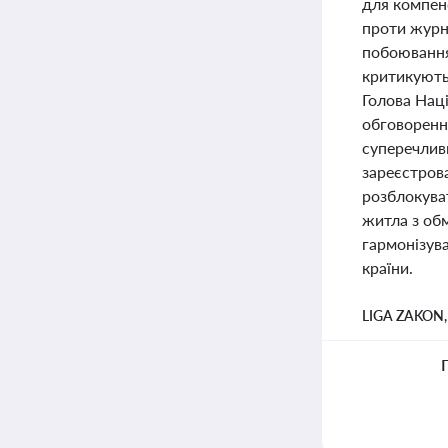
для компен
проти журна
побоювання
критикують
Голова Нац
обговорення
суперечлив
зареєстров
розблокува
житла з об
гармонізув
країни.
LIGA ZAKON