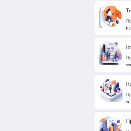
T
Пр
пр
К
Пр
ух
К
Пр
ус
П