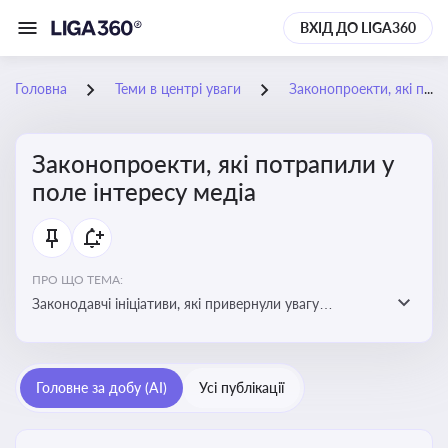
ВХІД ДО LIGA360
Головна
Теми в центрі уваги
Законопроекти, які потрапили у поле інтересу медіа
Законопроекти, які потрапили у
поле інтересу медіа
ПРО ЩО ТЕМА:
Законодавчі ініціативи, які привернули увагу
журналістів та громадськості або стали
скандальними. Про які ризики або очікування після
прийняття цих проектів пишуть в медіа. Які проекти
Головне за добу (AI)
Усі публікації
викликають найбільше критики