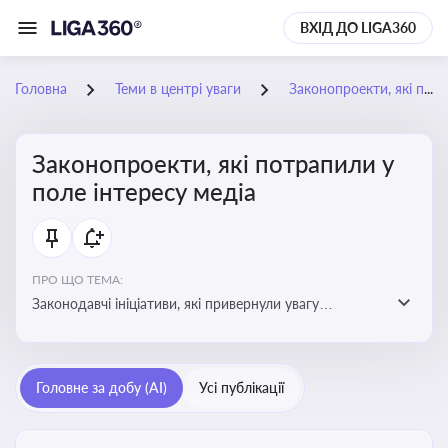
ВХІД ДО LIGA360
Головна
Теми в центрі уваги
Законопроекти, які потрапили у поле інтересу медіа
Законопроекти, які потрапили у
поле інтересу медіа
ПРО ЩО ТЕМА:
Законодавчі ініціативи, які привернули увагу
журналістів та громадськості або стали
скандальними. Про які ризики або очікування після
прийняття цих проектів пишуть в медіа. Які проекти
Головне за добу (AI)
Усі публікації
викликають найбільше критики