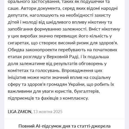
орального застосування, таких як подушечки та
саше. Автори документа, серед яких відомі народні
депутати, наголошують на необхідності захисту
дітей і молоді від шкідливого впливу нікотину та
запобігання формуванню залежності. Вміст нікотину
у цих виробах значно перевищує його кількість у
сигаретах, що створює високий ризик для здоров'я.
Обидва законопроекти перебувають на початкових
етапах розгляду у Верховній Раді, і їх подальша
доля залежатиме від результатів обговорень у
комітетах та голосувань. Впровадження цих
ініціатив може мати значний вплив на соціальну
сферу та здоров'я громадян України, що робить їх
важливими для уваги юристів, бухгалтерів,
підприємців та фахівців з комплаєнсу.
LIGA ZAKON,
13 жовтня 2025
Повний AI-підсумок дня та статті-джерела