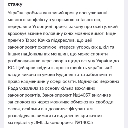
стажу
Україна зробила важливий крок у врегулюванні
мовного конфлікту з угорською спільнотою,
передавши Угорщині проект закону про освіту, який
враховує майже половину їхніх мовних вимог. Віце-
прем'єр Тарас Качка підкреслив, що цей
законопроект охоплює інтереси угорських шкіл та
інших національних меншин, що може сприяти
розблокуванню переговорів щодо вступу України до
ЄС. Цей крок свідчить про готовність української
влади виконати умови Будапешта та забезпечити
права нацменшин у сфері освіти. Водночас Верховна
Рада ухвалила за основу кілька важливих
законопроектів. Законопроект №14057 викликав
занепокоєння через можливе обмеження свободи
слова, оскільки він дозволяє фігурантам
розслідувань вимагати видалення критичних
матеріалів у ЗМІ. Законопроект №14005