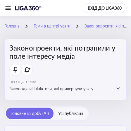
ВХІД ДО LIGA360
Головна
Теми в центрі уваги
Законопроекти, які потрапили у поле інтересу медіа
Законопроекти, які потрапили у
поле інтересу медіа
ПРО ЩО ТЕМА:
Законодавчі ініціативи, які привернули увагу
журналістів та громадськості або стали
скандальними. Про які ризики або очікування після
прийняття цих проектів пишуть в медіа. Які проекти
Головне за добу (AI)
Усі публікації
викликають найбільше критики