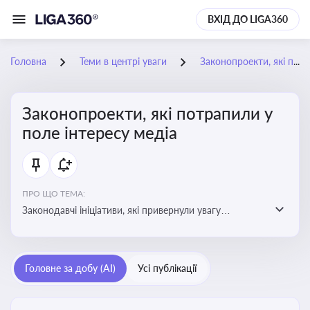
ВХІД ДО LIGA360
Головна
Теми в центрі уваги
Законопроекти, які потрапили у поле інтересу медіа
Законопроекти, які потрапили у
поле інтересу медіа
ПРО ЩО ТЕМА:
Законодавчі ініціативи, які привернули увагу
журналістів та громадськості або стали
скандальними. Про які ризики або очікування після
прийняття цих проектів пишуть в медіа. Які проекти
Головне за добу (AI)
Усі публікації
викликають найбільше критики