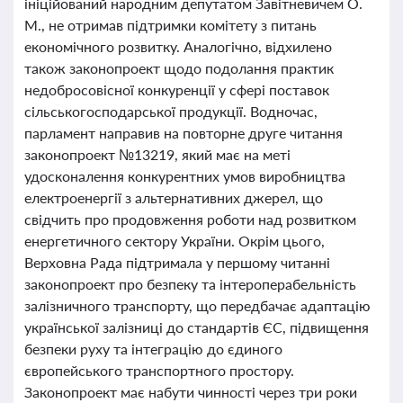
ініційований народним депутатом Завітневичем О.
М., не отримав підтримки комітету з питань
економічного розвитку. Аналогічно, відхилено
також законопроект щодо подолання практик
недобросовісної конкуренції у сфері поставок
сільськогосподарської продукції. Водночас,
парламент направив на повторне друге читання
законопроект №13219, який має на меті
удосконалення конкурентних умов виробництва
електроенергії з альтернативних джерел, що
свідчить про продовження роботи над розвитком
енергетичного сектору України. Окрім цього,
Верховна Рада підтримала у першому читанні
законопроект про безпеку та інтероперабельність
залізничного транспорту, що передбачає адаптацію
української залізниці до стандартів ЄС, підвищення
безпеки руху та інтеграцію до єдиного
європейського транспортного простору.
Законопроект має набути чинності через три роки