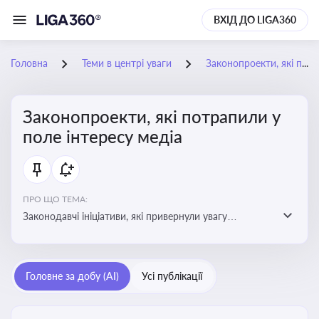
ВХІД ДО LIGA360
Головна
Теми в центрі уваги
Законопроекти, які потрапили у поле інтересу медіа
Законопроекти, які потрапили у
поле інтересу медіа
ПРО ЩО ТЕМА:
Законодавчі ініціативи, які привернули увагу
журналістів та громадськості або стали
скандальними. Про які ризики або очікування після
прийняття цих проектів пишуть в медіа. Які проекти
Головне за добу (AI)
Усі публікації
викликають найбільше критики