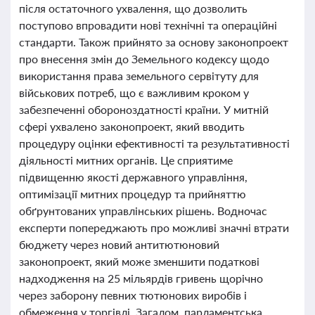
після остаточного ухвалення, що дозволить
поступово впровадити нові технічні та операційні
стандарти. Також прийнято за основу законопроект
про внесення змін до Земельного кодексу щодо
використання права земельного сервітуту для
військових потреб, що є важливим кроком у
забезпеченні обороноздатності країни. У митній
сфері ухвалено законопроект, який вводить
процедуру оцінки ефективності та результативності
діяльності митних органів. Це сприятиме
підвищенню якості державного управління,
оптимізації митних процедур та прийняттю
обґрунтованих управлінських рішень. Водночас
експерти попереджають про можливі значні втрати
бюджету через новий антитютюновий
законопроект, який може зменшити податкові
надходження на 25 мільярдів гривень щорічно
через заборону певних тютюнових виробів і
обмеження у торгівлі. Загалом, парламентська