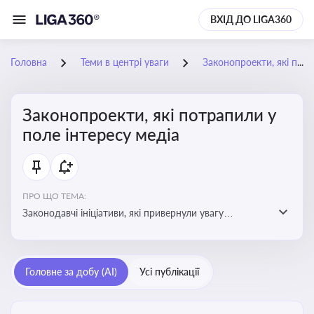
ВХІД ДО LIGA360
Головна
Теми в центрі уваги
Законопроекти, які потрапили у поле інтересу медіа
Законопроекти, які потрапили у
поле інтересу медіа
ПРО ЩО ТЕМА:
Законодавчі ініціативи, які привернули увагу
журналістів та громадськості або стали
скандальними. Про які ризики або очікування після
прийняття цих проектів пишуть в медіа. Які проекти
Головне за добу (AI)
Усі публікації
викликають найбільше критики