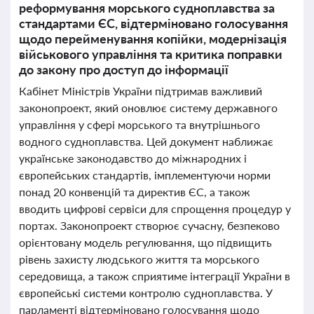
реформування морського судноплавства за
стандартами ЄС, відтерміновано голосування
щодо перейменування копійки, модернізація
військового управління та критика поправки
до закону про доступ до інформації
Кабінет Міністрів України підтримав важливий
законопроект, який оновлює систему державного
управління у сфері морського та внутрішнього
водного судноплавства. Цей документ наближає
українське законодавство до міжнародних і
європейських стандартів, імплементуючи норми
понад 20 конвенцій та директив ЄС, а також
вводить цифрові сервіси для спрощення процедур у
портах. Законопроект створює сучасну, безпеково
орієнтовану модель регулювання, що підвищить
рівень захисту людського життя та морського
середовища, а також сприятиме інтеграції України в
європейські системи контролю судноплавства. У
парламенті відтерміновано голосування щодо