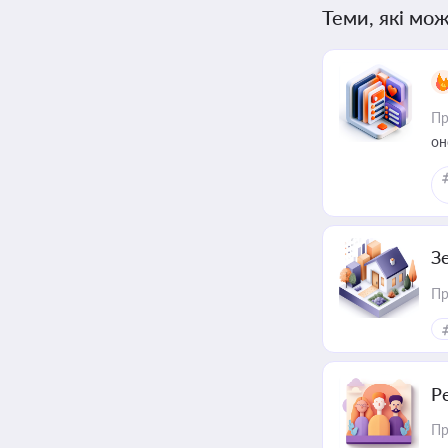
Теми, які мож
Пр
он
З
Пр
Р
Пр