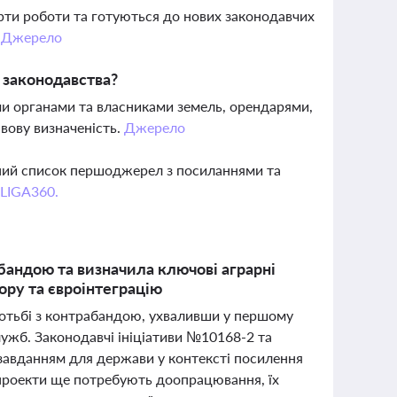
рти роботи та готуються до нових законодавчих
.
Джерело
о законодавства?
ми органами та власниками земель, орендарями,
вову визначеність.
Джерело
вний список першоджерел з посиланнями та
 LIGA360.
бандою та визначила ключові аграрні
тору та євроінтеграцію
ротьбі з контрабандою, ухваливши у першому
лужб. Законодавчі ініціативи №10168-2 та
завданням для держави у контексті посилення
проекти ще потребують доопрацювання, їх