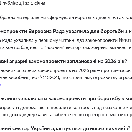
2 публікації за 1 січня
ібраних матеріалів ми сформували короткі відповіді на актуал
онопроекти Верховна Рада ухвалила для боротьби з 
 Рада ухвалила у першому читанні два законопроекти №1016
 з контрабандою та "чорним" експортом, зокрема змінюють
овні аграрні законопроекти заплановані на 2026 рік?
новних аграрних законопроектів на 2026 рік – про тимчасов
ічне виробництво (№13204), що сприятимуть розвитку агросе
о
жливо ухвалювати законопроекти про боротьбу з к
опроекти допомагають посилити контроль над незаконним е
ню доходів держави та забезпеченню прозорості митних п
рний сектор України адаптується до нових викликів?