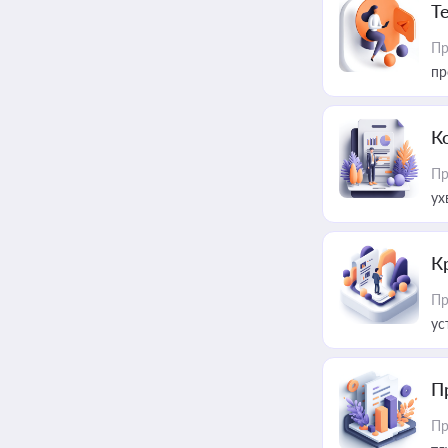
T
Пр
пр
К
Пр
ух
К
Пр
ус
П
Пр