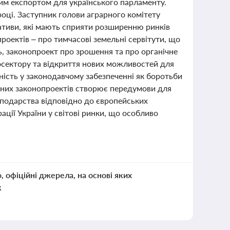
ним експортом для українського парламенту.
році. Заступник голови аграрного комітету
іативи, які мають сприяти розширенню ринків
роектів – про тимчасові земельні сервітути, що
 законопроект про зрошення та про органічне
росектору та відкриття нових можливостей для
ність у законодавчому забезпеченні як боротьби
ідних законопроектів створює передумови для
сподарства відповідно до європейських
ації України у світові ринки, що особливо
о, офіційні джерела, на основі яких
к