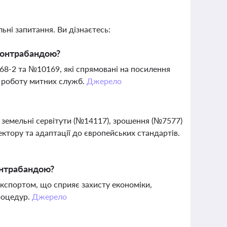
ьні запитання. Ви дізнаєтесь:
контрабандою?
8-2 та №10169, які спрямовані на посилення
 роботу митних служб.
Джерело
і земельні сервітути (№14117), зрошення (№7577)
ктору та адаптації до європейських стандартів.
онтрабандою?
кспортом, що сприяє захисту економіки,
роцедур.
Джерело