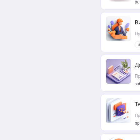
ре
В
Пр
Д
Пр
зо
T
Пр
пр