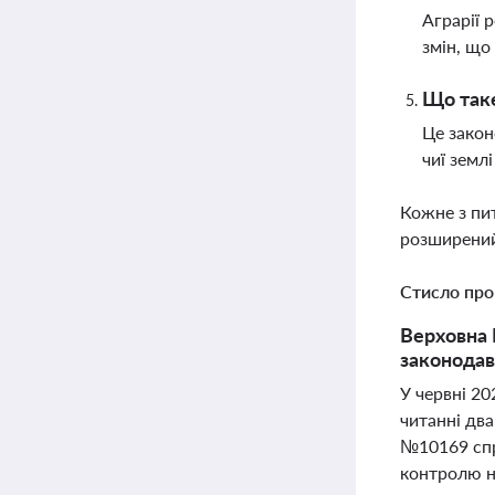
Аграрії 
змін, що
Що таке
Це закон
чиї земл
Кожне з пи
розширений
Стисло про
Верховна 
законодавч
У червні 2
читанні два
№10169 спр
контролю н