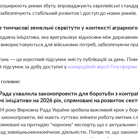
розширюють ринки збуту, впроваджують європейські станда
 забезпечують стабільний розвиток і доступ до нових ринків
 тимчасові земельні сервітути у контексті аграрног
одавча ініціатива, яка врегульовує відносини між державни
і використовуються для військових потреб, забезпечуючи пра
тань — це короткий підсумок змісту публікацій за день. По
 підсумок за добу доступні у
комерційній версії Платформи
 головне:
Рада ухвалила законопроекти для боротьби з контра
і ініціативи на 2026 рік, спрямовані на розвиток сек
024 року Верховна Рада України зробила важливий крок у бо
 законопроекти, які мають суттєво змінити роботу митних с
ямовані на протидію "чорному" експорту, що є актуальним 
ад зовнішньоекономічною діяльністю. Попри те, що законо