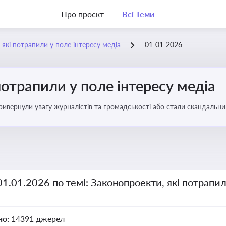
Про проєкт
Всі Теми
 які потрапили у поле інтересу медіа
01-01-2026
потрапили у поле інтересу медіа
 привернули увагу журналістів та громадськості або стали скандальни
прийняття цих проектів пишуть в медіа. Які проекти викликають найбільше критики
01.01.2026 по темі: Законопроекти, які потрапил
но:
14391 джерел