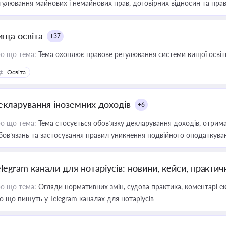
гулювання майнових і немайнових прав, договірних відносин та прав
ища освіта
+37
о що тема:
Тема охоплює правове регулювання системи вищої освіти, о
Освіта
екларування іноземних доходів
+6
о що тема:
Тема стосується обов’язку декларування доходів, отрим
бов’язань та застосування правил уникнення подвійного оподаткува
elegram канали для нотаріусів: новини, кейси, практич
о що тема:
Огляди нормативних змін, судова практика, коментарі екс
о що пишуть у Telegram каналах для нотаріусів