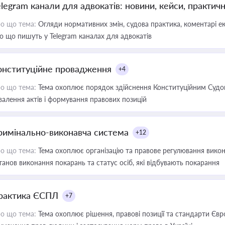
elegram канали для адвокатів: новини, кейси, практич
о що тема:
Огляди нормативних змін, судова практика, коментарі екс
о що пишуть у Telegram каналах для адвокатів
онституційне провадження
+4
о що тема:
Тема охоплює порядок здійснення Конституційним Судом
валення актів і формування правових позицій
римінально-виконавча система
+12
о що тема:
Тема охоплює організацію та правове регулювання викона
танов виконання покарань та статус осіб, які відбувають покарання
рактика ЄСПЛ
+7
о що тема:
Тема охоплює рішення, правові позиції та стандарти Євр