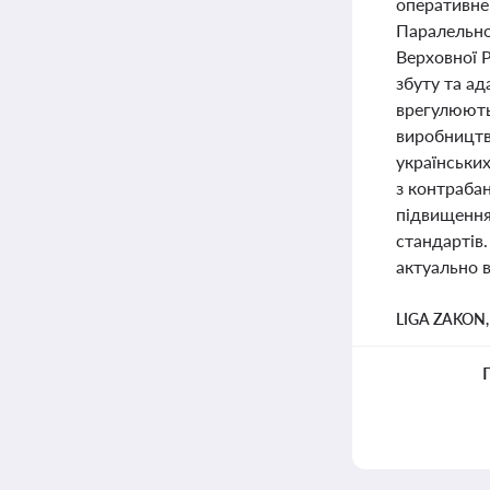
оперативне
Паралельно 
Верховної 
збуту та ад
врегулюють
виробництв
українських
з контраба
підвищення
стандартів.
актуально в
LIGA ZAKON