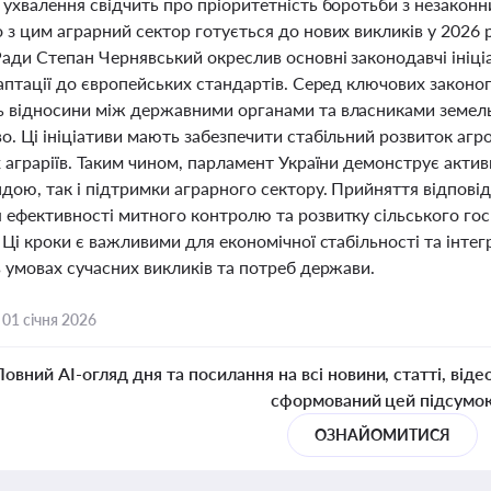
 ухвалення свідчить про пріоритетність боротьби з незакон
з цим аграрний сектор готується до нових викликів у 2026 
Ради Степан Чернявський окреслив основні законодавчі ініц
аптації до європейських стандартів. Серед ключових законоп
 відносини між державними органами та власниками земель,
о. Ці ініціативи мають забезпечити стабільний розвиток аг
 аграріїв. Таким чином, парламент України демонструє актив
ндою, так і підтримки аграрного сектору. Прийняття відпов
 ефективності митного контролю та розвитку сільського го
 Ці кроки є важливими для економічної стабільності та інтегр
 умовах сучасних викликів та потреб держави.
,
01 січня 2026
Повний AI-огляд дня та посилання на всі новини, статті, віде
сформований цей підсумо
ОЗНАЙОМИТИСЯ