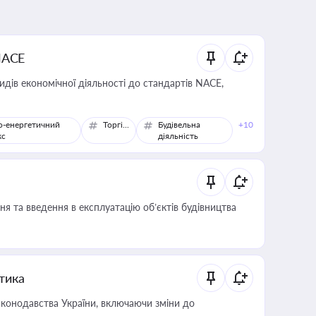
NACE
идів економічної діяльності до стандартів NACE,
о-енергетичний
Торгівля
Будівельна
+10
кс
діяльність
я та введення в експлуатацію об’єктів будівництва
итика
конодавства України, включаючи зміни до