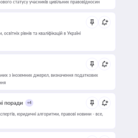
ового статусу учасників цивільних правовідносин
світніх рівнів та кваліфікацій в Україні
аних з іноземних джерел, визначення податкових
ння
ні поради
+4
пертів, юридичні алгоритми, правові новини - все,