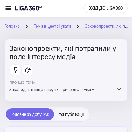
ВХІД ДО LIGA360
Головна
Теми в центрі уваги
Законопроекти, які потрапили у поле інтересу медіа
Законопроекти, які потрапили у
поле інтересу медіа
ПРО ЩО ТЕМА:
Законодавчі ініціативи, які привернули увагу
журналістів та громадськості або стали
скандальними. Про які ризики або очікування після
прийняття цих проектів пишуть в медіа. Які проекти
Головне за добу (AI)
Усі публікації
викликають найбільше критики