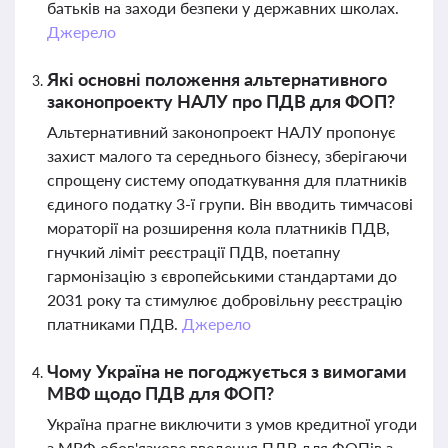
батьків на заходи безпеки у державних школах.
Джерело
Які основні положення альтернативного
законопроекту НАЛУ про ПДВ для ФОП?
Альтернативний законопроект НАЛУ пропонує
захист малого та середнього бізнесу, зберігаючи
спрощену систему оподаткування для платників
єдиного податку 3-ї групи. Він вводить тимчасові
мораторії на розширення кола платників ПДВ,
гнучкий ліміт реєстрації ПДВ, поетапну
гармонізацію з європейськими стандартами до
2031 року та стимулює добровільну реєстрацію
платниками ПДВ.
Джерело
Чому Україна не погоджується з вимогами
МВФ щодо ПДВ для ФОП?
Україна прагне виключити з умов кредитної угоди
з МВФ обов'язкове введення ПДВ для ФОПів з