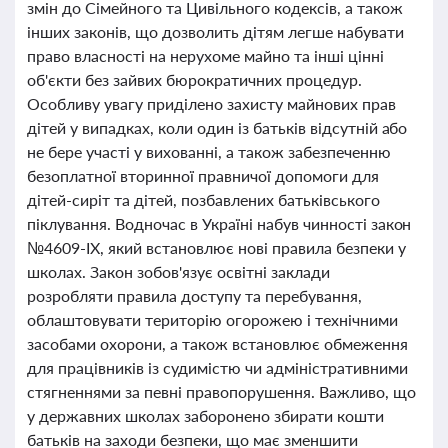
змін до Сімейного та Цивільного кодексів, а також
інших законів, що дозволить дітям легше набувати
право власності на нерухоме майно та інші цінні
об'єкти без зайвих бюрократичних процедур.
Особливу увагу приділено захисту майнових прав
дітей у випадках, коли один із батьків відсутній або
не бере участі у вихованні, а також забезпеченню
безоплатної вторинної правничої допомоги для
дітей-сиріт та дітей, позбавлених батьківського
піклування. Водночас в Україні набув чинності закон
№4609-IX, який встановлює нові правила безпеки у
школах. Закон зобов'язує освітні заклади
розробляти правила доступу та перебування,
облаштовувати територію огорожею і технічними
засобами охорони, а також встановлює обмеження
для працівників із судимістю чи адміністративними
стягненнями за певні правопорушення. Важливо, що
у державних школах заборонено збирати кошти
батьків на заходи безпеки, що має зменшити