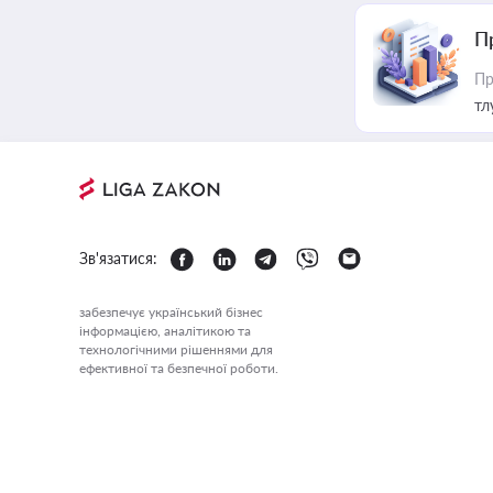
П
Пр
тл
Зв'язатися:
забезпечує український бізнес
інформацією, аналітикою та
технологічними рішеннями для
ефективної та безпечної роботи.