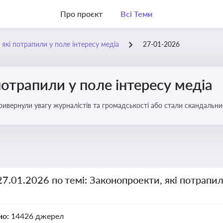
Про проєкт
Всі Теми
 які потрапили у поле інтересу медіа
27-01-2026
потрапили у поле інтересу медіа
 привернули увагу журналістів та громадськості або стали скандальни
прийняття цих проектів пишуть в медіа. Які проекти викликають найбільше критики
27.01.2026 по темі: Законопроекти, які потрапил
но:
14426 джерел