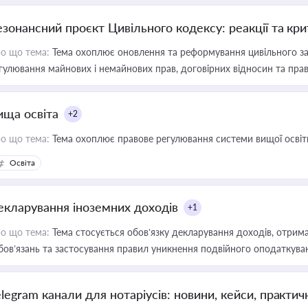
езонансний проєкт Цивільного кодексу: реакції та кр
о що тема:
Тема охоплює оновлення та реформування цивільного за
гулювання майнових і немайнових прав, договірних відносин та прав
ища освіта
+2
о що тема:
Тема охоплює правове регулювання системи вищої освіти, о
Освіта
екларування іноземних доходів
+1
о що тема:
Тема стосується обов’язку декларування доходів, отрим
бов’язань та застосування правил уникнення подвійного оподаткува
elegram канали для нотаріусів: новини, кейси, практич