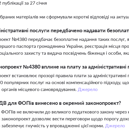
2 публікації за 27 січня
ібраних матеріалів ми сформували короткі відповіді на актуал
іністративні послуги передбачено надавати безопла
оект №4380 передбачає безоплатне надання таких послуг, я
ершого паспорта громадянина України, реєстрація місця пр
соціального захисту та видача посвідчень біженця і особи, я
нопроект №4380 вплине на плату за адміністративні
оект встановлює прозорі правила плати за адміністративні п
0 популярних послуг на основі компенсаційного підходу, що
 органів місцевого самоврядування.
Джерело
ДВ для ФОПів винесено в окремий законопроект?
ФОПів не включили до великого податкового закону через 
законопроект дозволяє вести переговори щодо порогу дохо
 забезпечує гнучкість у впровадженні цієї норми.
Джерело