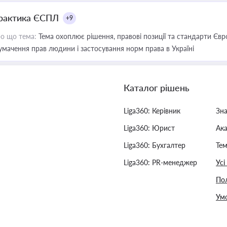
рактика ЄСПЛ
+9
о що тема:
Тема охоплює рішення, правові позиції та стандарти Євр
умачення прав людини і застосування норм права в Україні
Каталог рішень
Liga360: Керівник
Зн
Liga360: Юрист
Ак
Liga360: Бухгалтер
Тем
Liga360: PR-менеджер
Усі
Пол
Умо