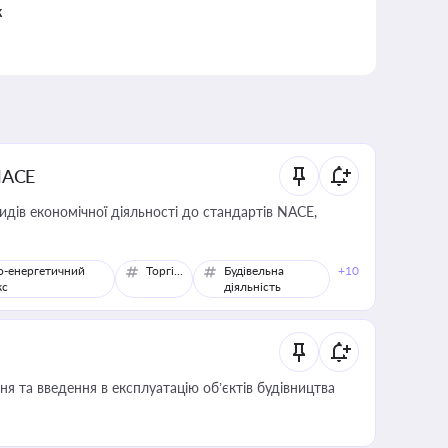
к
NACE
идів економічної діяльності до стандартів NACE,
о-енергетичний
Торгівля
Будівельна
+10
кс
діяльність
я та введення в експлуатацію об’єктів будівництва