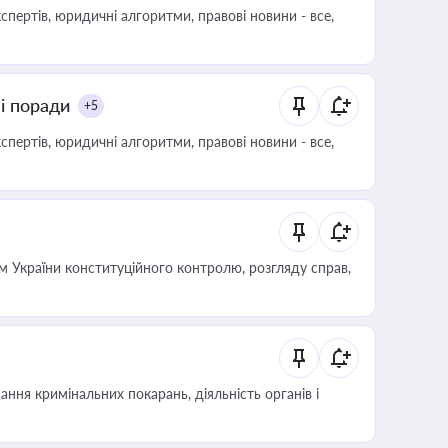
пертів, юридичні алгоритми, правові новини - все,
ні поради
+5
пертів, юридичні алгоритми, правові новини - все,
 України конституційного контролю, розгляду справ,
ння кримінальних покарань, діяльність органів і