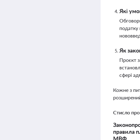
Які ум
Обговорю
податку 
нововвед
Як зако
Проєкт з
встановл
сфері ад
Кожне з пи
розширений
Стисло про
Законопро
правила п
МВФ