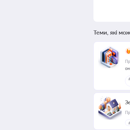
Теми, які мож
Пр
он
З
Пр