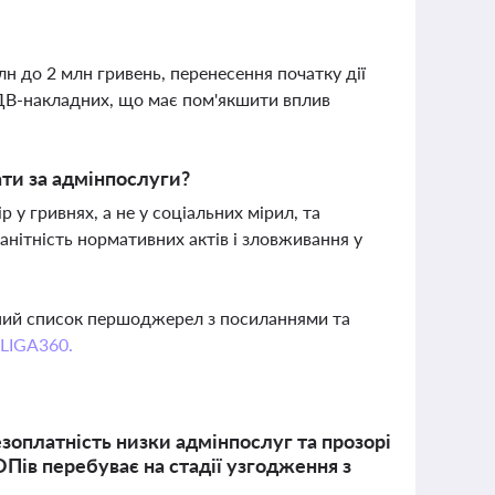
 до 2 млн гривень, перенесення початку дії
ПДВ-накладних, що має пом'якшити вплив
ти за адмінпослуги?
 у гривнях, а не у соціальних мірил, та
манітність нормативних актів і зловживання у
вний список першоджерел з посиланнями та
 LIGA360.
зоплатність низки адмінпослуг та прозорі
Пів перебуває на стадії узгодження з