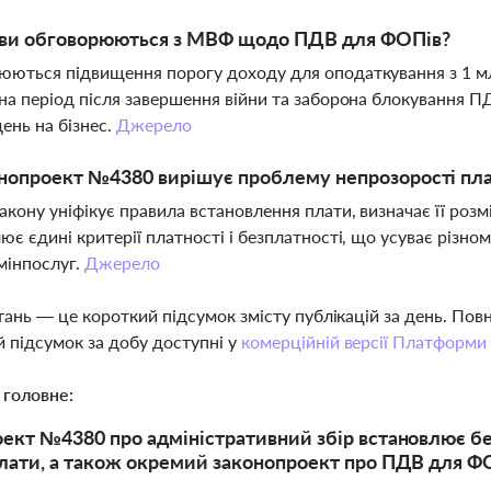
ови обговорюються з МВФ щодо ПДВ для ФОПів?
ються підвищення порогу доходу для оподаткування з 1 млн
на період після завершення війни та заборона блокування 
ень на бізнес.
Джерело
нопроект №4380 вирішує проблему непрозорості пла
акону уніфікує правила встановлення плати, визначає її розмір
ює єдині критерії платності і безплатності, що усуває різно
мінпослуг.
Джерело
тань — це короткий підсумок змісту публікацій за день. По
 підсумок за добу доступні у
комерційній версії Платформи
 головне:
ект №4380 про адміністративний збір встановлює бе
лати, а також окремий законопроект про ПДВ для ФО