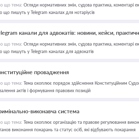
о що тема:
Огляди нормативних змін, судова практика, коментарі екс
о що пишуть у Telegram каналах для нотаріусів
elegram канали для адвокатів: новини, кейси, практич
о що тема:
Огляди нормативних змін, судова практика, коментарі екс
о що пишуть у Telegram каналах для адвокатів
онституційне провадження
о що тема:
Тема охоплює порядок здійснення Конституційним Судом
валення актів і формування правових позицій
римінально-виконавча система
о що тема:
Тема охоплює організацію та правове регулювання викона
танов виконання покарань та статус осіб, які відбувають покарання