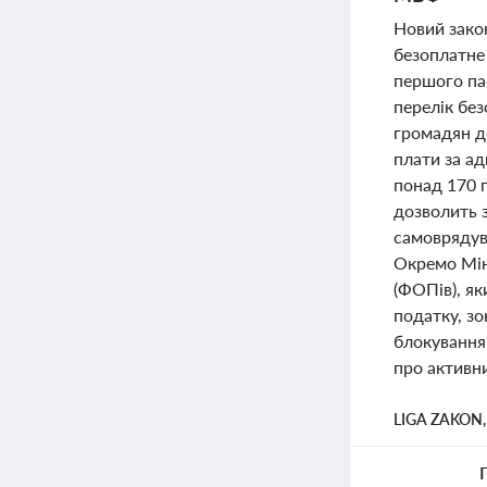
Новий зако
безоплатне
першого пас
перелік бе
громадян д
плати за ад
понад 170 п
дозволить 
самоврядува
Окремо Мін
(ФОПів), я
податку, з
блокування
про активн
LIGA ZAKON