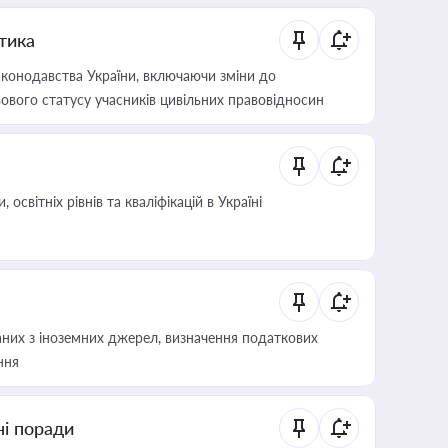
итика
конодавства України, включаючи зміни до
ового статусу учасників цивільних правовідносин
світніх рівнів та кваліфікацій в Україні
аних з іноземних джерел, визначення податкових
ння
ні поради