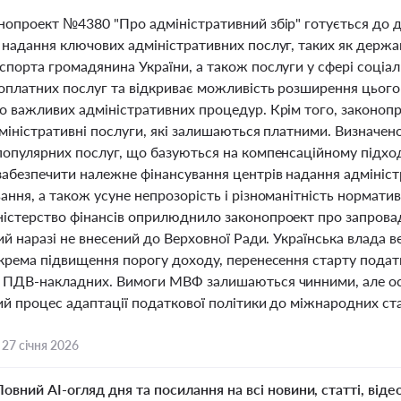
нопроект №4380 "Про адміністративний збір" готується до др
 надання ключових адміністративних послуг, таких як держа
порта громадянина України, а також послуги у сфері соціал
зоплатних послуг та відкриває можливість розширення цього
о важливих адміністративних процедур. Крім того, законопр
міністративні послуги, які залишаються платними. Визначено
опулярних послуг, що базуються на компенсаційному підході
забезпечити належне фінансування центрів надання адмініст
ння, а також усуне непрозорість і різноманітність норматив
істерство фінансів оприлюднило законопроект про запрова
кий наразі не внесений до Верховної Ради. Українська влада
окрема підвищення порогу доходу, перенесення старту подат
 ПДВ-накладних. Вимоги МВФ залишаються чинними, але ос
ий процес адаптації податкової політики до міжнародних ст
,
27 січня 2026
Повний AI-огляд дня та посилання на всі новини, статті, віде