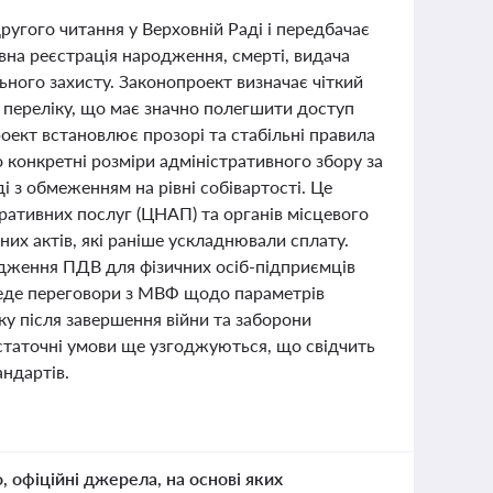
угого читання у Верховній Раді і передбачає
вна реєстрація народження, смерті, видача
ьного захисту. Законопроект визначає чіткий
 переліку, що має значно полегшити доступ
оект встановлює прозорі та стабільні правила
 конкретні розміри адміністративного збору за
 з обмеженням на рівні собівартості. Це
ративних послуг (ЦНАП) та органів місцевого
них актів, які раніше ускладнювали сплату.
дження ПДВ для фізичних осіб-підприємців
 веде переговори з МВФ щодо параметрів
ку після завершення війни та заборони
таточні умови ще узгоджуються, що свідчить
андартів.
о, офіційні джерела, на основі яких