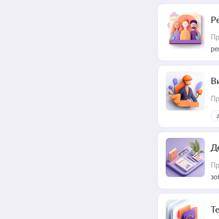
Р
Пр
ре
В
Пр
Д
Пр
зо
T