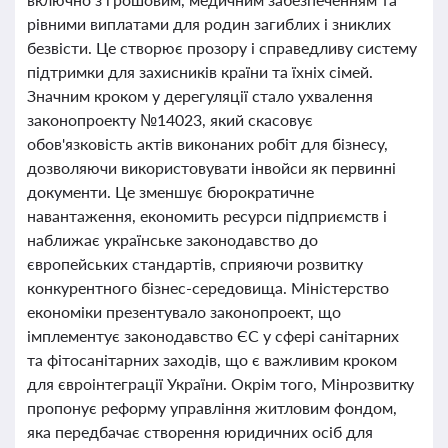
рівними виплатами для родин загиблих і зниклих
безвісти. Це створює прозору і справедливу систему
підтримки для захисників країни та їхніх сімей.
Значним кроком у дерегуляції стало ухвалення
законопроекту №14023, який скасовує
обов'язковість актів виконаних робіт для бізнесу,
дозволяючи використовувати інвойси як первинні
документи. Це зменшує бюрократичне
навантаження, економить ресурси підприємств і
наближає українське законодавство до
європейських стандартів, сприяючи розвитку
конкурентного бізнес-середовища. Міністерство
економіки презентувало законопроект, що
імплементує законодавство ЄС у сфері санітарних
та фітосанітарних заходів, що є важливим кроком
для євроінтеграції України. Окрім того, Мінрoзвитку
пропонує реформу управління житловим фондом,
яка передбачає створення юридичних осіб для