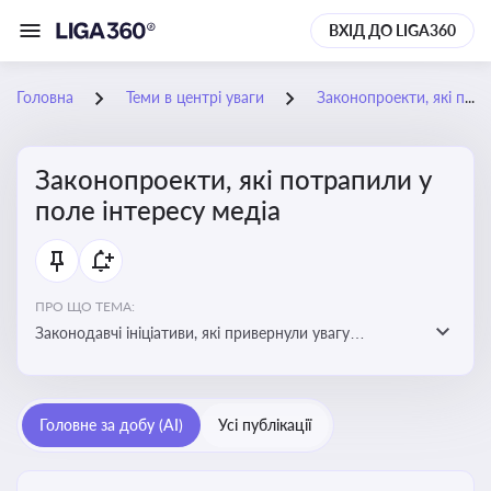
ВХІД ДО LIGA360
Головна
Теми в центрі уваги
Законопроекти, які потрапили у поле інтересу медіа
Законопроекти, які потрапили у
поле інтересу медіа
ПРО ЩО ТЕМА:
Законодавчі ініціативи, які привернули увагу
журналістів та громадськості або стали
скандальними. Про які ризики або очікування після
прийняття цих проектів пишуть в медіа. Які проекти
Головне за добу (AI)
Усі публікації
викликають найбільше критики