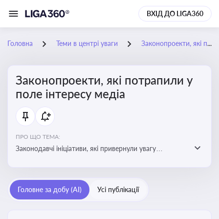
ВХІД ДО LIGA360
Головна
Теми в центрі уваги
Законопроекти, які потрапили у поле інтересу медіа
Законопроекти, які потрапили у
поле інтересу медіа
ПРО ЩО ТЕМА:
Законодавчі ініціативи, які привернули увагу
журналістів та громадськості або стали
скандальними. Про які ризики або очікування після
прийняття цих проектів пишуть в медіа. Які проекти
Головне за добу (AI)
Усі публікації
викликають найбільше критики