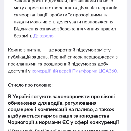
Законопроект відхилили, незважаючи на його
мету спростити створення та діяльність органів
самоорганізації, зробити їх прозорішими та
надати можливість делегувати повноваження.
Відхилення означає збереження чинних правил
без змін.
Джерело
Кожне з питань — це короткий підсумок змісту
публікацій за день. Повний список першоджерел з
посиланнями та розширений підсумок за добу
доступні у
комерційній версії Платформи LIGA360.
Стисло про головне:
В Україні готують законопроекти про вікові
обмеження для водіїв, регулювання
соцмереж і компенсації на паливо, а також
відбувається гармонізація законодавства
Чорногорії з нормами ЄС у сфері конкуренції
У Верховній Раді України активно розглядаються