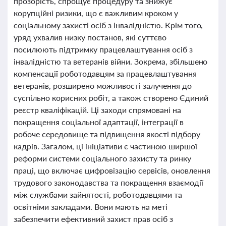
прозорість, спрощує процедуру та знижує
корупційні ризики, що є важливим кроком у
соціальному захисті осіб з інвалідністю. Крім того,
уряд ухвалив низку постанов, які суттєво
посилюють підтримку працевлаштування осіб з
інвалідністю та ветеранів війни. Зокрема, збільшено
компенсації роботодавцям за працевлаштування
ветеранів, розширено можливості залучення до
суспільно корисних робіт, а також створено Єдиний
реєстр кваліфікацій. Ці заходи спрямовані на
покращення соціальної адаптації, інтеграції в
робоче середовище та підвищення якості підбору
кадрів. Загалом, ці ініціативи є частиною ширшої
реформи системи соціального захисту та ринку
праці, що включає цифровізацію сервісів, оновлення
трудового законодавства та покращення взаємодії
між службами зайнятості, роботодавцями та
освітніми закладами. Вони мають на меті
забезпечити ефективний захист прав осіб з