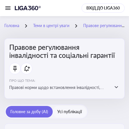
ВХІД ДО LIGA360
Головна
Теми в центрі уваги
Правове регулювання інвалідності та соціальні гарантії
Правове регулювання
інвалідності та соціальні гарантії
ПРО ЩО ТЕМА:
Правові норми щодо встановлення інвалідності,
надання соціальних гарантій та пільг для осіб з
інвалідністю
Головне за добу (AI)
Усі публікації