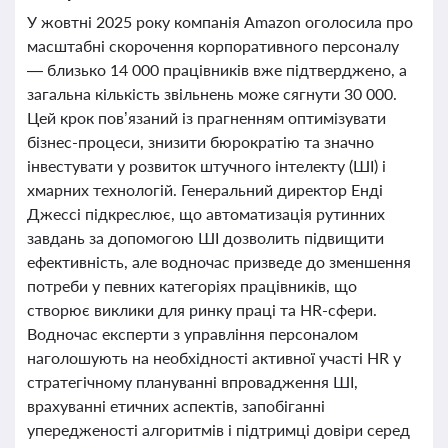
У жовтні 2025 року компанія Amazon оголосила про
масштабні скорочення корпоративного персоналу
— близько 14 000 працівників вже підтверджено, а
загальна кількість звільнень може сягнути 30 000.
Цей крок пов’язаний із прагненням оптимізувати
бізнес-процеси, знизити бюрократію та значно
інвестувати у розвиток штучного інтелекту (ШІ) і
хмарних технологій. Генеральний директор Енді
Джессі підкреслює, що автоматизація рутинних
завдань за допомогою ШІ дозволить підвищити
ефективність, але водночас призведе до зменшення
потреби у певних категоріях працівників, що
створює виклики для ринку праці та HR-сфери.
Водночас експерти з управління персоналом
наголошують на необхідності активної участі HR у
стратегічному плануванні впровадження ШІ,
врахуванні етичних аспектів, запобіганні
упередженості алгоритмів і підтримці довіри серед