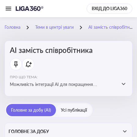
ВХІД ДО LIGA360
Головна
Теми в центрі уваги
АІ замість співробітника
АІ замість співробітника
ПРО ЩО ТЕМА:
Можливість інтеграції АІ для покращення
обслуговування клієнтів, оптимізації робочих процесів
і підвищення конкурентоспроможності на ринку
Головне за добу (AI)
Усі публікації
ГОЛОВНЕ ЗА ДОБУ