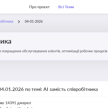
Про проєкт
Всі Теми
робітника
04-01-2026
ника
ля покращення обслуговування клієнтів, оптимізації робочих процес
04.01.2026 по темі: АІ замість співробітника
но:
14391 джерел