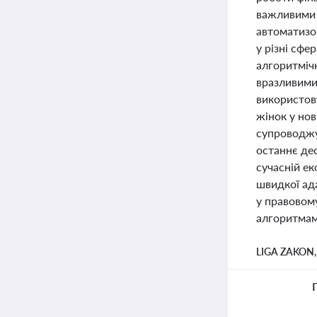
важливими 
автоматизо
у різні сфе
алгоритміч
вразливими.
використову
жінок у но
супроводжу
останнє де
сучасній ек
швидкої ад
у правовому
алгоритмам
LIGA ZAKON