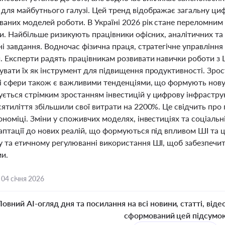
для майбутнього галузі. Цей тренд відображає загальну цифр
ваних моделей роботи. В Україні 2026 рік стане переломним
ри. Найбільше ризикують працівники офісних, аналітичних та
ні завдання. Водночас фізична праця, стратегічне управлінн
 Експерти радять працівникам розвивати навички роботи з Ш
вати їх як інструмент для підвищення продуктивності. Зрос
ві сфери також є важливими тенденціями, що формують нову 
ється стрімким зростанням інвестицій у цифрову інфраструкт
сятиліття збільшили свої витрати на 2200%. Це свідчить про
ономіці. Зміни у споживчих моделях, інвестиціях та соціальні
аптації до нових реалій, що формуються під впливом ШІ та 
 та етичному регулюванні використання ШІ, щоб забезпечити
и.
,
04 січня 2026
Повний AI-огляд дня та посилання на всі новини, статті, віде
сформований цей підсумо