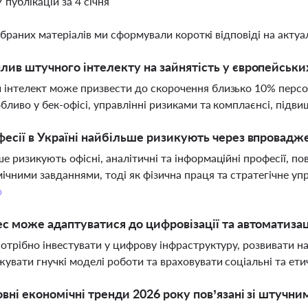
7 публікацій за 4 січня
ібраних матеріалів ми сформували короткі відповіді на актуал
лив штучного інтелекту на зайнятість у європейськи
інтелект може призвести до скорочення близько 10% персо
обливо у бек-офісі, управлінні ризиками та комплаєнсі, під
фесії в Україні найбільше ризикують через впровадже
е ризикують офісні, аналітичні та інформаційні професії, по
ічними завданнями, тоді як фізична праця та стратегічне у
о
ес може адаптуватися до цифровізації та автоматизаці
потрібно інвестувати у цифрову інфраструктуру, розвивати на
увати гнучкі моделі роботи та враховувати соціальні та ети
овні економічні тренди 2026 року пов’язані зі штучн