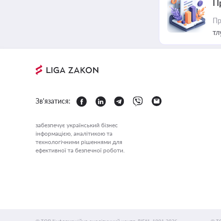
П
Пр
тл
Зв'язатися:
забезпечує український бізнес
інформацією, аналітикою та
технологічними рішеннями для
ефективної та безпечної роботи.