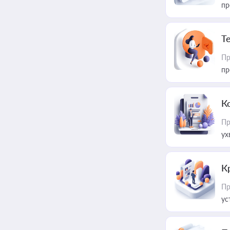
пр
T
Пр
пр
К
Пр
ух
К
Пр
ус