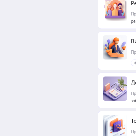
Р
Пр
ре
В
Пр
Д
Пр
зо
T
Пр