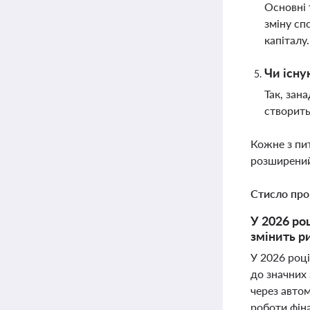
Основні 
зміну сп
капіталу
Чи існу
Так, зан
створить
Кожне з пи
розширений
Стисло про
У 2026 ро
змінить ри
У 2026 році
до значних 
через авто
роботи фін