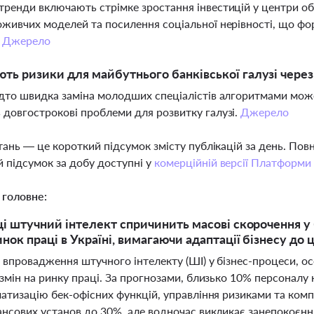
тренди включають стрімке зростання інвестицій у центри об
оживчих моделей та посилення соціальної нерівності, що фо
.
Джерело
ють ризики для майбутнього банківської галузі чере
адто швидка заміна молодших спеціалістів алгоритмами може
 довгострокові проблеми для розвитку галузі.
Джерело
тань — це короткий підсумок змісту публікацій за день. По
 підсумок за добу доступні у
комерційній версії Платформи
 головне:
ці штучний інтелект спричинить масові скорочення у
нок праці в Україні, вимагаючи адаптації бізнесу до 
 впровадження штучного інтелекту (ШІ) у бізнес-процеси, о
змін на ринку праці. За прогнозами, близько 10% персоналу
матизацію бек-офісних функцій, управління ризиками та ком
ансових установ до 30%, але водночас викликає занепокоєння