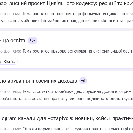
езонансний проєкт Цивільного кодексу: реакції та кр
о що тема:
Тема охоплює оновлення та реформування цивільного за
гулювання майнових і немайнових прав, договірних відносин та прав
ища освіта
+37
о що тема:
Тема охоплює правове регулювання системи вищої освіти, о
Освіта
екларування іноземних доходів
+6
о що тема:
Тема стосується обов’язку декларування доходів, отрим
бов’язань та застосування правил уникнення подвійного оподаткува
elegram канали для нотаріусів: новини, кейси, практич
о що тема:
Огляди нормативних змін, судова практика, коментарі екс