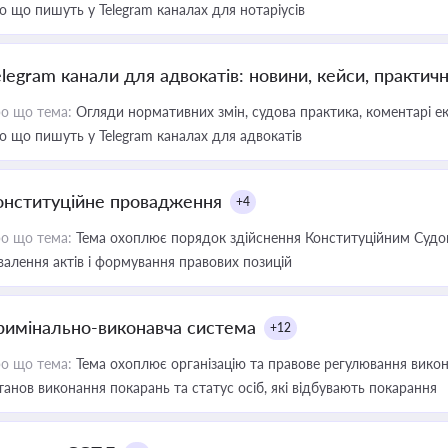
о що пишуть у Telegram каналах для нотаріусів
elegram канали для адвокатів: новини, кейси, практич
о що тема:
Огляди нормативних змін, судова практика, коментарі екс
о що пишуть у Telegram каналах для адвокатів
онституційне провадження
+4
о що тема:
Тема охоплює порядок здійснення Конституційним Судом
валення актів і формування правових позицій
римінально-виконавча система
+12
о що тема:
Тема охоплює організацію та правове регулювання викона
танов виконання покарань та статус осіб, які відбувають покарання