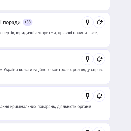
ні поради
+58
пертів, юридичні алгоритми, правові новини - все,
 України конституційного контролю, розгляду справ,
ння кримінальних покарань, діяльність органів і