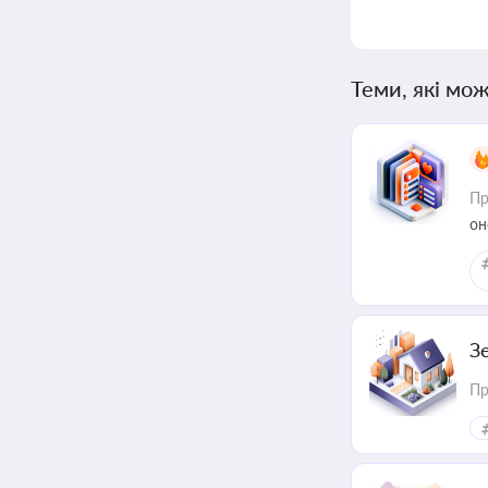
Теми, які мож
Пр
он
З
Пр