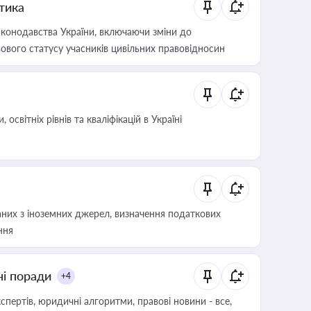
итика
конодавства України, включаючи зміни до
ового статусу учасників цивільних правовідносин
світніх рівнів та кваліфікацій в Україні
аних з іноземних джерел, визначення податкових
ння
ні поради
+4
пертів, юридичні алгоритми, правові новини - все,