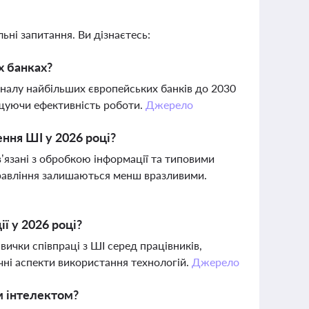
ьні запитання. Ви дізнаєтесь:
х банках?
налу найбільших європейських банків до 2030
вищуючи ефективність роботи.
Джерело
ння ШІ у 2026 році?
в’язані з обробкою інформації та типовими
правління залишаються менш вразливими.
ї у 2026 році?
вички співпраці з ШІ серед працівників,
чні аспекти використання технологій.
Джерело
им інтелектом?