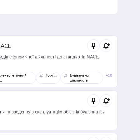
NACE
идів економічної діяльності до стандартів NACE,
о-енергетичний
Торгівля
Будівельна
+10
кс
діяльність
я та введення в експлуатацію об’єктів будівництва