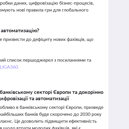
робки даних, цифровізацію бізнес-процесів,
рмують нові правила гри для глобального
з автоматизацію?
 призвести до дефіциту нових фахівців, що
вний список першоджерел з посиланнями та
 LIGA360.
 банківському секторі Європи та докорінно
цифровізації та автоматизації
собливо в банківському секторі Європи, призведе
 найбільших банків буде скорочено до 2030 року
плаєнс. Це дозволить підвищити ефективність
 щодо втрати молодих фахівців, які є