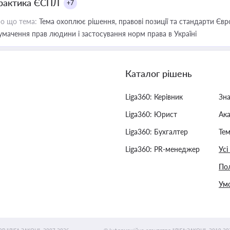
рактика ЄСПЛ
+7
о що тема:
Тема охоплює рішення, правові позиції та стандарти Євр
умачення прав людини і застосування норм права в Україні
Каталог рішень
Liga360: Керівник
Зн
Liga360: Юрист
Ак
Liga360: Бухгалтер
Тем
Liga360: PR-менеджер
Усі
Пол
Умо