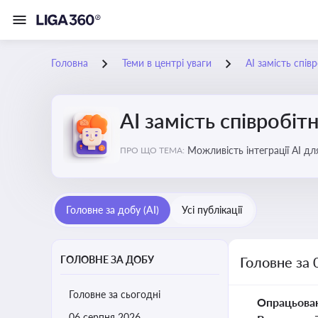
Головна
Теми в центрі уваги
АІ замість спів
АІ замість співробіт
Можливість інтеграції АІ д
ПРО ЩО ТЕМА:
ринку
Головне за добу (AI)
Усі публікації
ГОЛОВНЕ ЗА ДОБУ
Головне за 
Головне за сьогодні
Опрацьова
06 серпня 2026