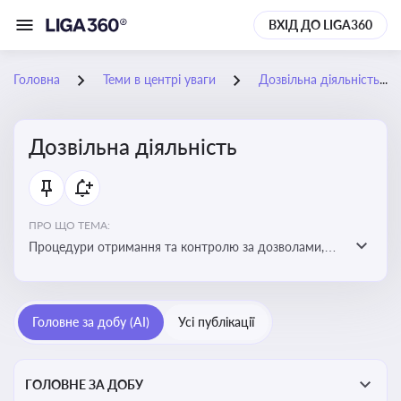
ВХІД ДО LIGA360
Головна
Теми в центрі уваги
Дозвільна діяльність
Дозвільна діяльність
ПРО ЩО ТЕМА:
Процедури отримання та контролю за дозволами,
необхідними для ведення бізнесу або виконання
певних видів робіт. Важливо слідкувати за змінами у
законодавстві, щоб уникнути порушень та
Головне за добу (AI)
Усі публікації
забезпечити відповідність вимогам регуляторних
органів
ГОЛОВНЕ ЗА ДОБУ