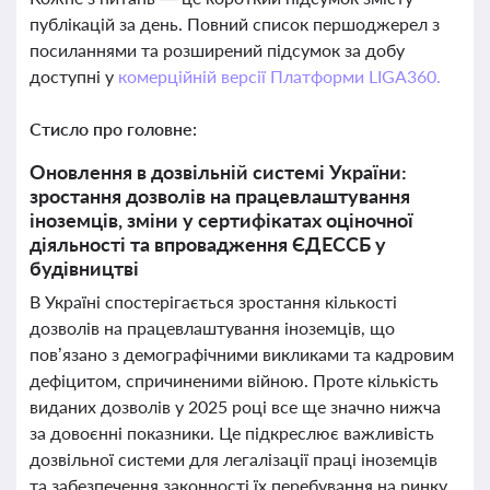
публікацій за день. Повний список першоджерел з
посиланнями та розширений підсумок за добу
доступні у
комерційній версії Платформи LIGA360.
Стисло про головне:
Оновлення в дозвільній системі України:
зростання дозволів на працевлаштування
іноземців, зміни у сертифікатах оціночної
діяльності та впровадження ЄДЕССБ у
будівництві
В Україні спостерігається зростання кількості
дозволів на працевлаштування іноземців, що
пов’язано з демографічними викликами та кадровим
дефіцитом, спричиненими війною. Проте кількість
виданих дозволів у 2025 році все ще значно нижча
за довоєнні показники. Це підкреслює важливість
дозвільної системи для легалізації праці іноземців
та забезпечення законності їх перебування на ринку