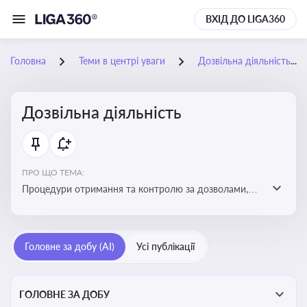
ВХІД ДО LIGA360
Головна
Теми в центрі уваги
Дозвільна діяльність
Дозвільна діяльність
ПРО ЩО ТЕМА:
Процедури отримання та контролю за дозволами,
необхідними для ведення бізнесу або виконання
певних видів робіт. Важливо слідкувати за змінами у
законодавстві, щоб уникнути порушень та
Головне за добу (AI)
Усі публікації
забезпечити відповідність вимогам регуляторних
органів
ГОЛОВНЕ ЗА ДОБУ