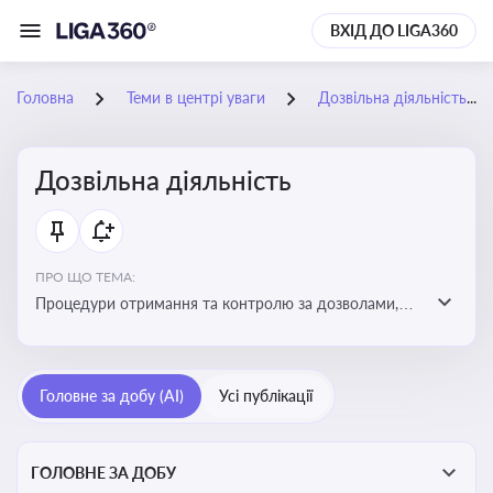
ВХІД ДО LIGA360
Головна
Теми в центрі уваги
Дозвільна діяльність
Дозвільна діяльність
ПРО ЩО ТЕМА:
Процедури отримання та контролю за дозволами,
необхідними для ведення бізнесу або виконання
певних видів робіт. Важливо слідкувати за змінами у
законодавстві, щоб уникнути порушень та
Головне за добу (AI)
Усі публікації
забезпечити відповідність вимогам регуляторних
органів
ГОЛОВНЕ ЗА ДОБУ