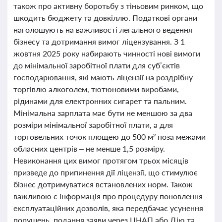
також про активну боротьбу з тіньовим ринком, що
шкодить бюджету та довкіллю. Податкові органи
наголошують на важливості легального ведення
бізнесу та дотримання вимог ліцензування. З 1
жовтня 2025 року набирають чинності нові вимоги
до мінімальної заробітної плати для суб’єктів
господарювання, які мають ліцензії на роздрібну
торгівлю алкоголем, тютюновими виробами,
рідинами для електронних сигарет та пальним.
Мінімальна зарплата має бути не меншою за два
розміри мінімальної заробітної плати, а для
торговельних точок площею до 500 м² поза межами
обласних центрів – не менше 1,5 розміру.
Невиконання цих вимог протягом трьох місяців
призведе до припинення дії ліцензії, що стимулює
бізнес дотримуватися встановлених норм. Також
важливою є інформація про процедуру поновлення
експлуатаційних дозволів, яка передбачає усунення
порушень, подання заяви через ЦНАП або Дію та