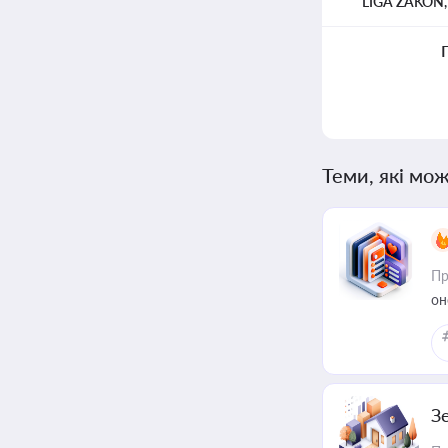
LIGA ZAKON
Теми, які мож
Пр
он
З