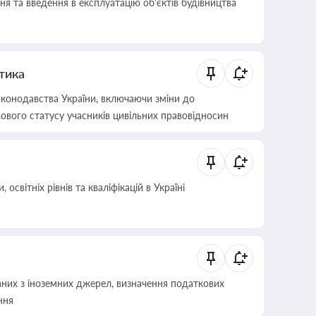
я та введення в експлуатацію об’єктів будівництва
итика
конодавства України, включаючи зміни до
ового статусу учасників цивільних правовідносин
світніх рівнів та кваліфікацій в Україні
аних з іноземних джерел, визначення податкових
ння