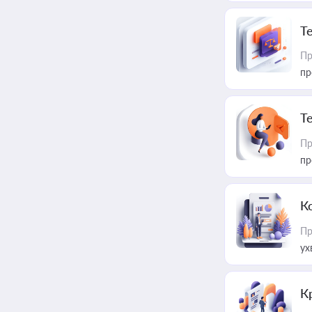
T
Пр
пр
T
Пр
пр
К
Пр
ух
К