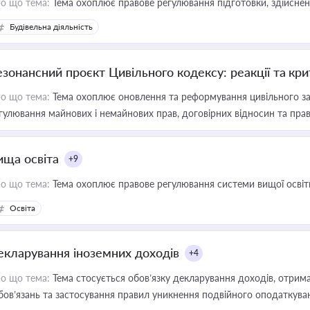
о що тема:
Тема охоплює правове регулювання підготовки, здійсненн
Будівельна діяльність
езонансний проєкт Цивільного кодексу: реакції та кр
о що тема:
Тема охоплює оновлення та реформування цивільного за
гулювання майнових і немайнових прав, договірних відносин та прав
ища освіта
+9
о що тема:
Тема охоплює правове регулювання системи вищої освіти, о
Освіта
екларування іноземних доходів
+4
о що тема:
Тема стосується обов’язку декларування доходів, отрим
бов’язань та застосування правил уникнення подвійного оподаткува