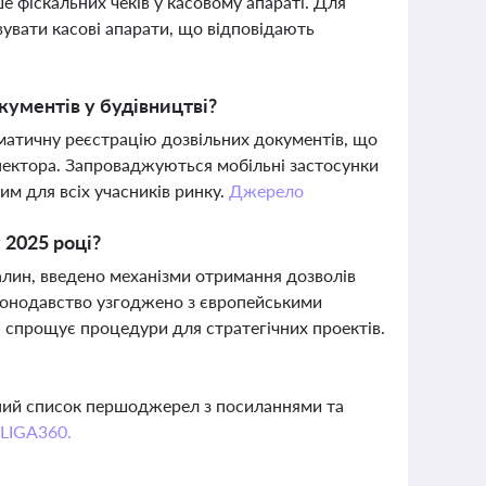
е фіскальних чеків у касовому апараті. Для
вувати касові апарати, що відповідають
кументів у будівництві?
матичну реєстрацію дозвільних документів, що
спектора. Запроваджуються мобільні застосунки
им для всіх учасників ринку.
Джерело
 2025 році?
палин, введено механізми отримання дозволів
Законодавство узгоджено з європейськими
 спрощує процедури для стратегічних проектів.
вний список першоджерел з посиланнями та
 LIGA360.