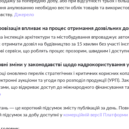
родажу за попередню добу, або при відсутності трьох і більш
ння анулюванню необхідно вести облік товарів та використо
вству.
Джерело
овізація впливає на процес отримання дозвільних до
 інспекція архітектури та містобудування впроваджує авто
 отримати дозвіл на будівництво за 15 хвилин без участі ін
ві сервіси, що роблять процес прозорим, швидким і доступн
овні зміни у законодавстві щодо надрокористування у
оці оновлено перелік стратегічних і критичних корисних ко
ектронні аукціони та угоди про розподіл продукції (УРП). 
ами, що відкриває доступ до міжнародного фінансування та
о
тань — це короткий підсумок змісту публікацій за день. По
 підсумок за добу доступні у
комерційній версії Платформи
 головне: