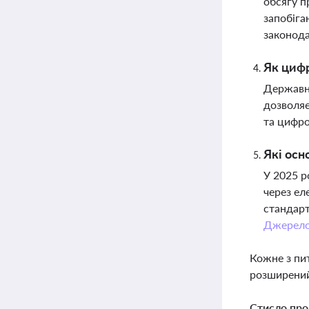
обсягу п
запобіга
законода
Як цифр
Державна
дозволяє
та цифро
Які осн
У 2025 р
через ел
стандарт
Джерел
Кожне з пи
розширений
Стисло про