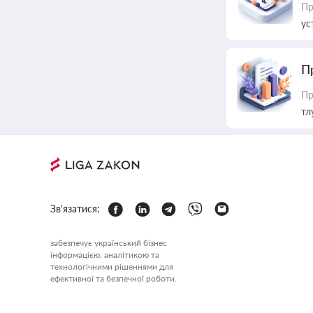
Пр
ус
П
Пр
тл
Зв'язатися:
забезпечує український бізнес
інформацією, аналітикою та
технологічними рішеннями для
ефективної та безпечної роботи.