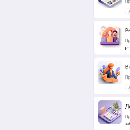
Пр
Р
Пр
ре
В
Пр
Д
Пр
зо