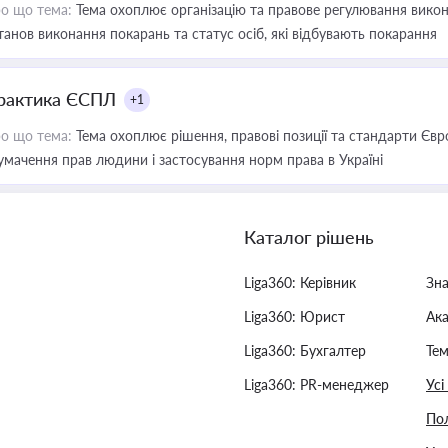
о що тема:
Тема охоплює організацію та правове регулювання викона
танов виконання покарань та статус осіб, які відбувають покарання
рактика ЄСПЛ
+1
о що тема:
Тема охоплює рішення, правові позиції та стандарти Євр
умачення прав людини і застосування норм права в Україні
Каталог рішень
Liga360: Керівник
Зн
Liga360: Юрист
Ак
Liga360: Бухгалтер
Тем
Liga360: PR-менеджер
Усі
Пол