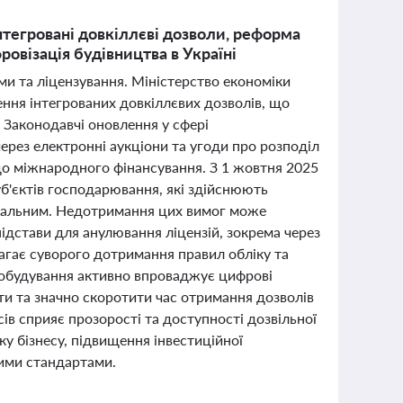
інтегровані довкіллєві дозволи, реформа
ровізація будівництва в Україні
еми та ліцензування. Міністерство економіки
ня інтегрованих довкіллєвих дозволів, що
 Законодавчі оновлення у сфері
рез електронні аукціони та угоди про розподіл
 до міжнародного фінансування. З 1 жовтня 2025
б'єктів господарювання, які здійснюють
пальним. Недотримання цих вимог може
підстави для анулювання ліцензій, зокрема через
магає суворого дотримання правил обліку та
стобудування активно впроваджує цифрові
ти та значно скоротити час отримання дозволів
ів сприяє прозорості та доступності дозвільної
ку бізнесу, підвищення інвестиційної
кими стандартами.