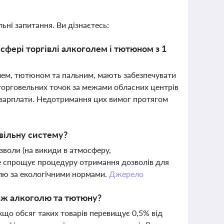
ьні запитання. Ви дізнаєтесь:
 сфері торгівлі алкоголем і тютюном з 1
олем, тютюном та пальним, мають забезпечувати
 торговельних точок за межами обласних центрів
ні зарплати. Недотримання цих вимог протягом
звільну систему?
зволи (на викиди в атмосферу,
Це спрощує процедуру отримання дозволів для
лю за екологічними нормами.
Джерело
даж алкоголю та тютюну?
кщо обсяг таких товарів перевищує 0,5% від