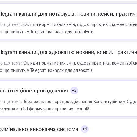
elegram канали для нотаріусів: новини, кейси, практич
о що тема:
Огляди нормативних змін, судова практика, коментарі екс
о що пишуть у Telegram каналах для нотаріусів
elegram канали для адвокатів: новини, кейси, практич
о що тема:
Огляди нормативних змін, судова практика, коментарі екс
о що пишуть у Telegram каналах для адвокатів
онституційне провадження
+2
о що тема:
Тема охоплює порядок здійснення Конституційним Судом
валення актів і формування правових позицій
римінально-виконавча система
+4