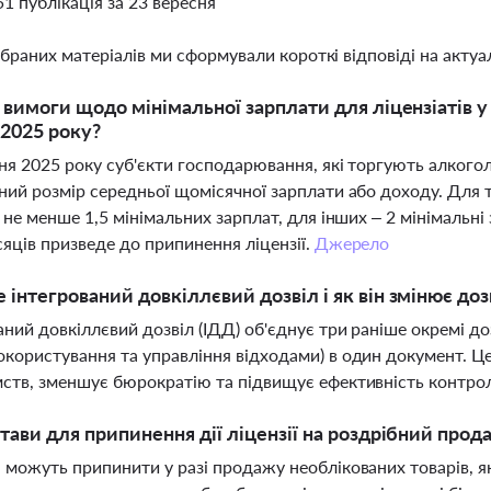
51 публікація за 23 вересня
ібраних матеріалів ми сформували короткі відповіді на актуал
і вимоги щодо мінімальної зарплати для ліцензіатів у
2025 року?
ня 2025 року суб'єкти господарювання, які торгують алког
ний розмір середньої щомісячної зарплати або доходу. Для
– не менше 1,5 мінімальних зарплат, для інших – 2 мінімаль
сяців призведе до припинення ліцензії.
Джерело
 інтегрований довкіллєвий дозвіл і як він змінює до
аний довкіллєвий дозвіл (ІДД) об'єднує три раніше окремі до
користування та управління відходами) в один документ. 
ств, зменшує бюрократію та підвищує ефективність контро
стави для припинення дії ліцензії на роздрібний про
 можуть припинити у разі продажу необлікованих товарів, я