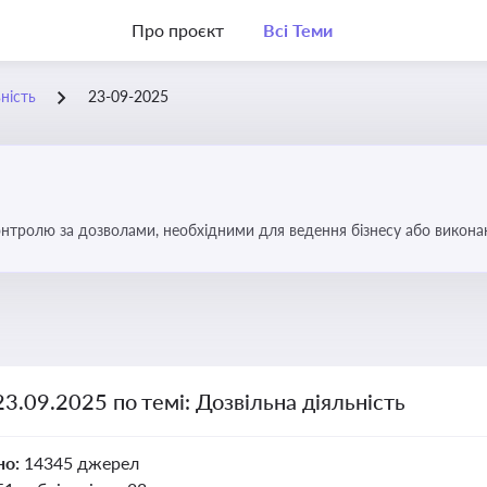
Про проєкт
Всі Теми
ність
23-09-2025
тролю за дозволами, необхідними для ведення бізнесу або виконанн
об уникнути порушень та забезпечити відповідність вимогам регулят
23.09.2025 по темі: Дозвільна діяльність
но:
14345 джерел