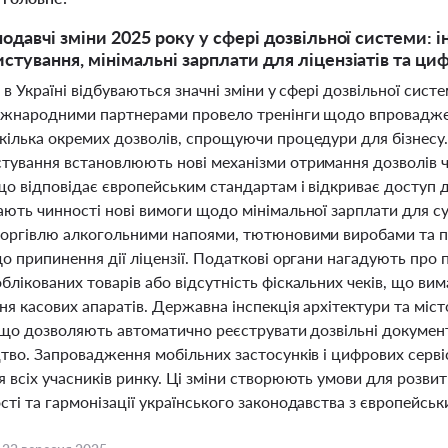
нодавчі зміни 2025 року у сфері дозвільної системи: 
стування, мінімальні зарплати для ліцензіатів та циф
 в Україні відбуваються значні зміни у сфері дозвільної сист
міжнародними партнерами провело тренінги щодо впроваджен
кілька окремих дозволів, спрощуючи процедури для бізнесу.
тування встановлюють нові механізми отримання дозволів че
 що відповідає європейським стандартам і відкриває доступ
ають чинності нові вимоги щодо мінімальної зарплати для су
торгівлю алкогольними напоями, тютюновими виробами та 
о припинення дії ліцензії. Податкові органи нагадують про 
лікованих товарів або відсутність фіскальних чеків, що ви
ня касових апаратів. Державна інспекція архітектури та мі
, що дозволяють автоматично реєструвати дозвільні докумен
тво. Запровадження мобільних застосунків і цифрових сервіс
 всіх учасників ринку. Ці зміни створюють умови для розвит
ті та гармонізації українського законодавства з європейсь