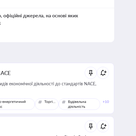
о, офіційні джерела, на основі яких
к
NACE
идів економічної діяльності до стандартів NACE,
о-енергетичний
Торгівля
Будівельна
+10
кс
діяльність