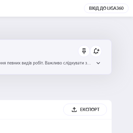
ВХІД ДО LIGA360
я певних видів робіт. Важливо слідкувати за
орних органів
ЕКСПОРТ