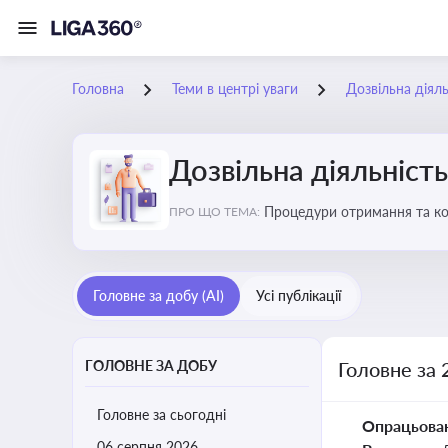
Головна
Теми в центрі уваги
Дозвільна діяль
Дозвільна діяльність
Процедури отримання та кон
ПРО ЩО ТЕМА:
змінами у законодавстві, щ
Головне за добу (AI)
Усі публікації
ГОЛОВНЕ ЗА ДОБУ
Головне за 
Головне за сьогодні
Опрацьова
06 серпня 2026