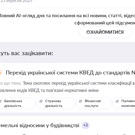
,
23 вересня 2025
Повний AI-огляд дня та посилання на всі новини, статті, віде
сформований цей підсумо
ОЗНАЙОМИТИСЯ
уть вас зацікавити:
Перехід української системи КВЕД до стандартів 
о що тема:
Тема охоплює перехід української системи класифікації в
овлення кодів КВЕД та пов'язані нормативні зміни
Банківська
Страхова
Фінансові
Паливн
діяльність
діяльність
послуги
компле
емельні відносини у будівництві
+3