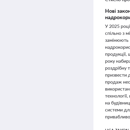
Нові зако
надрокори
У 2025 році
спільно з 
замінюють 
надрокорис
продукції,
року набир
роздрібну 
призвести д
продаж необ
використан
технології
на будівниц
системи для
привабливос