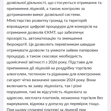
дозвільної діяльності, що стосуються отримання та
припинення ліцензій, а також контролю за
дотриманням вимог дозвільної системи.
Міністерство розвитку громад та територій
впроваджує цифрові процедури для конкурсів на
отримання дозволів ЄКМТ, що забезпечує
прозорість, автоматизацію та зменшення
бюрократії. Це дозволить перевізникам швидше
отримувати дозволи та уникати зайвих паперових
процедур, а також скасовує необхідність
щомісячної звітності з 2026 року. Підстави для
припинення дії ліцензій на роздрібну торгівлю
алкоголем, тютюном та рідинами для електронних
сигарет чітко визначені законом 2024 року. Вони
включають як заяву ліцензіата, так і різні
порушення, такі як відсутність ліцензіата за
адресою, несплата платежів, незаконна торгівля без
маркування, відмова у допуску до перевірок тощо.
При цьому сплачені платежі за ліцензії при