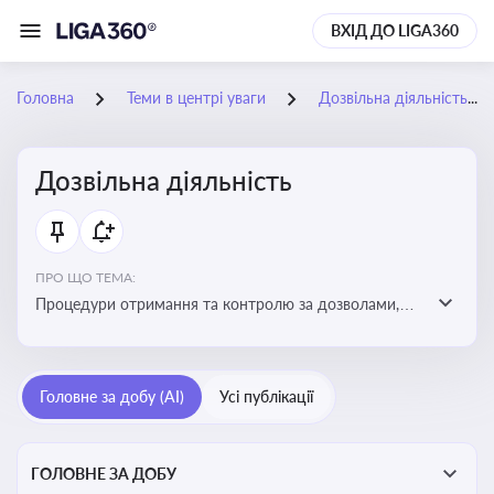
ВХІД ДО LIGA360
Головна
Теми в центрі уваги
Дозвільна діяльність
Дозвільна діяльність
ПРО ЩО ТЕМА:
Процедури отримання та контролю за дозволами,
необхідними для ведення бізнесу або виконання
певних видів робіт. Важливо слідкувати за змінами у
законодавстві, щоб уникнути порушень та
Головне за добу (AI)
Усі публікації
забезпечити відповідність вимогам регуляторних
органів
ГОЛОВНЕ ЗА ДОБУ