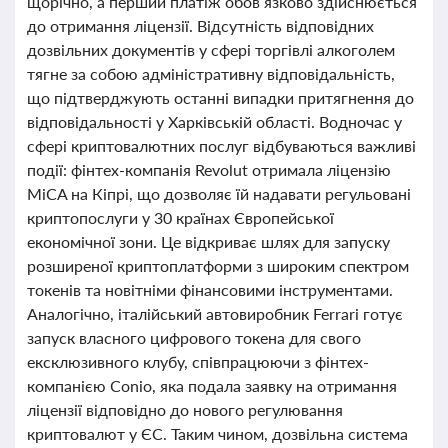
щорічно, а перший платіж обов’язково здійснюється
до отримання ліцензії. Відсутність відповідних
дозвільних документів у сфері торгівлі алкоголем
тягне за собою адміністративну відповідальність,
що підтверджують останні випадки притягнення до
відповідальності у Харківській області. Водночас у
сфері криптовалютних послуг відбуваються важливі
події: фінтех-компанія Revolut отримала ліцензію
MiCA на Кіпрі, що дозволяє їй надавати регульовані
криптопослуги у 30 країнах Європейської
економічної зони. Це відкриває шлях для запуску
розширеної криптоплатформи з широким спектром
токенів та новітніми фінансовими інструментами.
Аналогічно, італійський автовиробник Ferrari готує
запуск власного цифрового токена для свого
ексклюзивного клубу, співпрацюючи з фінтех-
компанією Conio, яка подала заявку на отримання
ліцензії відповідно до нового регулювання
криптовалют у ЄС. Таким чином, дозвільна система