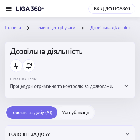
ВХІД ДО LIGA360
Головна
Теми в центрі уваги
Дозвільна діяльність
Дозвільна діяльність
ПРО ЩО ТЕМА:
Процедури отримання та контролю за дозволами,
необхідними для ведення бізнесу або виконання
певних видів робіт. Важливо слідкувати за змінами у
законодавстві, щоб уникнути порушень та
Головне за добу (AI)
Усі публікації
забезпечити відповідність вимогам регуляторних
органів
ГОЛОВНЕ ЗА ДОБУ