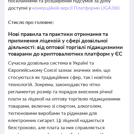
посиланнями та розширений підсумок за добу
доступні у
комерційній версії Платформи LIGA360.
Стисло про головне:
Нові правила та практики отримання та
припинення ліцензій у сфері дозвільної
діяльності: від оптової торгівлі підакцизними
товарами до криптовалютних платформ у ЄС
Сучасна дозвільна система в Україні та
Європейському Союзі зазнає значних змін, що
стосуються як традиційних сфер, так і новітніх
технологій. Зокрема, законодавство чітко
регламентує розмір та порядок внесення річної
плати за ліцензії на оптову торгівлю підакцизними
товарами, включно зі спиртом, алкоголем,
тютюновими виробами та рідинами для
електронних сигарет. Ці ліцензії надаються
безстроково, але плата за них справляється