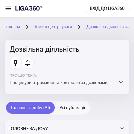
ВХІД ДО LIGA360
Головна
Теми в центрі уваги
Дозвільна діяльність
Дозвільна діяльність
ПРО ЩО ТЕМА:
Процедури отримання та контролю за дозволами,
необхідними для ведення бізнесу або виконання
певних видів робіт. Важливо слідкувати за змінами у
законодавстві, щоб уникнути порушень та
Головне за добу (AI)
Усі публікації
забезпечити відповідність вимогам регуляторних
органів
ГОЛОВНЕ ЗА ДОБУ