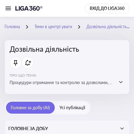
ВХІД ДО LIGA360
Головна
Теми в центрі уваги
Дозвільна діяльність
Дозвільна діяльність
ПРО ЩО ТЕМА:
Процедури отримання та контролю за дозволами,
необхідними для ведення бізнесу або виконання
певних видів робіт. Важливо слідкувати за змінами у
законодавстві, щоб уникнути порушень та
Головне за добу (AI)
Усі публікації
забезпечити відповідність вимогам регуляторних
органів
ГОЛОВНЕ ЗА ДОБУ