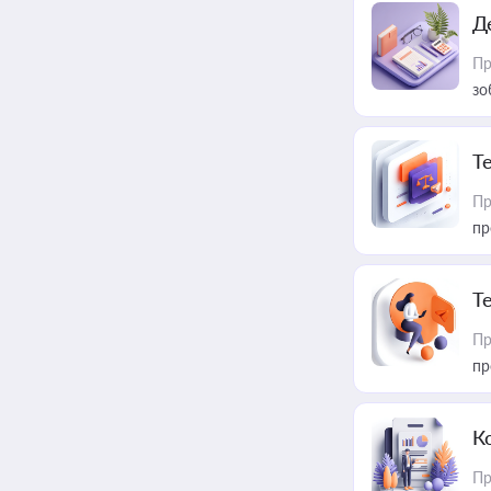
Д
Пр
зо
T
Пр
пр
T
Пр
пр
К
Пр