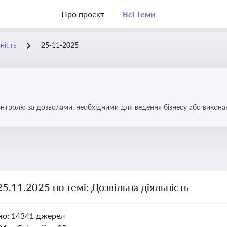
Про проєкт
Всі Теми
ність
25-11-2025
тролю за дозволами, необхідними для ведення бізнесу або виконанн
об уникнути порушень та забезпечити відповідність вимогам регулят
25.11.2025 по темі: Дозвільна діяльність
но:
14341 джерел