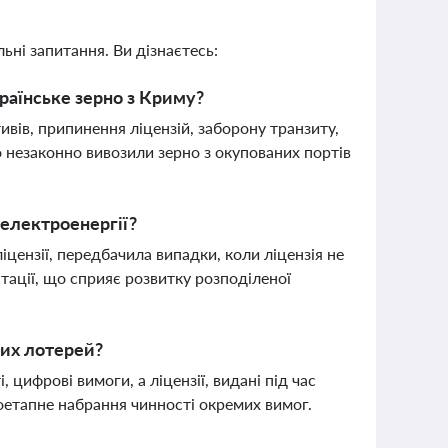
ьні запитання. Ви дізнаєтесь:
країнське зерно з Криму?
ивів, припинення ліцензій, заборону транзиту,
о незаконно вивозили зерно з окупованих портів
електроенергії?
цензії, передбачила випадки, коли ліцензія не
тації, що сприяє розвитку розподіленої
них лотерей?
цифрові вимоги, а ліцензії, видані під час
поетапне набрання чинності окремих вимог.