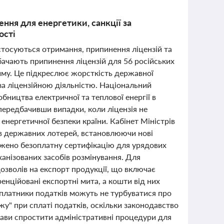
ення для енергетики, санкції за
ості
о стосуються отримання, припинення ліцензій та
дбачають припинення ліцензій для 56 російських
риму. Це підкреслює жорсткість державної
за ліцензійною діяльністю. Національний
ництва електричної та теплової енергії в
передбачивши випадки, коли ліцензія не
енергетичної безпеки країни. Кабінет Міністрів
ів державних лотерей, встановлюючи нові
рджено безоплатну сертифікацію для урядових
ханізованих засобів розмінування. Для
озволів на експорт продукції, що включає
нційовані експортні мита, а кошти від них
 платники податків можуть не турбуватися про
жу" при сплаті податків, оскільки законодавство
жави спростити адміністративні процедури для