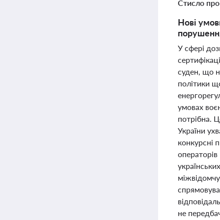
Стисло про
Нові умов
порушення
У сфері доз
сертифікаці
суден, що 
політики щ
енергорегу
умовах воє
потрібна. Ц
України ух
конкурсні 
операторів 
українськи
міжвідомчу
спрямовува
відповідаль
не передба