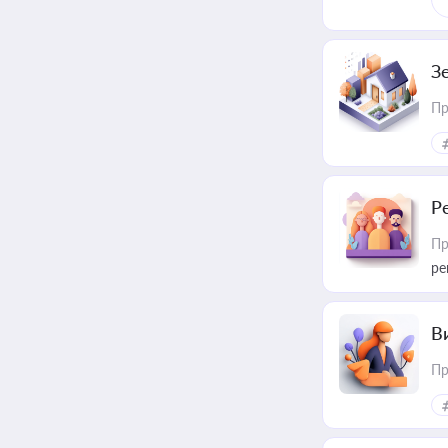
З
Пр
Р
Пр
ре
В
Пр