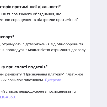
торів протимінної діяльності?
ання та пов'язаного обладнання, що
 метою спрощення та підтримки протимінної
кспорт?
, отримують підтвердження від Міноборони та
ена процедура з можливістю отримання дозволу
ку при сплаті податків?
нні реквізиту "Призначення платежу" платіжної
таких помилок платником.
Джерело
вний список першоджерел з посиланнями та
 LIGA360.