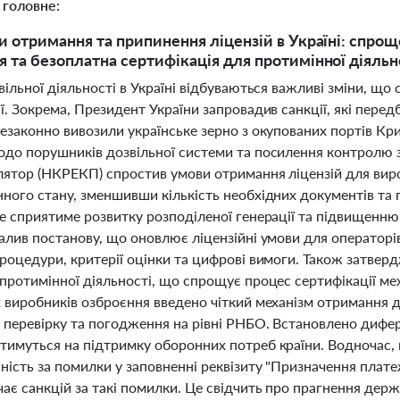
 головне:
и отримання та припинення ліцензій в Україні: спрощ
 та безоплатна сертифікація для протимінної діяльн
вільної діяльності в Україні відбуваються важливі зміни, щ
ї. Зокрема, Президент України запровадив санкції, які пере
незаконно вивозили українське зерно з окупованих портів К
одо порушників дозвільної системи та посилення контролю 
лятор (НКРЕКП) спростив умови отримання ліцензій для вироб
нного стану, зменшивши кількість необхідних документів та 
е сприятиме розвитку розподіленої генерації та підвищенню 
валив постанову, що оновлює ліцензійні умови для оператор
процедури, критерії оцінки та цифрові вимоги. Також затве
протимінної діяльності, що спрощує процес сертифікації ме
х виробників озброєння введено чіткий механізм отримання д
 перевірку та погодження на рівні РНБО. Встановлено дифере
тимуться на підтримку оборонних потреб країни. Водночас,
ність за помилки у заповненні реквізиту "Призначення плате
чає санкцій за такі помилки. Це свідчить про прагнення дер