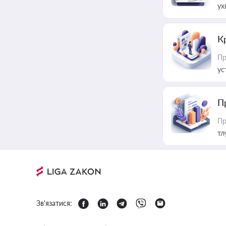
ух
К
Пр
ус
П
Пр
тл
Зв'язатися: