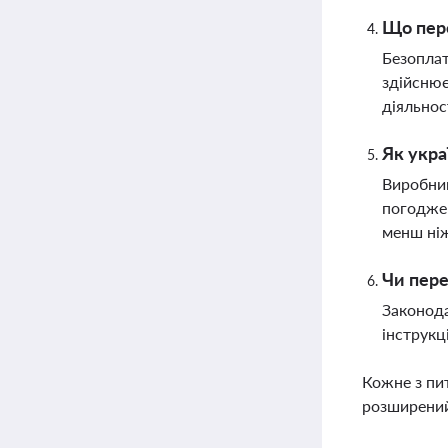
Що пере
Безоплат
здійснює
діяльнос
Як укра
Виробник
погоджен
менш ніж
Чи пере
Законода
інструкц
Кожне з пи
розширений