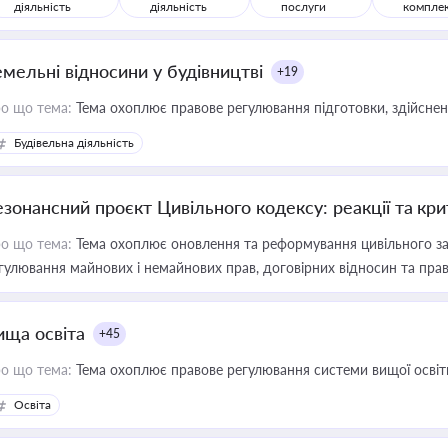
діяльність
діяльність
послуги
компле
емельні відносини у будівництві
+19
о що тема:
Тема охоплює правове регулювання підготовки, здійсненн
Будівельна діяльність
езонансний проєкт Цивільного кодексу: реакції та кр
о що тема:
Тема охоплює оновлення та реформування цивільного за
гулювання майнових і немайнових прав, договірних відносин та прав
ища освіта
+45
о що тема:
Тема охоплює правове регулювання системи вищої освіти, о
Освіта