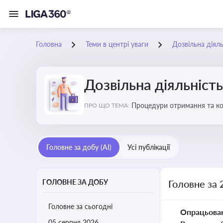
Головна
Теми в центрі уваги
Дозвільна діяль
Дозвільна діяльність
Процедури отримання та кон
ПРО ЩО ТЕМА:
змінами у законодавстві, щ
Головне за добу (AI)
Усі публікації
ГОЛОВНЕ ЗА ДОБУ
Головне за 
Головне за сьогодні
Опрацьова
05 серпня 2026