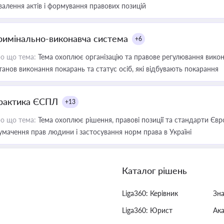
валення актів і формування правових позицій
римінально-виконавча система
+6
о що тема:
Тема охоплює організацію та правове регулювання викона
танов виконання покарань та статус осіб, які відбувають покарання
рактика ЄСПЛ
+13
о що тема:
Тема охоплює рішення, правові позиції та стандарти Євр
умачення прав людини і застосування норм права в Україні
Каталог рішень
Liga360: Керівник
Зн
Liga360: Юрист
Ак