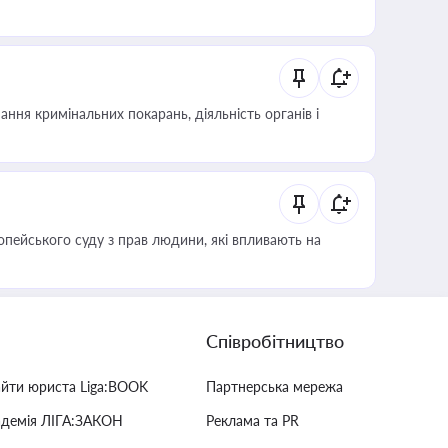
ння кримінальних покарань, діяльність органів і
опейського суду з прав людини, які впливають на
Співробітництво
айти юриста Liga:BOOK
Партнерська мережа
адемія ЛІГА:ЗАКОН
Реклама та PR