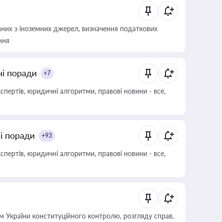
аних з іноземних джерел, визначення податкових
ння
ні поради
+7
пертів, юридичні алгоритми, правові новини - все,
ні поради
+93
пертів, юридичні алгоритми, правові новини - все,
 України конституційного контролю, розгляду справ,