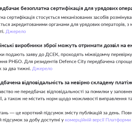
дбачає безоплатна сертифікація для урядових опера
на сертифікація стосується механізованих засобів розмінув
ться акредитованими органами для урядових операторів, з
ті.
Джерело
їнські виробники зброї можуть отримати дозвіл на е
и подають заяву до ДСЕК, проходять міжвідомчу перевірку
ня РНБО. Для резидентів Defence City передбачена спрощ
 за два тижні.
Джерело
дбачена відповідальність за невірно складену платіж
вство не передбачає відповідальності за помилки у заповне
ії, а також не містить норм щодо можливості виправлення 
тань — це короткий підсумок змісту публікацій за день. По
 підсумок за добу доступні у
комерційній версії Платформи