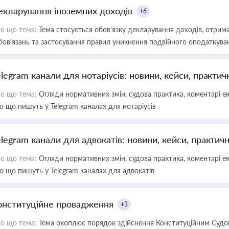
екларування іноземних доходів
+6
о що тема:
Тема стосується обов’язку декларування доходів, отрим
бов’язань та застосування правил уникнення подвійного оподаткува
elegram канали для нотаріусів: новини, кейси, практич
о що тема:
Огляди нормативних змін, судова практика, коментарі екс
о що пишуть у Telegram каналах для нотаріусів
elegram канали для адвокатів: новини, кейси, практич
о що тема:
Огляди нормативних змін, судова практика, коментарі екс
о що пишуть у Telegram каналах для адвокатів
онституційне провадження
+3
о що тема:
Тема охоплює порядок здійснення Конституційним Судом