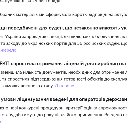
34 публікації за 25 листопада
ібраних матеріалів ми сформували короткі відповіді на актуал
кції передбачені для суден, що незаконно вивозять у
т України запровадив санкції, які включають блокування акт
 та заходу до українських портів для 56 російських суден, щ
жерело
КП спростила отримання ліцензій для виробництва 
меншила кількість документів, необхідних для отримання лі
, та спростила підтвердження готовності об'єктів до експлуа
ї в умовах воєнного стану.
Джерело
і умови ліцензування введені для операторів держав
ено нові конкурсні процедури, критерії оцінки спроможності, 
 стану, діятимуть до року після його припинення. Введено 
о