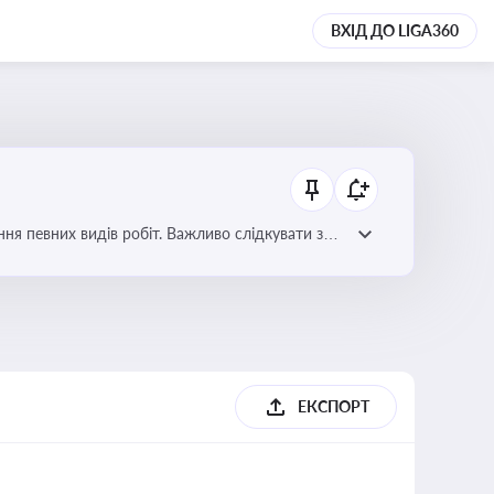
ВХІД ДО LIGA360
я певних видів робіт. Важливо слідкувати за
орних органів
ЕКСПОРТ