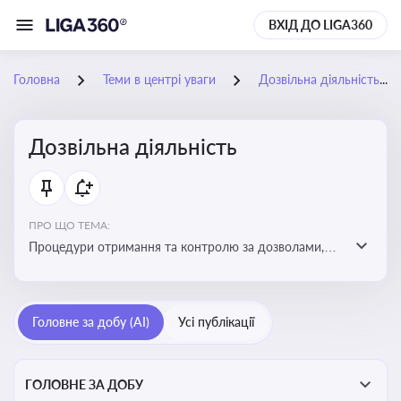
ВХІД ДО LIGA360
Головна
Теми в центрі уваги
Дозвільна діяльність
Дозвільна діяльність
ПРО ЩО ТЕМА:
Процедури отримання та контролю за дозволами,
необхідними для ведення бізнесу або виконання
певних видів робіт. Важливо слідкувати за змінами у
законодавстві, щоб уникнути порушень та
Головне за добу (AI)
Усі публікації
забезпечити відповідність вимогам регуляторних
органів
ГОЛОВНЕ ЗА ДОБУ