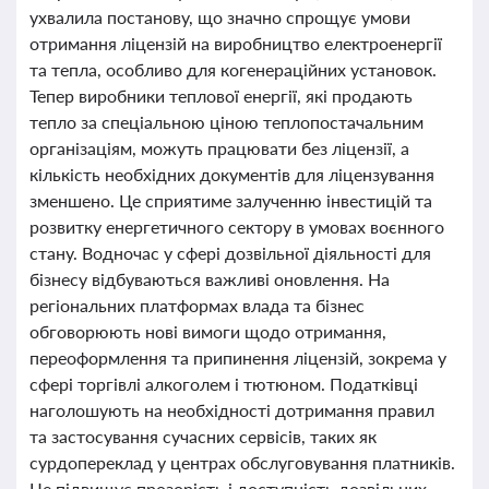
ухвалила постанову, що значно спрощує умови
отримання ліцензій на виробництво електроенергії
та тепла, особливо для когенераційних установок.
Тепер виробники теплової енергії, які продають
тепло за спеціальною ціною теплопостачальним
організаціям, можуть працювати без ліцензії, а
кількість необхідних документів для ліцензування
зменшено. Це сприятиме залученню інвестицій та
розвитку енергетичного сектору в умовах воєнного
стану. Водночас у сфері дозвільної діяльності для
бізнесу відбуваються важливі оновлення. На
регіональних платформах влада та бізнес
обговорюють нові вимоги щодо отримання,
переоформлення та припинення ліцензій, зокрема у
сфері торгівлі алкоголем і тютюном. Податківці
наголошують на необхідності дотримання правил
та застосування сучасних сервісів, таких як
сурдопереклад у центрах обслуговування платників.
Це підвищує прозорість і доступність дозвільних