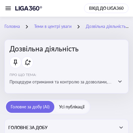
ВХІД ДО LIGA360
Головна
Теми в центрі уваги
Дозвільна діяльність
Дозвільна діяльність
ПРО ЩО ТЕМА:
Процедури отримання та контролю за дозволами,
необхідними для ведення бізнесу або виконання
певних видів робіт. Важливо слідкувати за змінами у
законодавстві, щоб уникнути порушень та
Головне за добу (AI)
Усі публікації
забезпечити відповідність вимогам регуляторних
органів
ГОЛОВНЕ ЗА ДОБУ