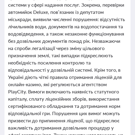
системи у сфері надання послуг. Зокрема, перевірки
автомийок Deluxe, пов’язаних із депутатом
міськради, виявили численні порушення: відсутність
лічильників води, документів на водопостачання та
водовідведення, а також незаконне функціонування
без дозвільних документів понад рік. Незважаючи
на спроби легалізації через зміну цільового
призначення землі, такі випадки підкреслюють
необхідність посилення контролю та
відповідальності у дозвільній системі. Крім того, в
Україні діють чіткі правила отримання ліцензій для
онлайн-казино, які регулюються агентством
PlayCity. Вимоги включають наявність статутного
капіталу, сплату ліцензійних зборів, використання
сертифікованого обладнання та дотримання норм
відповідальної гри. Порушення цих вимог можуть
призвести до припинення ліцензії, що підкреслює
важливість дотримання дозвільних процедур у
сфері азартних ігор. Також юристи наголошують на